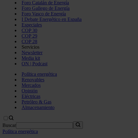
Foro Catalán de Energía
Foro Gallego de Energía
Foro Vasco de Energía
I Debate Energético en España
Especiales
COP 30
COP 29
COP 28
Servicios
Newsletter
Media kit
ON | Podcast
Política energética
Renovables
Mercados
Opinión
Eléctricas
Petróleo & Gas
Almacenamiento
Buscar
Política energética