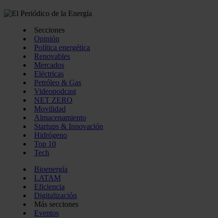
Secciones
Opinión
Política energética
Renovables
Mercados
Eléctricas
Petróleo & Gas
Videopodcast
NET ZERO
Movilidad
Almacenamiento
Startups & Innovación
Hidrógeno
Top 10
Tech
Bioenergía
LATAM
Eficiencia
Digitalización
Más secciones
Eventos