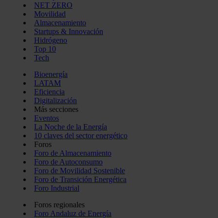
NET ZERO
Movilidad
Almacenamiento
Startups & Innovación
Hidrógeno
Top 10
Tech
Bioenergía
LATAM
Eficiencia
Digitalización
Más secciones
Eventos
La Noche de la Energía
10 claves del sector energético
Foros
Foro de Almacenamiento
Foro de Autoconsumo
Foro de Movilidad Sostenible
Foro de Transición Energética
Foro Industrial
Foros regionales
Foro Andaluz de Energía