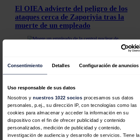
El OIEA advierte del peligro de los
ataques cerca de Zaporiyia tras la
muerte de un empleado
Muere un empleado de la central
nuclear de Zaporiyia tras un ataque
Consentimiento
Detalles
Configuración de anuncios
de un dron ucraniano
Uso responsable de sus datos
Nosotros y
nuestros 1022 socios
procesamos sus datos
personales, p.ej., su dirección IP, con tecnologías como las
La central nuclear ucraniana de
cookies para almacenar y acceder la información en su
Zaporiyia vuelve a contar con una
dispositivo con el fin de ofrecer publicidad y contenido
segunda línea eléctrica
personalizados, medición de publicidad y contenido,
investigación de audiencia y desarrollo de servicios. Tiene la
Añadió que "la escalada de la situación en la zona de la central