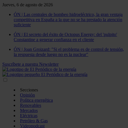
Jueves, 6 de agosto de 2026
ÓN | Las centrales de bombeo hidroeléctrico, la gran ventaja
competitiva en España a la que no se ha prestado la atención
suficiente
ÓN | El secreto del éxito de Octopus Energy: del 'pulpito'
Constantine a generar confianza en el cliente
ÓN | Joan Groizard: "Si el problema es de control de tensión,
la respuesta desde luego no es la nuclear"
Suscríbete a nuestra Newsletter
Secciones
Opinión
Política energética
Renovables
Mercados
Eléctricas
Petróleo & Gas
Videopodcast