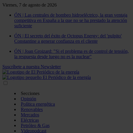
Viernes, 7 de agosto de 2026
ÓN | Las centrales de bombeo hidroeléctrico, la gran ventaja
competitiva en España a la que no se ha prestado la atención
suficiente
ÓN | El secreto del éxito de Octopus Energy: del 'pulpito'
Constantine a generar confianza en el cliente
ÓN | Joan Groizard: "Si el problema es de control de tensión,
la respuesta desde luego no es la nuclear"
Suscríbete a nuestra Newsletter
Secciones
Opinión
Política energética
Renovables
Mercados
Eléctricas
Petróleo & Gas
Videopodcast