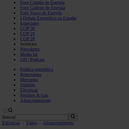
Foro Catalán de Energía
Foro Gallego de Energía
Foro Vasco de Energía
I Debate Energético en España
Especiales
COP 30
COP 29
COP 28
Servicios
Newsletter
Media kit
ON | Podcast
Política energética
Renovables
Mercados
Opinión
Eléctricas
Petróleo & Gas
Almacenamiento
Buscar
Eléctricas
·
Vídeo
·
Almacenamiento