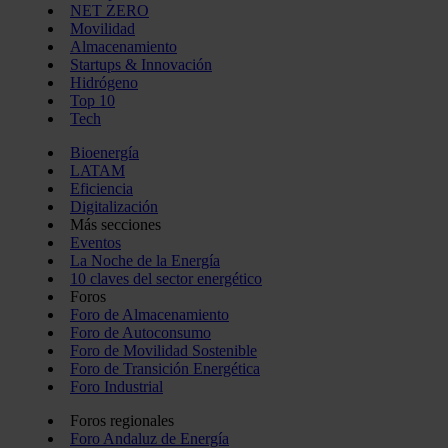
NET ZERO
Movilidad
Almacenamiento
Startups & Innovación
Hidrógeno
Top 10
Tech
Bioenergía
LATAM
Eficiencia
Digitalización
Más secciones
Eventos
La Noche de la Energía
10 claves del sector energético
Foros
Foro de Almacenamiento
Foro de Autoconsumo
Foro de Movilidad Sostenible
Foro de Transición Energética
Foro Industrial
Foros regionales
Foro Andaluz de Energía