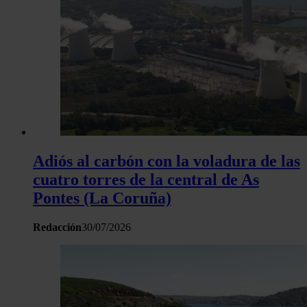
y los anuncios, ofrecer funciones de redes sociales y analiza
tráfico. Además, compartimos información sobre el uso que 
sitio web con nuestros partners de redes sociales, publicida
análisis web, quienes pueden combinarla con otra informació
haya proporcionado o que hayan recopilado a partir del uso 
hecho de sus servicios.
Adiós al carbón con la voladura de las
cuatro torres de la central de As
Pontes (La Coruña)
Redacción
30/07/2026