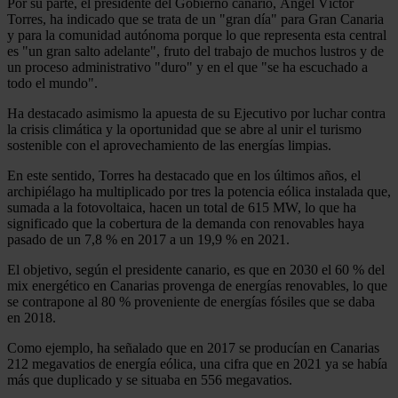
Por su parte, el presidente del Gobierno canario, Ángel Víctor
Torres, ha indicado que se trata de un "gran día" para Gran Canaria
y para la comunidad autónoma porque lo que representa esta central
es "un gran salto adelante", fruto del trabajo de muchos lustros y de
un proceso administrativo "duro" y en el que "se ha escuchado a
todo el mundo".
Ha destacado asimismo la apuesta de su Ejecutivo por luchar contra
la crisis climática y la oportunidad que se abre al unir el turismo
sostenible con el aprovechamiento de las energías limpias.
En este sentido, Torres ha destacado que en los últimos años, el
archipiélago ha multiplicado por tres la potencia eólica instalada que,
sumada a la fotovoltaica, hacen un total de 615 MW, lo que ha
significado que la cobertura de la demanda con renovables haya
pasado de un 7,8 % en 2017 a un 19,9 % en 2021.
El objetivo, según el presidente canario, es que en 2030 el 60 % del
mix energético en Canarias provenga de energías renovables, lo que
se contrapone al 80 % proveniente de energías fósiles que se daba
en 2018.
Como ejemplo, ha señalado que en 2017 se producían en Canarias
212 megavatios de energía eólica, una cifra que en 2021 ya se había
más que duplicado y se situaba en 556 megavatios.