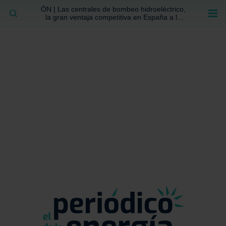
ÓN | Las centrales de bombeo hidroeléctrico,
BUSCAR
la gran ventaja competitiva en España a la
que no se ha prestado la atención suficiente