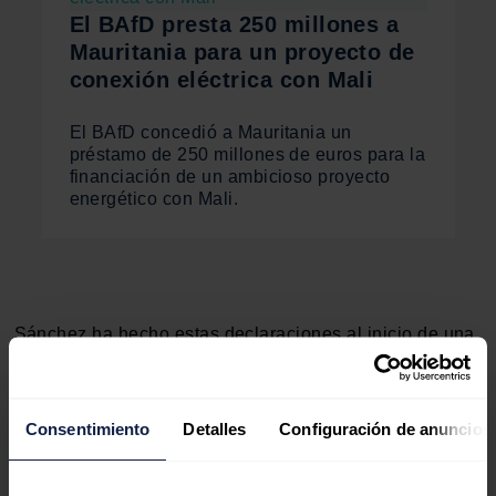
El BAfD presta 250 millones a
Mauritania para un proyecto de
conexión eléctrica con Mali
El BAfD concedió a Mauritania un
préstamo de 250 millones de euros para la
financiación de un ambicioso proyecto
energético con Mali.
Sánchez ha hecho estas declaraciones al inicio de una
reunión sobre hidrógeno verde junto a Von der Leyen y
el presidente de Mauritania,
Mohamed Ould
Ghazouani
en el Palacio Presidencial, en Nouakchott.
Consentimiento
Detalles
Configuración de anuncios
Fuentes gubernamentales apuntan que se trata de
financiación para
fomentar
la
inversión
de empresas