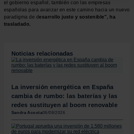
para buscar características específicas (huellas
el gobierno español, también con las empresas
digitales)
españolas para avanzar en este camino hacia un nuevo
paradigma de d
esarrollo justo y sostenible", ha
Obtenga más información sobre cómo se procesan sus
trasladado.
datos personales y establezca sus preferencias en la
sección de datos
. Puede cambiar o retirar su
consentimiento en cualquier momento en la Declaración
de cookies.
Noticias relacionadas
Las cookies de este sitio web se usan para personalizar
el contenido y los anuncios, ofrecer funciones de redes
sociales y analizar el tráfico. Además, compartimos
información sobre el uso que haga del sitio web con
La inversión energética en España
nuestros partners de redes sociales, publicidad y análisis
cambia de rumbo: las baterías y las
web, quienes pueden combinarla con otra información
que les haya proporcionado o que hayan recopilado a
redes sustituyen al boom renovable
partir del uso que haya hecho de sus servicios.
Sandra Acosta
06/08/2026