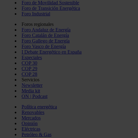
Foro de Movilidad Sostenible
Foro de Transición Energética
Foro Industrial
Foros regionales
Foro Andaluz de Energía
Foro Catalán de Energía
Foro Gallego de Energía
Foro Vasco de Energía
I Debate Energético en España
Especiales
COP 30
COP 29
COP 28
Servicios
Newsletter
Media kit
ON | Podcast
Política energética
Renovables
Mercados
Opinión
Eléctricas
Petróleo & Gas