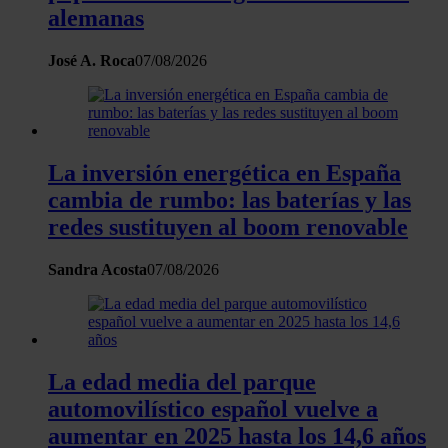
alemanas
el contenido y los anuncios, ofrecer funciones de redes
sociales y analizar el tráfico. Además, compartimos
José A. Roca
07/08/2026
información sobre el uso que haga del sitio web con
nuestros partners de redes sociales, publicidad y análisis
web, quienes pueden combinarla con otra información
que les haya proporcionado o que hayan recopilado a
partir del uso que haya hecho de sus servicios.
La inversión energética en España
cambia de rumbo: las baterías y las
redes sustituyen al boom renovable
Sandra Acosta
07/08/2026
La edad media del parque
automovilístico español vuelve a
aumentar en 2025 hasta los 14,6 años