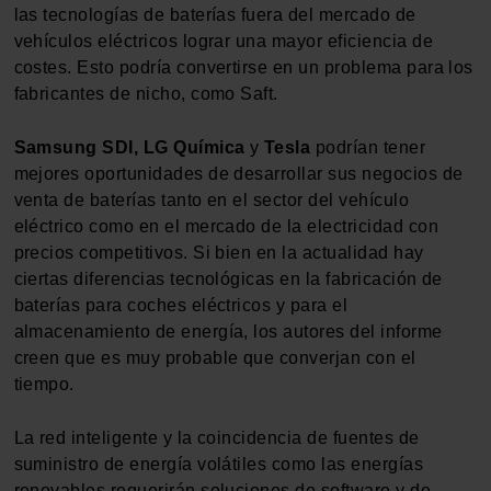
el contenido y los anuncios, ofrecer funciones de redes
las tecnologías de baterías fuera del mercado de
sociales y analizar el tráfico. Además, compartimos
vehículos eléctricos lograr una mayor eficiencia de
información sobre el uso que haga del sitio web con
costes. Esto podría convertirse en un problema para los
nuestros partners de redes sociales, publicidad y análisis
fabricantes de nicho, como Saft.
web, quienes pueden combinarla con otra información
que les haya proporcionado o que hayan recopilado a
Samsung SDI, LG Química
y
Tesla
podrían tener
partir del uso que haya hecho de sus servicios.
mejores oportunidades de desarrollar sus negocios de
venta de baterías tanto en el sector del vehículo
eléctrico como en el mercado de la electricidad con
precios competitivos. Si bien en la actualidad hay
ciertas diferencias tecnológicas en la fabricación de
baterías para coches eléctricos y para el
almacenamiento de energía, los autores del informe
creen que es muy probable que converjan con el
tiempo.
La red inteligente y la coincidencia de fuentes de
suministro de energía volátiles como las energías
renovables requerirán soluciones de software y de