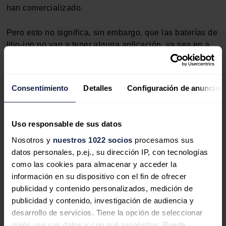
han comercializado.
Pero esto no significa, sin embargo, que las baterías de
litio-ion no van a tener alguna aplicación, ya sea en a
nivel de compañía eléctrica o para usuarios
individuales. Para las compañías eléctricas,
las
baterías de litio-ion serán mucho más eficientes en
Consentimiento
Detalles
Configuración de anuncios
el equilibrio de oferta y demanda que los actuales
equipos de generación.
Uso responsable de sus datos
Esto será muy importante para gestionar la red de
Nosotros y
nuestros 1022 socios
procesamos sus
manera más eficaz y para bajar aún más los costes de
datos personales, p.ej., su dirección IP, con tecnologías
electricidad. Sin embargo, es probable que sea una
como las cookies para almacenar y acceder la
aplicación de nicho para las baterías de litio-ion en
información en su dispositivo con el fin de ofrecer
comparación con su uso en vehículos eléctricos (EVs)
publicidad y contenido personalizados, medición de
de almacenamiento de energía.
publicidad y contenido, investigación de audiencia y
desarrollo de servicios. Tiene la opción de seleccionar
Los ganadores del almacenamiento serán, por lo tanto,
quién usa sus datos y con qué propósitos. Puede