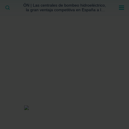
ÓN | Las centrales de bombeo hidroeléctrico,
BUSCAR
la gran ventaja competitiva en España a la
que no se ha prestado la atención suficiente