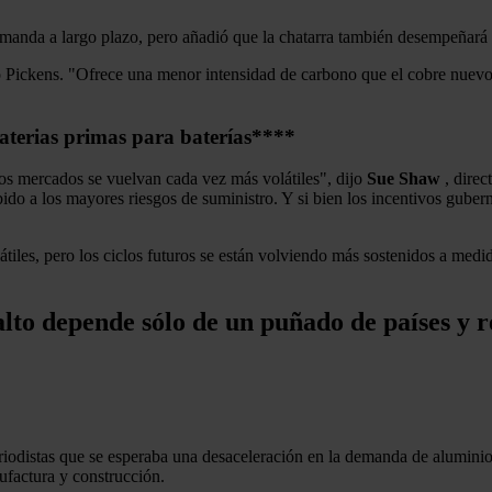
demanda a largo plazo, pero añadió que la chatarra también desempeñará
 Pickens. "Ofrece una menor intensidad de carbono que el cobre nuevo, 
aterias primas para baterías
****
os mercados se vuelvan cada vez más volátiles", dijo
Sue Shaw
, direc
do a los mayores riesgos de suministro. Y si bien los incentivos guberna
olátiles, pero los ciclos futuros se están volviendo más sostenidos a m
balto depende sólo de un puñado de países y r
riodistas que se esperaba una desaceleración en la demanda de aluminio 
ufactura y construcción.