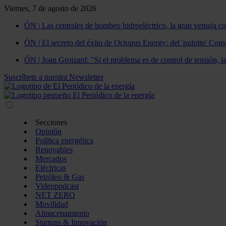
Viernes, 7 de agosto de 2026
ÓN | Las centrales de bombeo hidroeléctrico, la gran ventaja co
ÓN | El secreto del éxito de Octopus Energy: del 'pulpito' Const
ÓN | Joan Groizard: "Si el problema es de control de tensión, l
Suscríbete a nuestra Newsletter
Secciones
Opinión
Política energética
Renovables
Mercados
Eléctricas
Petróleo & Gas
Videopodcast
NET ZERO
Movilidad
Almacenamiento
Startups & Innovación