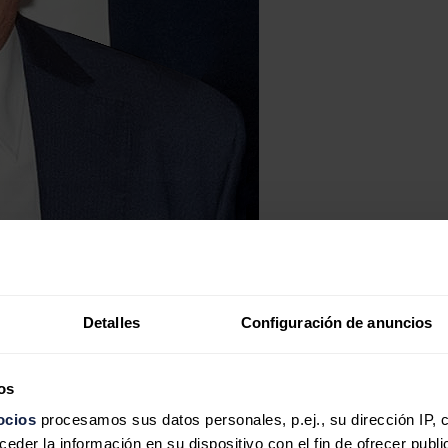
Detalles
Configuración de anuncios
os
ocios
procesamos sus datos personales, p.ej., su dirección IP, 
der la información en su dispositivo con el fin de ofrecer publi