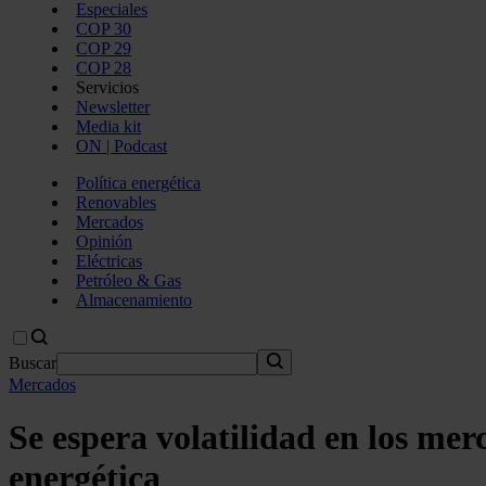
Especiales
COP 30
COP 29
COP 28
Servicios
Newsletter
Media kit
ON | Podcast
Política energética
Renovables
Mercados
Opinión
Eléctricas
Petróleo & Gas
Almacenamiento
Buscar
Mercados
Se espera volatilidad en los mer
energética