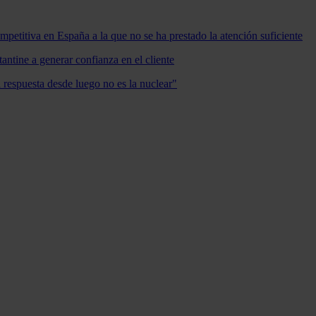
mpetitiva en España a la que no se ha prestado la atención suficiente
antine a generar confianza en el cliente
a respuesta desde luego no es la nuclear"