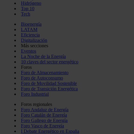
Hidrógeno
Top 10
Tech
Bioenergía
LATAM
Eficiencia
Digitalización
Más secciones
Eventos
La Noche de la Energía
10 claves del sector energético
Foros
Foro de Almacenamiento
Foro de Autoconsumo
Foro de Movilidad Sostenible
Foro de Transición Energética
Foro Industrial
Foros regionales
Foro Andaluz de Energía
Foro Catalán de Energía
Foro Gallego de Energía
Foro Vasco de Energía
I Debate Energético en España