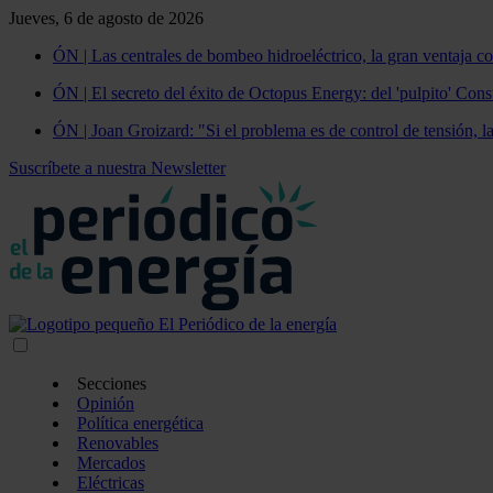
Jueves, 6 de agosto de 2026
ÓN | Las centrales de bombeo hidroeléctrico, la gran ventaja co
ÓN | El secreto del éxito de Octopus Energy: del 'pulpito' Const
ÓN | Joan Groizard: "Si el problema es de control de tensión, l
Suscríbete a nuestra Newsletter
Secciones
Opinión
Política energética
Renovables
Mercados
Eléctricas