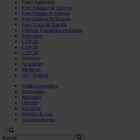
Foros regionales
Foro Andaluz de Energía
Foro Catalán de Energía
Foro Gallego de Energía
Foro Vasco de Energía
I Debate Energético en España
Especiales
COP 30
COP 29
COP 28
Servicios
Newsletter
Media kit
ON | Podcast
Política energética
Renovables
Mercados
Opinión
Eléctricas
Petróleo & Gas
Almacenamiento
Buscar