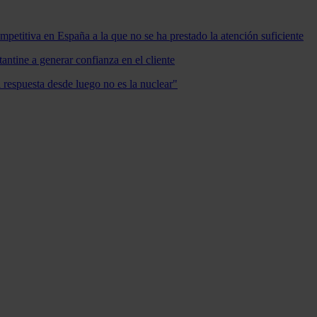
mpetitiva en España a la que no se ha prestado la atención suficiente
antine a generar confianza en el cliente
a respuesta desde luego no es la nuclear"