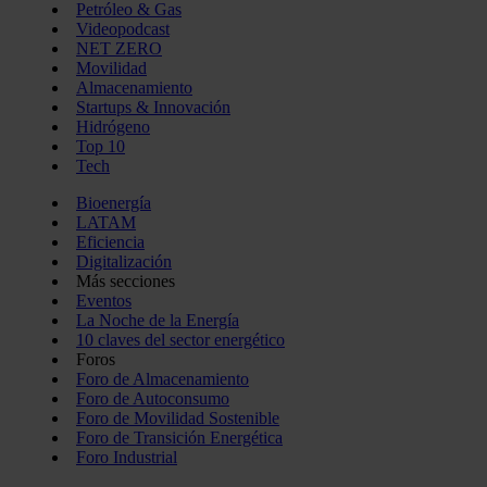
Petróleo & Gas
Videopodcast
NET ZERO
Movilidad
Almacenamiento
Startups & Innovación
Hidrógeno
Top 10
Tech
Bioenergía
LATAM
Eficiencia
Digitalización
Más secciones
Eventos
La Noche de la Energía
10 claves del sector energético
Foros
Foro de Almacenamiento
Foro de Autoconsumo
Foro de Movilidad Sostenible
Foro de Transición Energética
Foro Industrial