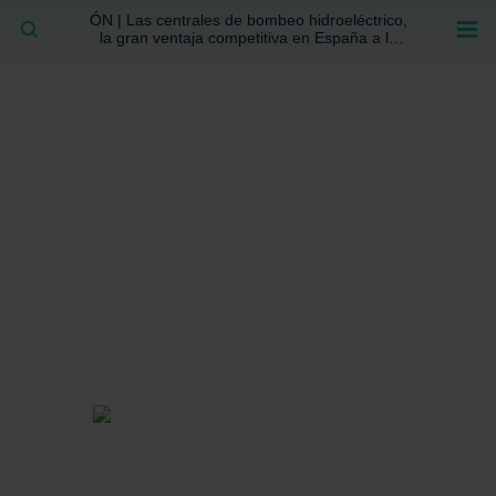
ÓN | Las centrales de bombeo hidroeléctrico,
BUSCAR
la gran ventaja competitiva en España a la
que no se ha prestado la atención suficiente