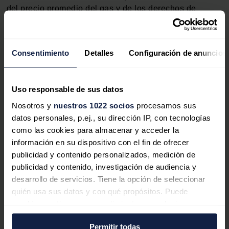
del precio promedio del gas y de los derechos de
emisión de CO~2~, así como el incremento de la
producción solar en la mayoría de los mercados,
propiciaron la caída de los precios de los mercados
Consentimiento
Detalles
Configuración de anuncios
eléctricos europeos, pese al incremento de la demanda.
Sin embargo, la caída de la producción eólica y solar
en la península ibérica contribuyó al incremento de los
Uso responsable de sus datos
precios en el mercado MIBEL.
Nosotros y
nuestros 1022 socios
procesamos sus
datos personales, p.ej., su dirección IP, con tecnologías
Las
previsiones de precios
de
AleaSoft Energy
como las cookies para almacenar y acceder la
Forecasting
indican que en la segunda semana de
información en su dispositivo con el fin de ofrecer
septiembre los precios podrían aumentar en los
publicidad y contenido personalizados, medición de
mercados eléctricos europeos, influenciados por el
publicidad y contenido, investigación de audiencia y
descenso de la producción eólica y solar, así como por
desarrollo de servicios. Tiene la opción de seleccionar
el incremento de la demanda en algunos mercados.
quién usa sus datos y con qué propósitos. Puede
cambiar o retirar su consentimiento en cualquier
momento desde la Declaración de cookies o clicando en
Permitir todas
el Menú de consentimiento.