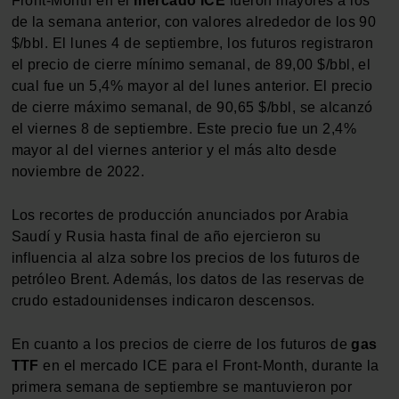
Front‑Month en el
mercado ICE
fueron mayores a los
nuestros partners de redes sociales, publicidad y análisis
de la semana anterior, con valores alrededor de los 90
web, quienes pueden combinarla con otra información
$/bbl. El lunes 4 de septiembre, los futuros registraron
que les haya proporcionado o que hayan recopilado a
el precio de cierre mínimo semanal, de 89,00 $/bbl, el
partir del uso que haya hecho de sus servicios.
cual fue un 5,4% mayor al del lunes anterior. El precio
de cierre máximo semanal, de 90,65 $/bbl, se alcanzó
el viernes 8 de septiembre. Este precio fue un 2,4%
mayor al del viernes anterior y el más alto desde
noviembre de 2022.
Los recortes de producción anunciados por Arabia
Saudí y Rusia hasta final de año ejercieron su
influencia al alza sobre los precios de los futuros de
petróleo Brent. Además, los datos de las reservas de
crudo estadounidenses indicaron descensos.
En cuanto a los precios de cierre de los futuros de
gas
TTF
en el mercado ICE para el Front‑Month, durante la
primera semana de septiembre se mantuvieron por