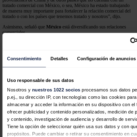
tratado comercial con México, o sea, México ha estado trabajando
de manera muy importante para fortalecer la relación comercial del
tratado o con los países que tenemos tratado y nosotros”, dijo.
Asimismo, señaló que
México
está diversificando sus relaciones
comerciales.
“No sólo miramos al norte, también miramos al sur y también al
continente europeo, pero particularmente al sur con nuestros países
hermanos”, enfatizó.
Consentimiento
Detalles
Configuración de anuncios
Noticias relacionadas
Uso responsable de sus datos
Nosotros y
nuestros 1022 socios
procesamos sus datos pe
p.ej., su dirección IP, con tecnologías como las cookies para
Copenhagen Infrastructure Partners
almacenar y acceder la información en su dispositivo con el 
alcanza el cierre financiero e inicia la
ofrecer publicidad y contenido personalizados, medición de p
construcción de su primer proyecto
y contenido, investigación de audiencia y desarrollo de servi
en México
Tiene la opción de seleccionar quién usa sus datos y con qu
propósitos. Puede cambiar o retirar su consentimiento en cu
Redacción
06/08/2026