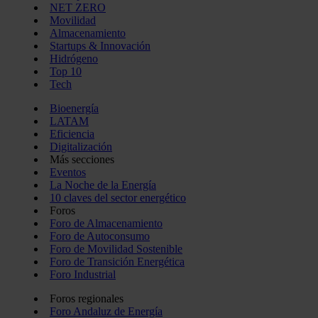
NET ZERO
Movilidad
Almacenamiento
Startups & Innovación
Hidrógeno
Top 10
Tech
Bioenergía
LATAM
Eficiencia
Digitalización
Más secciones
Eventos
La Noche de la Energía
10 claves del sector energético
Foros
Foro de Almacenamiento
Foro de Autoconsumo
Foro de Movilidad Sostenible
Foro de Transición Energética
Foro Industrial
Foros regionales
Foro Andaluz de Energía