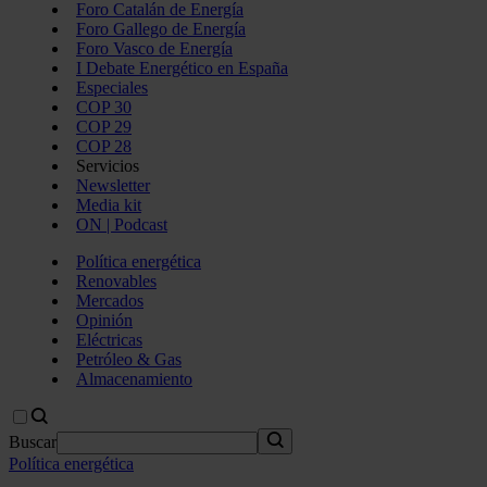
Foro Catalán de Energía
Foro Gallego de Energía
Foro Vasco de Energía
I Debate Energético en España
Especiales
COP 30
COP 29
COP 28
Servicios
Newsletter
Media kit
ON | Podcast
Política energética
Renovables
Mercados
Opinión
Eléctricas
Petróleo & Gas
Almacenamiento
Buscar
Política energética