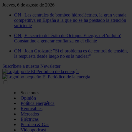
Jueves, 6 de agosto de 2026
ÓN | Las centrales de bombeo hidroeléctrico, la gran ventaja
competitiva en España a la que no se ha prestado la atención
suficiente
ÓN | El secreto del éxito de Octopus Energy: del 'pulpito'
Constantine a generar confianza en el cliente
ÓN | Joan Groizard: "Si el problema es de control de tensión,
la respuesta desde luego no es la nuclear"
Suscríbete a nuestra Newsletter
Secciones
Opinión
Política energética
Renovables
Mercados
Eléctricas
Petróleo & Gas
Videopodcast