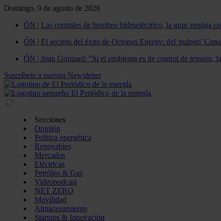
Domingo, 9 de agosto de 2026
ÓN | Las centrales de bombeo hidroeléctrico, la gran ventaja co
ÓN | El secreto del éxito de Octopus Energy: del 'pulpito' Const
ÓN | Joan Groizard: "Si el problema es de control de tensión, l
Suscríbete a nuestra Newsletter
Secciones
Opinión
Política energética
Renovables
Mercados
Eléctricas
Petróleo & Gas
Videopodcast
NET ZERO
Movilidad
Almacenamiento
Startups & Innovación