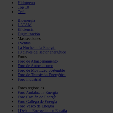
Hidrógeno
Top 10
Tech
Bioenergía
LATAM
Eficiencia
Digitalización
Más secciones
Eventos
La Noche de la Energía
10 claves del sector energético
Foros
Foro de Almacenamiento
Foro de Autoconsumo
Foro de Movilidad Sostenible
Foro de Transición Energética
Foro Industrial
Foros regionales
Foro Andaluz de Energía
Foro Catalán de Energía
Foro Gallego de Energía
Foro Vasco de Energía
I Debate Energético en España