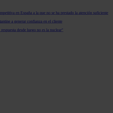
mpetitiva en España a la que no se ha prestado la atención suficiente
antine a generar confianza en el cliente
a respuesta desde luego no es la nuclear"