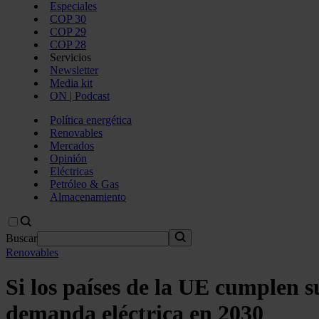
Especiales
COP 30
COP 29
COP 28
Servicios
Newsletter
Media kit
ON | Podcast
Política energética
Renovables
Mercados
Opinión
Eléctricas
Petróleo & Gas
Almacenamiento
Buscar
Renovables
Si los países de la UE cumplen s
demanda eléctrica en 2030