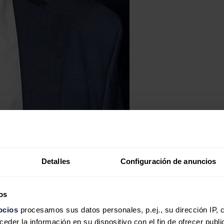
Detalles
Configuración de anuncios
os
ocios
procesamos sus datos personales, p.ej., su dirección IP, 
der la información en su dispositivo con el fin de ofrecer publi