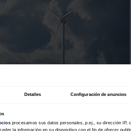
Detalles
Configuración de anuncios
os
ocios
procesamos sus datos personales, p.ej., su dirección IP, 
der la información en su dispositivo con el fin de ofrecer publi