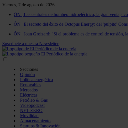
Viernes, 7 de agosto de 2026
ÓN | Las centrales de bombeo hidroeléctrico, la gran ventaja co
ÓN | El secreto del éxito de Octopus Energy: del 'pulpito' Const
ÓN | Joan Groizard: "Si el problema es de control de tensión, l
Suscríbete a nuestra Newsletter
Secciones
Opinión
Política energética
Renovables
Mercados
Eléctricas
Petróleo & Gas
Videopodcast
NET ZERO
Movilidad
Almacenamiento
Startups & Innovación