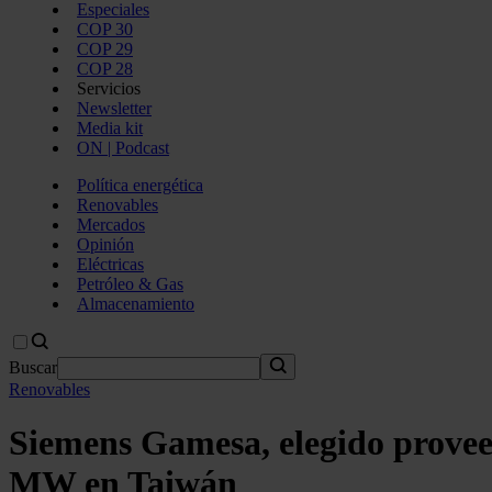
Especiales
COP 30
COP 29
COP 28
Servicios
Newsletter
Media kit
ON | Podcast
Política energética
Renovables
Mercados
Opinión
Eléctricas
Petróleo & Gas
Almacenamiento
Buscar
Renovables
Siemens Gamesa, elegido provee
MW en Taiwán