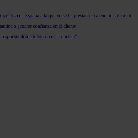
mpetitiva en España a la que no se ha prestado la atención suficiente
antine a generar confianza en el cliente
a respuesta desde luego no es la nuclear"