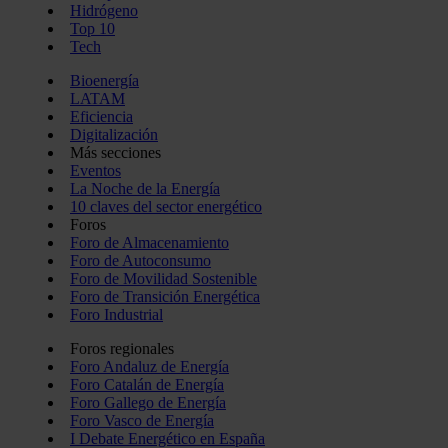
Hidrógeno
Top 10
Tech
Bioenergía
LATAM
Eficiencia
Digitalización
Más secciones
Eventos
La Noche de la Energía
10 claves del sector energético
Foros
Foro de Almacenamiento
Foro de Autoconsumo
Foro de Movilidad Sostenible
Foro de Transición Energética
Foro Industrial
Foros regionales
Foro Andaluz de Energía
Foro Catalán de Energía
Foro Gallego de Energía
Foro Vasco de Energía
I Debate Energético en España