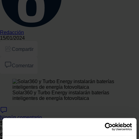
Redacción
15/01/2024
Compartir
Comentar
Solar360 y Turbo Energy instalarán baterías
inteligentes de energía fotovoltaica
Ningún comentario
Solar360
, empresa conjunta de
Repsol
y
Telefónica España
,
ha iniciado la comercialización de un
equipo de baterías
dotado de inteligencia artificial
de la compañía valenciana