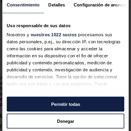
Turbo Energy en viviendas
, áreas
comerciales e industrias.
Consentimiento
Detalles
Configuración de anuncios
Uso responsable de sus datos
Repsol y Telefónica apuestan por la Ezzing Solar al
Nosotros y
nuestros 1022 socios
procesamos sus
desarrollar Solar360 para el autoconsumo
datos personales, p.ej., su dirección IP, con tecnologías
fotovoltaico
La solución para la digitalización de la cadena de
como las cookies para almacenar y acceder la
valor fotovoltaica de Ezzing Solar ha sido
información en su dispositivo con el fin de ofrecer
seleccionada por Repsol y Telefónica para
publicidad y contenido personalizados, medición de
desarrollar su joint venture para el autoconsumo
fotovoltaico, Solar360.
publicidad y contenido, investigación de audiencia y
desarrollo de servicios. Tiene la opción de seleccionar
Ambas empresas han iniciado una alianza estratégica para la
venta del equipo capaz de gestionar y
almacenar
la
energía
quién usa sus datos y con qué propósitos. Puede
fotovoltaica a través de una plataforma digital dotada de un
cambiar o retirar su consentimiento en cualquier
algoritmo con inteligencia artificial que maximiza el
ahorro
momento desde la Declaración de cookies o clicando en
energético
y las prestaciones para el usuario de forma
Permitir todas
personalizada.
el Menú de consentimiento.
Las baterías de Solar360
Si lo permite, también quisiéramos:
Denegar
Este equipo, según informan este lunes las compañías,
Recopilar información sobre su ubicación