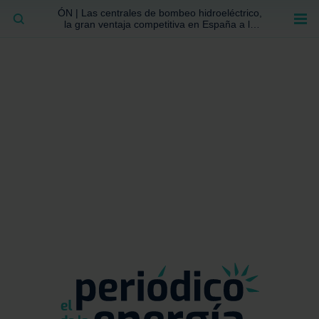
ÓN | Las centrales de bombeo hidroeléctrico,
BUSCAR
la gran ventaja competitiva en España a la
que no se ha prestado la atención suficiente