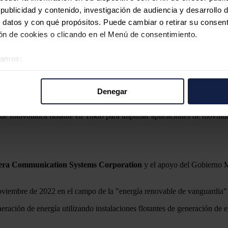
ublicidad y contenido, investigación de audiencia y desarrollo d
 datos y con qué propósitos. Puede cambiar o retirar su consent
n de cookies o clicando en el Menú de consentimiento.
éramos:
 sobre su ubicación geográfica que puede tener una precisión d
tivo analizándolo activamente para buscar características específ
Denegar
re cómo se procesan sus datos personales y establezca sus pr
rar su consentimiento en cualquier momento en la Declaración d
 fotovoltaica flotante en Tokio para impulsar aplicaciones de movilida
b se usan para personalizar el contenido y los anuncios, ofrecer
s, compartimos información sobre el uso que haga del sitio web 
 análisis web, quienes pueden combinarla con otra información q
era Communication Systems Corporation
y el apoyo del Gobierno Me
r del uso que haya hecho de sus servicios.
noviembre de 2022 en el campo de la "energía renovable de vanguardia" 
ración de energía utilizando instalaciones flotantes de generación de en