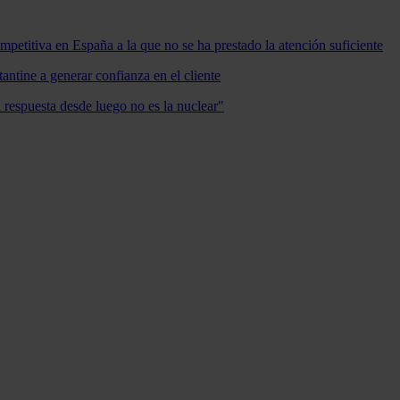
mpetitiva en España a la que no se ha prestado la atención suficiente
antine a generar confianza en el cliente
a respuesta desde luego no es la nuclear"