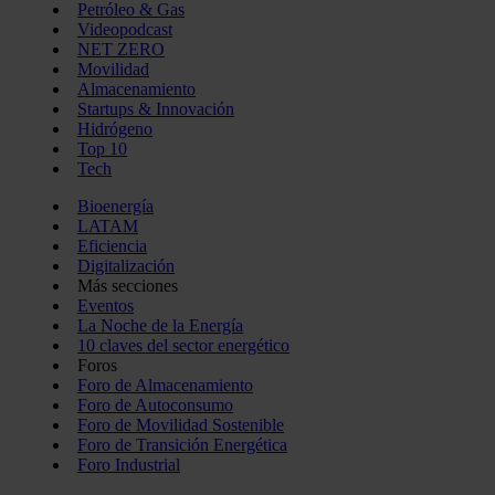
Petróleo & Gas
Videopodcast
NET ZERO
Movilidad
Almacenamiento
Startups & Innovación
Hidrógeno
Top 10
Tech
Bioenergía
LATAM
Eficiencia
Digitalización
Más secciones
Eventos
La Noche de la Energía
10 claves del sector energético
Foros
Foro de Almacenamiento
Foro de Autoconsumo
Foro de Movilidad Sostenible
Foro de Transición Energética
Foro Industrial