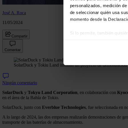
personalizados, medición de p
de seleccionar quién usa sus
José A. Roca
momento desde la Declaració
11/05/2024
Si lo permite, también quisi
Compartir
Recopilar información
Identificar su disposi
Comentar
Obtenga más información sob
datos
. Puede cambiar o reti
SolarDuck y Tokiu Land instalan un proyecto de demostración de
Las cookies de este sitio we
Ningún comentario
y analizar el tráfico. Ademá
redes sociales, publicidad y
SolarDuck
y
Tokyu Land Corporation
, en colaboración con
Kyoc
que hayan recopilado a parti
en el área de la Bahía de Tokio.
SolarDuck, junto con
Everblue Technologies
, fue seleccionada en 
A lo largo de 2024, las dos empresas realizarán demostraciones de gene
transporte de las baterías de almacenamiento.