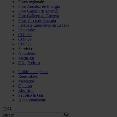
Foros regionales
Foro Andaluz de Energía
Foro Catalán de Energía
Foro Gallego de Energía
Foro Vasco de Energía
I Debate Energético en España
Especiales
COP 30
COP 29
COP 28
Servicios
Newsletter
Media kit
ON | Podcast
Política energética
Renovables
Mercados
Opinión
Eléctricas
Petróleo & Gas
Almacenamiento
Buscar