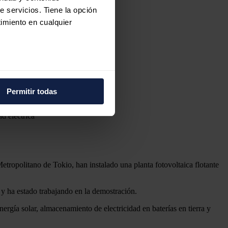
e servicios. Tiene la opción
imiento en cualquier
e varios metros
icas (huellas digitales)
Permitir todas
eferencias en la
sección de
e cookies.
d eléctrica
 funciones de redes sociales
con nuestros partners de
ue les haya proporcionado o
tropolitano de Tokio, han instalado una planta fotovoltaica flotante
y ha estado trabajando en la demostración.
ergía solar, almacenamiento de electricidad en baterías en tierra y