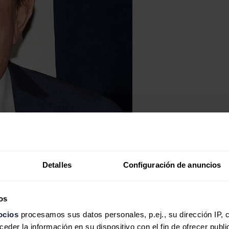
Detalles
Configuración de anuncios
os
ocios
procesamos sus datos personales, p.ej., su dirección IP, 
der la información en su dispositivo con el fin de ofrecer publi