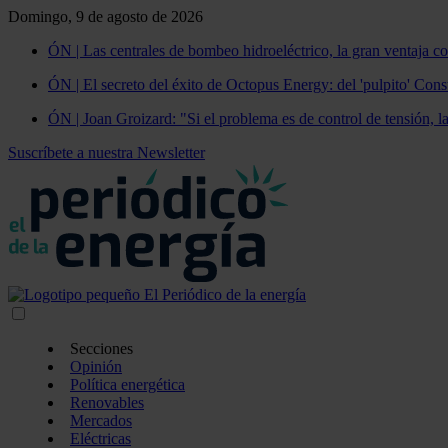
Domingo, 9 de agosto de 2026
ÓN | Las centrales de bombeo hidroeléctrico, la gran ventaja co
ÓN | El secreto del éxito de Octopus Energy: del 'pulpito' Const
ÓN | Joan Groizard: "Si el problema es de control de tensión, l
Suscríbete a nuestra Newsletter
Secciones
Opinión
Política energética
Renovables
Mercados
Eléctricas