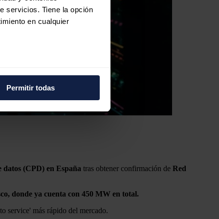
e servicios. Tiene la opción
imiento en cualquier
e varios metros
icas (huellas digitales)
Permitir todas
eferencias en la
sección de
e cookies.
 funciones de redes sociales
con nuestros partners de
ue les haya proporcionado o
de datos (CPD) en España
tras obtener confirmación de
Red
sco, donde ya cuenta con 450 MW en total.
 to service' más rápido del mercado.