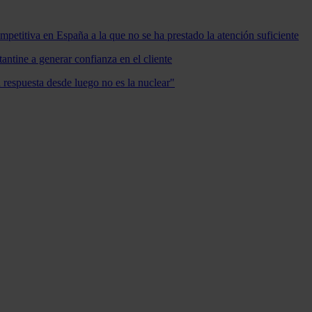
mpetitiva en España a la que no se ha prestado la atención suficiente
antine a generar confianza en el cliente
a respuesta desde luego no es la nuclear"