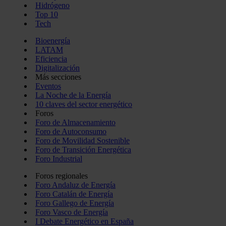
Hidrógeno
Top 10
Tech
Bioenergía
LATAM
Eficiencia
Digitalización
Más secciones
Eventos
La Noche de la Energía
10 claves del sector energético
Foros
Foro de Almacenamiento
Foro de Autoconsumo
Foro de Movilidad Sostenible
Foro de Transición Energética
Foro Industrial
Foros regionales
Foro Andaluz de Energía
Foro Catalán de Energía
Foro Gallego de Energía
Foro Vasco de Energía
I Debate Energético en España