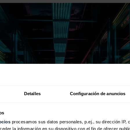
Detalles
Configuración de anuncios
os
ocios
procesamos sus datos personales, p.ej., su dirección IP, 
der la información en su dispositivo con el fin de ofrecer publi