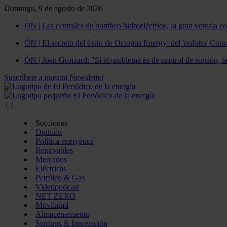
Domingo, 9 de agosto de 2026
ÓN | Las centrales de bombeo hidroeléctrico, la gran ventaja co
ÓN | El secreto del éxito de Octopus Energy: del 'pulpito' Const
ÓN | Joan Groizard: "Si el problema es de control de tensión, l
Suscríbete a nuestra Newsletter
Secciones
Opinión
Política energética
Renovables
Mercados
Eléctricas
Petróleo & Gas
Videopodcast
NET ZERO
Movilidad
Almacenamiento
Startups & Innovación