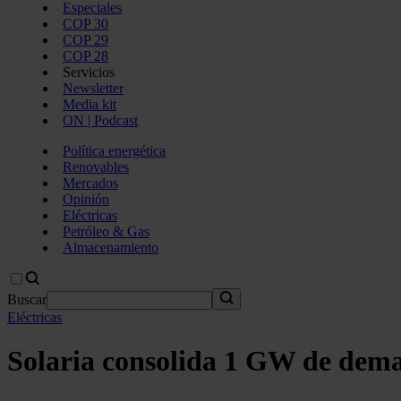
Especiales
COP 30
COP 29
COP 28
Servicios
Newsletter
Media kit
ON | Podcast
Política energética
Renovables
Mercados
Opinión
Eléctricas
Petróleo & Gas
Almacenamiento
Buscar
Eléctricas
Solaria consolida 1 GW de dema