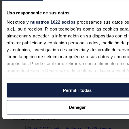
insignia de 1.056 MW en total", ha dicho.
Noticias relacionadas
Uso responsable de sus datos
Nosotros y
nuestros 1022 socios
procesamos sus datos pe
p.ej., su dirección IP, con tecnologías como las cookies para
almacenar y acceder la información en su dispositivo con el 
ofrecer publicidad y contenido personalizados, medición de p
Siemens Gamesa vuelve a beneficios
y contenido, investigación de audiencia y desarrollo de servi
trimestrales por primera vez desde
Tiene la opción de seleccionar quién usa sus datos y con qu
2022 y enfila 'break-even' en 2026
propósitos. Puede cambiar o retirar su consentimiento en cu
momento desde la Declaración de cookies o clicando en el 
Redacción
05/08/2026
consentimiento.
Permitir todas
Si lo permite, también quisiéramos:
BP gana un 235% más hasta junio
Recopilar información sobre su ubicación geográfica
ante la subida del precio del petróleo
puede tener una precisión de varios metros
Denegar
Identificar su dispositivo analizándolo activamente p
Redacción
04/08/2026
características específicas (huellas digitales)
Obtenga más información sobre cómo se procesan sus dato