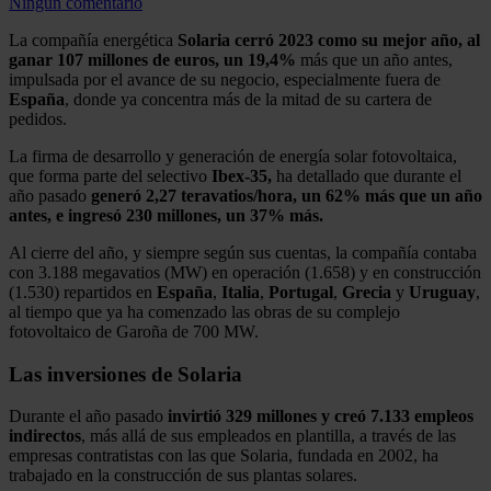
Ningún comentario
La compañía energética
Solaria cerró 2023 como su mejor año, al
ganar 107 millones de euros, un 19,4%
más que un año antes,
impulsada por el avance de su negocio, especialmente fuera de
España
, donde ya concentra más de la mitad de su cartera de
pedidos.
La firma de desarrollo y generación de energía solar fotovoltaica,
que forma parte del selectivo
Ibex-35,
ha detallado que durante el
año pasado
generó 2,27 teravatios/hora, un 62% más que un año
antes, e ingresó 230 millones, un 37% más.
Al cierre del año, y siempre según sus cuentas, la compañía contaba
con 3.188 megavatios (MW) en operación (1.658) y en construcción
(1.530) repartidos en
España
,
Italia
,
Portugal
,
Grecia
y
Uruguay
,
al tiempo que ya ha comenzado las obras de su complejo
fotovoltaico de Garoña de 700 MW.
Las inversiones de Solaria
Durante el año pasado
invirtió 329 millones y creó 7.133 empleos
indirectos
, más allá de sus empleados en plantilla, a través de las
empresas contratistas con las que Solaria, fundada en 2002, ha
trabajado en la construcción de sus plantas solares.