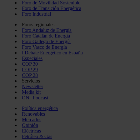
Foro de Movilidad Sostenible
Foro de Transición Energética
Foro Industrial
Foros regionales
Foro Andaluz de Energía
Foro Catalán de Energía
Foro Gallego de Energía
Foro Vasco de Energía
I Debate Energético en España
Especiales
COP 30
COP 29
COP 28
Servicios
Newsletter
Media kit
ON | Podcast
Política energética
Renovables
Mercados
Opinión
Eléctricas
Petróleo & Gas