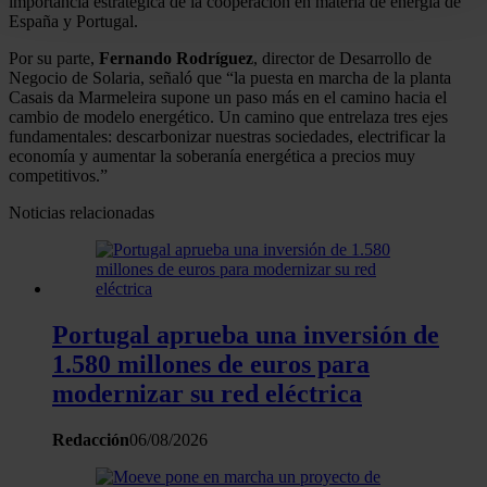
importancia estrategica de la cooperación en materia de energía de
para buscar características específicas (huellas
España y Portugal.
digitales)
Por su parte,
Fernando Rodríguez
, director de Desarrollo de
Obtenga más información sobre cómo se procesan sus
Negocio de Solaria, señaló que “la puesta en marcha de la planta
datos personales y establezca sus preferencias en la
Casais da Marmeleira supone un paso más en el camino hacia el
cambio de modelo energético. Un camino que entrelaza tres ejes
sección de datos
. Puede cambiar o retirar su
fundamentales: descarbonizar nuestras sociedades, electrificar la
consentimiento en cualquier momento en la Declaración
economía y aumentar la soberanía energética a precios muy
de cookies.
competitivos.”
Noticias relacionadas
Las cookies de este sitio web se usan para personalizar
el contenido y los anuncios, ofrecer funciones de redes
sociales y analizar el tráfico. Además, compartimos
información sobre el uso que haga del sitio web con
nuestros partners de redes sociales, publicidad y análisis
Portugal aprueba una inversión de
web, quienes pueden combinarla con otra información
1.580 millones de euros para
que les haya proporcionado o que hayan recopilado a
modernizar su red eléctrica
partir del uso que haya hecho de sus servicios.
Redacción
06/08/2026