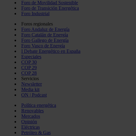
Foro de Movilidad Sostenible
Foro de Transición Energética
Foro Industrial
Foros regionales
Foro Andaluz de Energía
Foro Catalán de Energía
Foro Gallego de Energía
Foro Vasco de Energía
I Debate Energético en España
Especiales
COP 30
COP 29
COP 28
Servicios
Newsletter
Media kit
ON | Podcast
Política energética
Renovables
Mercados
Opinión
Eléctricas
Petróleo & Gas