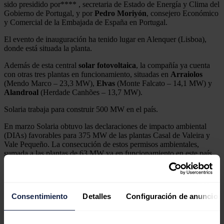
sido presidido por**** , secretaria de Estado de Energía y Clima del
Gobierno de Portugal, y por
Pedro Moriyón
, consejero Económico
y Comercial de la Embajada de España en Portugal.
El evento de inauguración ha tenido lugar en Alenquer (Lisboa),
donde está situada la planta.
Además de esta central
solar
fotovoltaica
, la compañía ya cuenta
con otras tres plantas en funcionamiento, situadas en
Arraiolos
(Mendo Marco – 23,3 MW),
Elvas
(Monte Falcato – 14,1 MW) y
Alandroal
(Herdade Canhões – 13,7 MW).
Solaria trabaja para construir 500 MW en el país.
En marzo Solaria obtuvo las declaraciones de impacto ambiental
(DIAs) favorables para 375 MW de las plantas Casal de Valeira y
Vale Pequeño. La consecución de estos permisos ambientales,
sumada a las plantas de 63 MW ya en funcionamiento en este país,
demuestra la firme apuesta de Solaria por Portugal.
La cartera de Solaria
Consentimiento
Detalles
Configuración de anuncios
Para el desarrollo de estos nuevos proyectos de 375 MW, junto con
otros planes que se desarrollarán en
España
(4.845 MW) y en
Italia
(382 MW), Solaria ha alcanzado un acuerdo preliminar con el