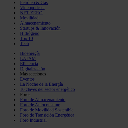
Petróleo & Gas
Videopodcast
NET ZERO
Movilidad
Almacenamiento
Startups & Innovación
Hidrógeno
Top 10
Tech
Bioenergía
LATAM
Eficiencia
Digitalización
Más secciones
Eventos
La Noche de la Energía
10 claves del sector energético
Foros
Foro de Almacenamiento
Foro de Autoconsumo
Foro de Movilidad Sostenible
Foro de Transición Energética
Foro Industrial