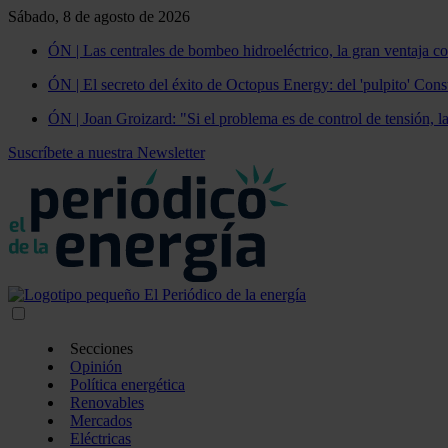
Sábado, 8 de agosto de 2026
ÓN | Las centrales de bombeo hidroeléctrico, la gran ventaja co
ÓN | El secreto del éxito de Octopus Energy: del 'pulpito' Const
ÓN | Joan Groizard: "Si el problema es de control de tensión, l
Suscríbete a nuestra Newsletter
Secciones
Opinión
Política energética
Renovables
Mercados
Eléctricas