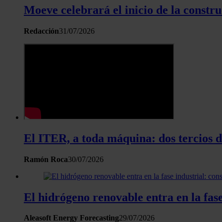
Moeve celebrará el inicio de la constr
Redacción
31/07/2026
El ITER, a toda máquina: dos tercios d
Ramón Roca
30/07/2026
El hidrógeno renovable entra en la fase
Aleasoft Energy Forecasting
29/07/2026