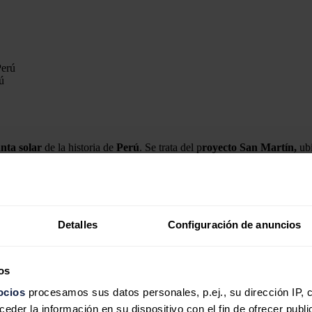
ú
nta solar
de la historia de
Perú
. Se trata del p
royecto San Martín,
ubi
 Generación
, compañía privada líder en el mercado peruano que produce
 Martín, expandiendo y fortaleciendo su portafolio con energía renovabl
Detalles
Configuración de anuncios
ca
de
Perú
, promoviendo una mayor generación renovable no convencion
os
ocios
procesamos sus datos personales, p.ej., su dirección IP, 
ña
der la información en su dispositivo con el fin de ofrecer publi
ltaicas en España que generarán 475 gigavatios hora (GWh) de energía 