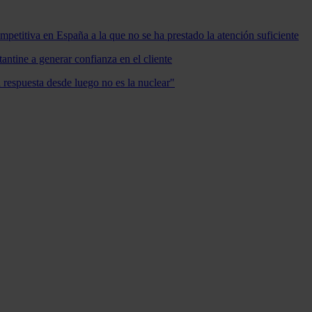
mpetitiva en España a la que no se ha prestado la atención suficiente
antine a generar confianza en el cliente
a respuesta desde luego no es la nuclear"