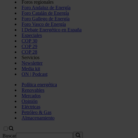
Foros regionales
Foro Andaluz de Energía
Foro Catalán de Energía
Foro Gallego de Energía
Foro Vasco de Energía
I Debate Energético en España
Especiales
COP 30
COP 29
COP 28
Servicios
Newsletter
Media kit
ON | Podcast
Política energética
Renovables
Mercados
Opinión
Eléctricas
Petróleo & Gas
Almacenamiento
Buscar