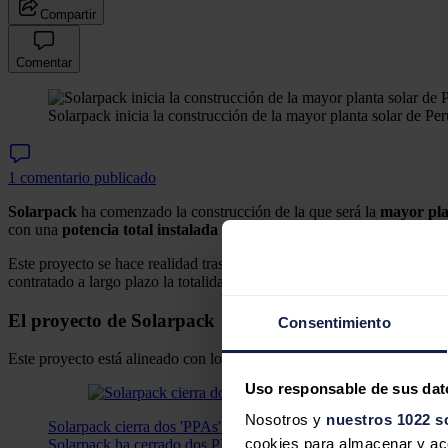
Compartir
Comentar
Solarpack inicia la construcción de la mayor planta solar de Per
1 comentario publicado
Solarpack
ha comenzado la construcción de la que será la
mayor pla
con una
potencia total instalada de cerca de 300 MW.
Este proyecto se hace realidad tras un acuerdo alcanzado con
Kallpa
contratado a largo plazo la totalidad de la energía que producirá San
El proyecto de Solarpack
Consentimiento
Este proyecto está alineado con los
objetivos
de
transición energéti
Uso responsable de sus dat
Nosotros y
nuestros 1022 s
Solarpack cierra dos 'PPAs' para dos proyectos solares en Espa
cookies para almacenar y acce
Solarpack ha cerrado dos PPAs para dos plantas solares fotovo