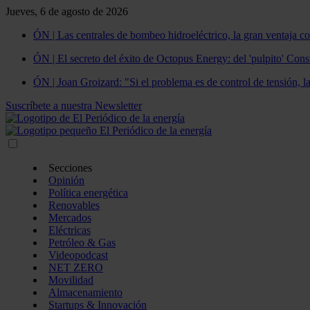
Jueves, 6 de agosto de 2026
ÓN | Las centrales de bombeo hidroeléctrico, la gran ventaja co
ÓN | El secreto del éxito de Octopus Energy: del 'pulpito' Const
ÓN | Joan Groizard: "Si el problema es de control de tensión, l
Suscríbete a nuestra Newsletter
Secciones
Opinión
Política energética
Renovables
Mercados
Eléctricas
Petróleo & Gas
Videopodcast
NET ZERO
Movilidad
Almacenamiento
Startups & Innovación