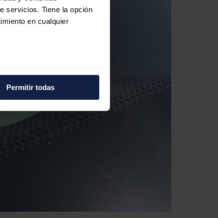
e servicios. Tiene la opción
imiento en cualquier
e varios metros
icas (huellas digitales)
Permitir todas
eferencias en la
sección de
e cookies.
 funciones de redes sociales
con nuestros partners de
ue les haya proporcionado o