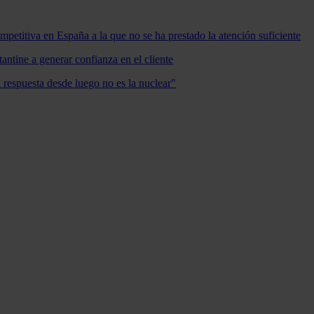
mpetitiva en España a la que no se ha prestado la atención suficiente
antine a generar confianza en el cliente
a respuesta desde luego no es la nuclear"