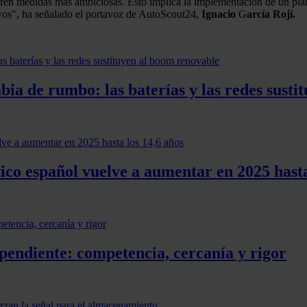
uieren medidas más ambiciosas. Esto implica la implementación de un p
vos", ha señalado el portavoz de AutoScout24,
Ignacio
G
arcía Rojí.
ia de rumbo: las baterías y las redes susti
co español vuelve a aumentar en 2025 hasta
pendiente: competencia, cercanía y rigor