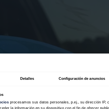
Detalles
Configuración de anuncios
os
ocios
procesamos sus datos personales, p.ej., su dirección IP, 
der la información en su dispositivo con el fin de ofrecer publi