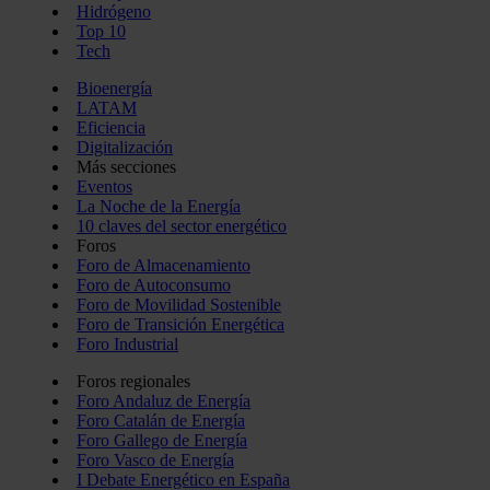
Hidrógeno
Top 10
Tech
Bioenergía
LATAM
Eficiencia
Digitalización
Más secciones
Eventos
La Noche de la Energía
10 claves del sector energético
Foros
Foro de Almacenamiento
Foro de Autoconsumo
Foro de Movilidad Sostenible
Foro de Transición Energética
Foro Industrial
Foros regionales
Foro Andaluz de Energía
Foro Catalán de Energía
Foro Gallego de Energía
Foro Vasco de Energía
I Debate Energético en España