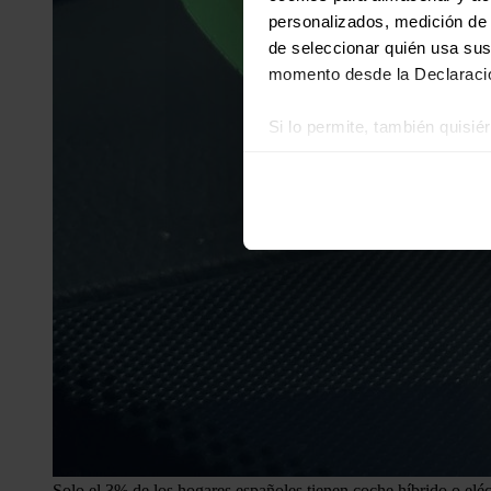
personalizados, medición de p
de seleccionar quién usa sus
momento desde la Declaració
Si lo permite, también quisi
Recopilar información
Identificar su disposi
Obtenga más información sob
datos
. Puede cambiar o reti
Las cookies de este sitio we
y analizar el tráfico. Ademá
redes sociales, publicidad y
que hayan recopilado a parti
Solo el 3% de los hogares españoles tienen coche híbrido o eléc