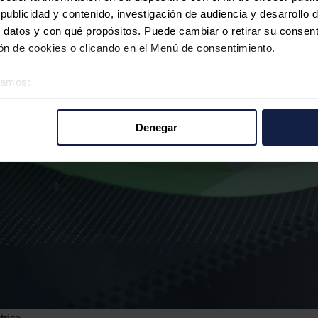
ublicidad y contenido, investigación de audiencia y desarrollo d
 datos y con qué propósitos. Puede cambiar o retirar su consent
n de cookies o clicando en el Menú de consentimiento.
éramos:
 sobre su ubicación geográfica que puede tener una precisión d
tivo analizándolo activamente para buscar características específ
Denegar
re cómo se procesan sus datos personales y establezca sus pr
rar su consentimiento en cualquier momento en la Declaración d
b se usan para personalizar el contenido y los anuncios, ofrecer
s, compartimos información sobre el uso que haga del sitio web 
 análisis web, quienes pueden combinarla con otra información q
r del uso que haya hecho de sus servicios.
trico