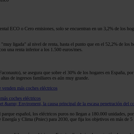
ental ECO o Cero emisiones, solo se encuentran en un 3,2% de los hoga
 "muy ligada" al nivel de renta, hasta el punto que en el 52,2% de los h
con una renta inferior a los 1.500 euros/mes.
aconauto), se asegura que sobre el 30% de los hogares en España, por ren
s altas de ingresos familiares es aún muy grande.
 más coches eléctricos
ort &amp; Enviroment, la causa principal de la escasa penetración del co
el parque español, los eléctricos puros no llegan a 180.000 unidades, p
 Energía y Clima (Pniec) para 2030, que fija los objetivos en más de 5 