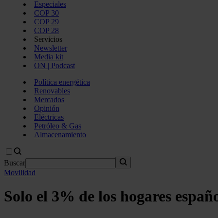
Especiales
COP 30
COP 29
COP 28
Servicios
Newsletter
Media kit
ON | Podcast
Política energética
Renovables
Mercados
Opinión
Eléctricas
Petróleo & Gas
Almacenamiento
Buscar
Movilidad
Solo el 3% de los hogares españo