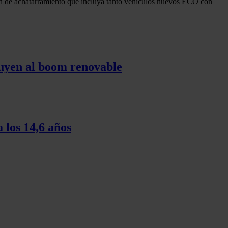
lan de achatarramiento que incluya tanto vehículos nuevos ECO con
tuyen al boom renovable
 los 14,6 años