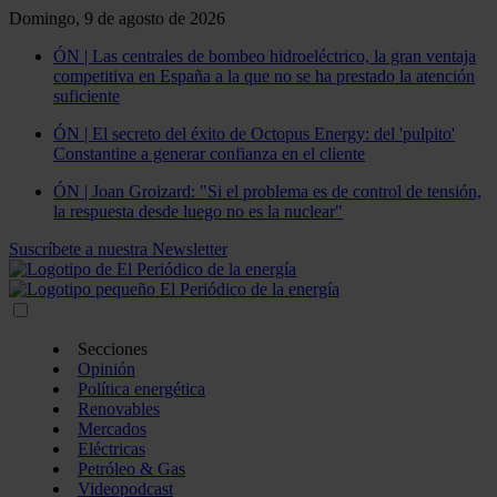
Domingo, 9 de agosto de 2026
ÓN | Las centrales de bombeo hidroeléctrico, la gran ventaja
competitiva en España a la que no se ha prestado la atención
suficiente
ÓN | El secreto del éxito de Octopus Energy: del 'pulpito'
Constantine a generar confianza en el cliente
ÓN | Joan Groizard: "Si el problema es de control de tensión,
la respuesta desde luego no es la nuclear"
Suscríbete a nuestra Newsletter
Secciones
Opinión
Política energética
Renovables
Mercados
Eléctricas
Petróleo & Gas
Videopodcast