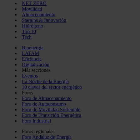
NET ZERO
Movilidad
Almacenamiento
Startups & Innovación
Hidrógeno
Top 10
Tech
Bioenergía
LATAM
Eficiencia
Digitalización
Más secciones
Eventos
La Noche de la Energía
10 claves del sector energético
Foros
Foro de Almacenamiento
Foro de Autoconsumo
Foro de Movilidad Sostenible
Foro de Transición Energética
Foro Industrial
Foros regionales
Foro Andaluz de Energía