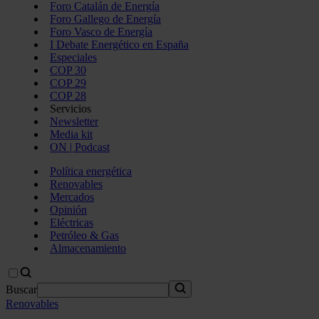
Foro Catalán de Energía
Foro Gallego de Energía
Foro Vasco de Energía
I Debate Energético en España
Especiales
COP 30
COP 29
COP 28
Servicios
Newsletter
Media kit
ON | Podcast
Política energética
Renovables
Mercados
Opinión
Eléctricas
Petróleo & Gas
Almacenamiento
Buscar
Renovables