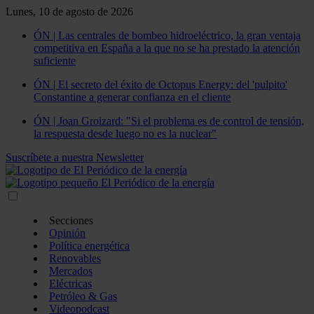
Lunes, 10 de agosto de 2026
ÓN | Las centrales de bombeo hidroeléctrico, la gran ventaja
competitiva en España a la que no se ha prestado la atención
suficiente
ÓN | El secreto del éxito de Octopus Energy: del 'pulpito'
Constantine a generar confianza en el cliente
ÓN | Joan Groizard: "Si el problema es de control de tensión,
la respuesta desde luego no es la nuclear"
Suscríbete a nuestra Newsletter
Secciones
Opinión
Política energética
Renovables
Mercados
Eléctricas
Petróleo & Gas
Videopodcast