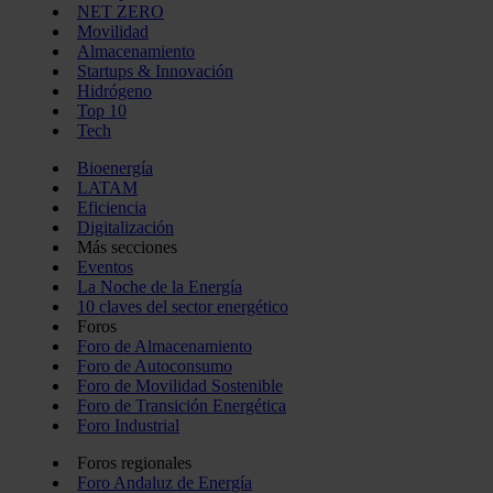
NET ZERO
Movilidad
Almacenamiento
Startups & Innovación
Hidrógeno
Top 10
Tech
Bioenergía
LATAM
Eficiencia
Digitalización
Más secciones
Eventos
La Noche de la Energía
10 claves del sector energético
Foros
Foro de Almacenamiento
Foro de Autoconsumo
Foro de Movilidad Sostenible
Foro de Transición Energética
Foro Industrial
Foros regionales
Foro Andaluz de Energía