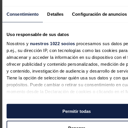
el informe financiero semestral del segundo semestre de 2023
remitido a la CNMV,
reconocen 395 millones de ingresos
consolidados, un resultado bruto de explotación (Ebitda)
Consentimiento
Detalles
Configuración de anuncios
ajustado de 10,4 millones de euros a nivel consolidado y unas
pérdidas netas de 23,4 millones de euros
, frente a los 11,7
millones de euros de ganancias que había comunicado a finales de
febrero.
Uso responsable de sus datos
Por otra parte, durante los tres primeros meses de 2024, Soltec ha
Nosotros y
nuestros 1022 socios
procesamos sus datos pe
firmado contratos por valor de 101,9 millones de euros, que
p.ej., su dirección IP, con tecnologías como las cookies para
equivalen a 1.126 megavatios (MW).
almacenar y acceder la información en su dispositivo con el 
Noticias relacionadas
ofrecer publicidad y contenido personalizados, medición de p
y contenido, investigación de audiencia y desarrollo de servi
Tiene la opción de seleccionar quién usa sus datos y con qu
propósitos. Puede cambiar o retirar su consentimiento en cu
momento desde la Declaración de cookies o clicando en el 
La CNMV multa a Soltec con 190.000
consentimiento.
euros por difundir información
incorrecta sobre sus resultados de
Permitir todas
Si lo permite, también quisiéramos:
2023
Recopilar información sobre su ubicación geográfica
puede tener una precisión de varios metros
Denegar