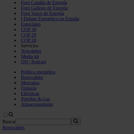
Foro Catalán de Energía
Foro Gallego de Energía
Foro Vasco de Energía
I Debate Energético en España
Especiales
COP 30
COP 29
COP 28
Servicios
Newsletter
Media kit
ON | Podcast
Política energética
Renovables
Mercados
Opinión
Eléctricas
Petróleo & Gas
Almacenamiento
Buscar
Renovables