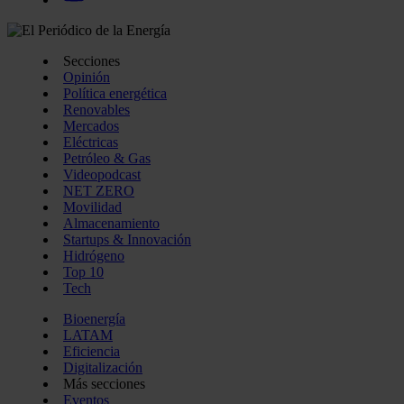
Secciones
Opinión
Política energética
Renovables
Mercados
Eléctricas
Petróleo & Gas
Videopodcast
NET ZERO
Movilidad
Almacenamiento
Startups & Innovación
Hidrógeno
Top 10
Tech
Bioenergía
LATAM
Eficiencia
Digitalización
Más secciones
Eventos