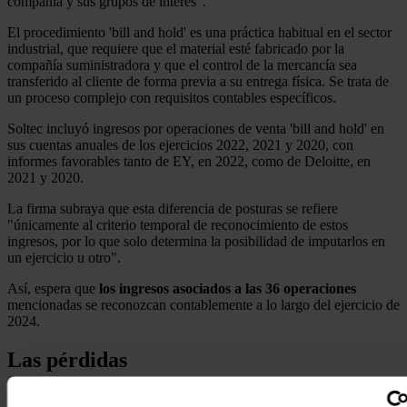
compañía y sus grupos de interés".
El procedimiento 'bill and hold' es una práctica habitual en el sector
industrial, que requiere que el material esté fabricado por la
compañía suministradora y que el control de la mercancía sea
transferido al cliente de forma previa a su entrega física. Se trata de
un proceso complejo con requisitos contables específicos.
Soltec incluyó ingresos por operaciones de venta 'bill and hold' en
sus cuentas anuales de los ejercicios 2022, 2021 y 2020, con
informes favorables tanto de EY, en 2022, como de Deloitte, en
2021 y 2020.
La firma subraya que esta diferencia de posturas se refiere
"únicamente al criterio temporal de reconocimiento de estos
ingresos, por lo que solo determina la posibilidad de imputarlos en
un ejercicio u otro".
Así, espera que
los ingresos asociados a las 36 operaciones
mencionadas se reconozcan contablemente a lo largo del ejercicio de
2024.
Las pérdidas
En cuanto a las cuentas anuales formuladas para el ejercicio 2023 y