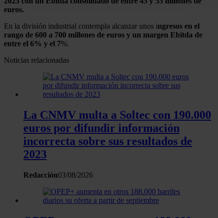
2023 con un Ebitda consolidado de entre 45 y 55 millones de
digitales)
euros.
Obtenga más información sobre cómo se procesan sus
En la división industrial contempla alcanzar unos i
ngresos en el
datos personales y establezca sus preferencias en la
rango de 600 a 700 millones de euros y un margen Ebitda de
entre el 6% y el 7
%.
sección de datos
. Puede cambiar o retirar su
consentimiento en cualquier momento en la Declaración
Noticias relacionadas
de cookies.
Las cookies de este sitio web se usan para personalizar
el contenido y los anuncios, ofrecer funciones de redes
La CNMV multa a Soltec con 190.000
sociales y analizar el tráfico. Además, compartimos
euros por difundir información
información sobre el uso que haga del sitio web con
nuestros partners de redes sociales, publicidad y análisis
incorrecta sobre sus resultados de
web, quienes pueden combinarla con otra información
2023
que les haya proporcionado o que hayan recopilado a
partir del uso que haya hecho de sus servicios.
Redacción
03/08/2026