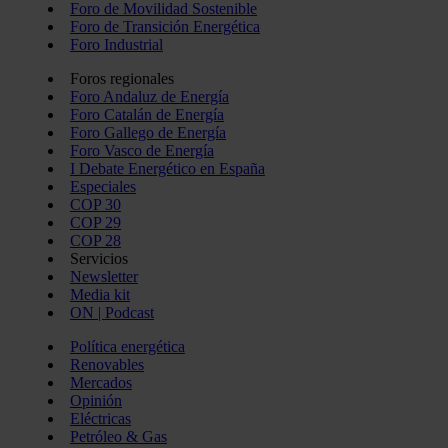
Foro de Movilidad Sostenible
Foro de Transición Energética
Foro Industrial
Foros regionales
Foro Andaluz de Energía
Foro Catalán de Energía
Foro Gallego de Energía
Foro Vasco de Energía
I Debate Energético en España
Especiales
COP 30
COP 29
COP 28
Servicios
Newsletter
Media kit
ON | Podcast
Política energética
Renovables
Mercados
Opinión
Eléctricas
Petróleo & Gas