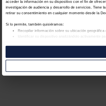
acceder la información en su dispositivo con el fin de ofrece
investigación de audiencia y desarrollo de servicios. Tiene 
retirar su consentimiento en cualquier momento desde la De
Si lo permite, también quisiéramos:
Recopilar información sobre su ubicación geográfica 
Identificar su dispositivo analizándolo activamente pa
Obtenga más información sobre cómo se procesan sus datos
retirar su consentimiento en cualquier momento en la Declar
Las cookies de este sitio web se usan para personalizar el co
Además, compartimos información sobre el uso que haga del s
pueden combinarla con otra información que les haya proporc