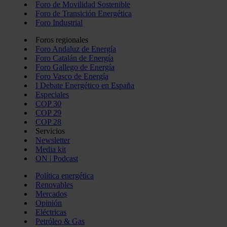
Foro de Movilidad Sostenible
Foro de Transición Energética
Foro Industrial
Foros regionales
Foro Andaluz de Energía
Foro Catalán de Energía
Foro Gallego de Energía
Foro Vasco de Energía
I Debate Energético en España
Especiales
COP 30
COP 29
COP 28
Servicios
Newsletter
Media kit
ON | Podcast
Política energética
Renovables
Mercados
Opinión
Eléctricas
Petróleo & Gas