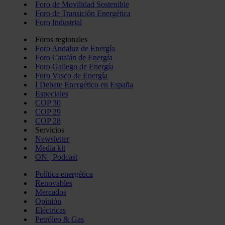
Foro de Movilidad Sostenible
Foro de Transición Energética
Foro Industrial
Foros regionales
Foro Andaluz de Energía
Foro Catalán de Energía
Foro Gallego de Energía
Foro Vasco de Energía
I Debate Energético en España
Especiales
COP 30
COP 29
COP 28
Servicios
Newsletter
Media kit
ON | Podcast
Política energética
Renovables
Mercados
Opinión
Eléctricas
Petróleo & Gas