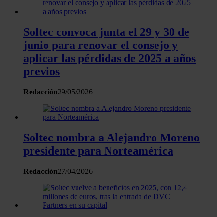
Las cookies de este sitio web se usan para personalizar
el contenido y los anuncios, ofrecer funciones de redes
Soltec convoca junta el 29 y 30 de
sociales y analizar el tráfico. Además, compartimos
junio para renovar el consejo y
información sobre el uso que haga del sitio web con
nuestros partners de redes sociales, publicidad y análisis
aplicar las pérdidas de 2025 a años
web, quienes pueden combinarla con otra información
previos
que les haya proporcionado o que hayan recopilado a
partir del uso que haya hecho de sus servicios.
Redacción
29/05/2026
Soltec nombra a Alejandro Moreno
presidente para Norteamérica
Redacción
27/04/2026