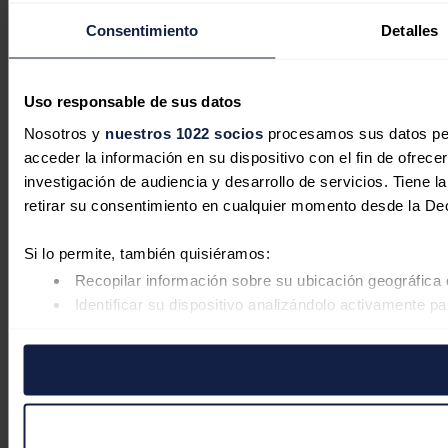
Consentimiento
Detalles
Uso responsable de sus datos
Nosotros y
nuestros 1022 socios
procesamos sus datos pers
acceder la información en su dispositivo con el fin de ofrece
investigación de audiencia y desarrollo de servicios. Tiene 
retirar su consentimiento en cualquier momento desde la De
Si lo permite, también quisiéramos:
Recopilar información sobre su ubicación geográfica 
Identificar su dispositivo analizándolo activamente pa
Obtenga más información sobre cómo se procesan sus datos
retirar su consentimiento en cualquier momento en la Declar
Las cookies de este sitio web se usan para personalizar el co
Además, compartimos información sobre el uso que haga del s