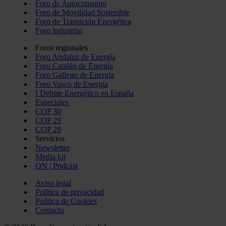
Foro de Autoconsumo
Foro de Movilidad Sostenible
Foro de Transición Energética
Foro Industrial
Foros regionales
Foro Andaluz de Energía
Foro Catalán de Energía
Foro Gallego de Energía
Foro Vasco de Energía
I Debate Energético en España
Especiales
COP 30
COP 29
COP 28
Servicios
Newsletter
Media kit
ON | Podcast
Aviso legal
Política de privacidad
Política de Cookies
Contacto