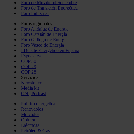
Foro de Movilidad Sostenible
Foro de Transición Energética
Foro Industrial
Foros regionales
Foro Andaluz de Energía
Foro Catalán de Energía
Foro Gallego de Energía
Foro Vasco de Energía
I Debate Energético en España
Especiales
COP 30
COP 29
COP 28
Servicios
Newsletter
Media kit
ON | Podcast
Política energética
Renovables
Mercados
Opinión
Eléctricas
Petróleo & Gas