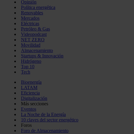
Opinión
Política energética
Renovables
Mercados
Eléctricas
Petróleo & Gas
Videopodcast
NET ZERO
Movilidad
Almacenamiento
Startups & Innovación
Hidrógeno
Top 10
Tech
Bioenergía
LATAM
Eficiencia
Digitalización
Más secciones
Eventos
La Noche de la Energía
10 claves del sector energético
Foros
Foro de Almacenamiento