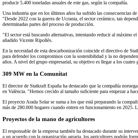
producir 5.400 toneladas anuales de este gas, según la compañía.
Una industria que en los últimos años ha sufrido las consecuencias de
"Desde 2022 con la guerra de Ucrania, el sector cerámico, tan dependi
determinadas partes del proceso de producción.
"El sector está buscando alternativas, intentando reducir al máximo e
añadido Vicente Ripollés.
En la necesidad de esta descarbonización coincide el directivo de St
para defender los compromisos con la sostenibilidad y la no dependenc
años. A nivel del grupo empresarial, su objetivo es llegar a los cuatro 
309 MW en la Comunitat
El director de Statkraft España ha destacado que la compañía noruega
en València. "Hemos crecido al tamaño suficiente para empezar a hace
El proyecto Arada Solar se suma a los que está preparando la compañí
más de 280.000 hogares cuando entren en funcionamiento en 2025. La i
Proyectos de la mano de agricultores
El responsable de la empresa también ha destacado durante su interve
a un acuerdo con la organización agraria, los agricultores podrán forma