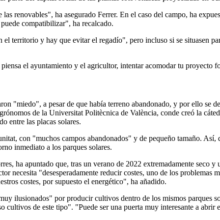
de las renovables", ha asegurado Ferrer. En el caso del campo, ha expues
e puede compatibilizar", ha recalcado.
el territorio y hay que evitar el regadío", pero incluso si se situasen p
iensa el ayuntamiento y el agricultor, intentar acomodar tu proyecto fot
aron "miedo", a pesar de que había terreno abandonado, y por ello se de
Agrónomos de la Universitat Politècnica de València, conde creó la cáted
o entre las placas solares.
itat, con "muchos campos abandonados" y de pequeño tamaño. Así, decid
orno inmediato a los parques solares.
rres, ha apuntado que, tras un verano de 2022 extremadamente seco y un 
 sector necesita "desesperadamente reducir costes, uno de los problemas
estros costes, por supuesto el energético", ha añadido.
"muy ilusionados" por producir cultivos dentro de los mismos parques s
 cultivos de este tipo". "Puede ser una puerta muy interesante a abrir e