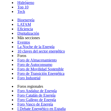
Hidrógeno
Top 10
Tech
Bioenergía
LATAM
Eficiencia
Digitalización
Más secciones
Eventos
La Noche de la Energía
10 claves del sector energético
Foros
Foro de Almacenamiento
Foro de Autoconsumo
Foro de Movilidad Sostenible
Foro de Transición Energética
Foro Industrial
Foros regionales
Foro Andaluz de Energía
Foro Catalán de Energía
Foro Gallego de Energía
Foro Vasco de Energía
I Debate Energético en España