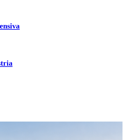
tensiva
tria