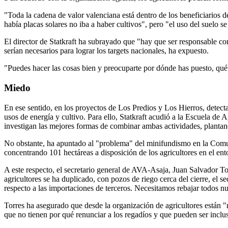
"Toda la cadena de valor valenciana está dentro de los beneficiarios 
había placas solares no iba a haber cultivos", pero "el uso del suelo s
El director de Statkraft ha subrayado que "hay que ser responsable con 
serían necesarios para lograr los targets nacionales, ha expuesto.
"Puedes hacer las cosas bien y preocuparte por dónde has puesto, qué p
Miedo
En ese sentido, en los proyectos de Los Predios y Los Hierros, detect
usos de energía y cultivo. Para ello, Statkraft acudió a la Escuela de 
investigan las mejores formas de combinar ambas actividades, plantand
No obstante, ha apuntado al "problema" del minifundismo en la Comun
concentrando 101 hectáreas a disposición de los agricultores en el ent
A este respecto, el secretario general de AVA-Asaja, Juan Salvador To
agricultores se ha duplicado, con pozos de riego cerca del cierre, el
respecto a las importaciones de terceros. Necesitamos rebajar todos nu
Torres ha asegurado que desde la organización de agricultores están 
que no tienen por qué renunciar a los regadíos y que pueden ser incluso