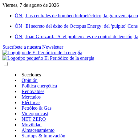
Viernes, 7 de agosto de 2026
ÓN | Las centrales de bombeo hidroeléctrico, la gran ventaja co
ÓN | El secreto del éxito de Octopus Energy: del 'pulpito' Const
ÓN | Joan Groizard: "Si el problema es de control de tensión, l
Suscríbete a nuestra Newsletter
Secciones
Opinión
Política energética
Renovables
Mercados
Eléctricas
Petróleo & Gas
Videopodcast
NET ZERO
Movilidad
Almacenamiento
Startups & Innovación