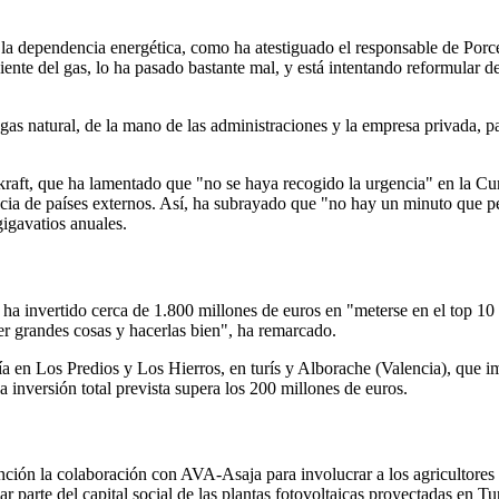
 la dependencia energética, como ha atestiguado el responsable de Porc
ente del gas, lo ha pasado bastante mal, y está intentando reformular 
l gas natural, de la mano de las administraciones y la empresa privada, 
atkraft, que ha lamentado que "no se haya recogido la urgencia" en la 
ia de países externos. Así, ha subrayado que "no hay un minuto que perd
gigavatios anuales.
 ha invertido cerca de 1.800 millones de euros en "meterse en el top 1
r grandes cosas y hacerlas bien", ha remarcado.
a en Los Predios y Los Hierros, en turís y Alborache (Valencia), que 
nversión total prevista supera los 200 millones de euros.
nción la colaboración con AVA-Asaja para involucrar a los agricultores 
r parte del capital social de las plantas fotovoltaicas proyectadas en Tu