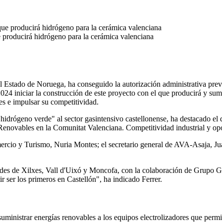
e producirá hidrógeno para la cerámica valenciana
l Estado de Noruega, ha conseguido la autorización administrativa prev
2024 iniciar la construcción de este proyecto con el que producirá y su
tes e impulsar su competitividad.
idrógeno verde" al sector gasintensivo castellonense, ha destacado el d
'Renovables en la Comunitat Valenciana. Competitividad industrial y opo
mercio y Turismo, Nuria Montes; el secretario general de AVA-Asaja, Ju
ades de Xilxes, Vall d'Uixó y Moncofa, con la colaboración de Grupo G
r ser los primeros en Castellón", ha indicado Ferrer.
 suministrar energías renovables a los equipos electrolizadores que per