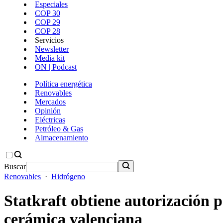
Especiales
COP 30
COP 29
COP 28
Servicios
Newsletter
Media kit
ON | Podcast
Política energética
Renovables
Mercados
Opinión
Eléctricas
Petróleo & Gas
Almacenamiento
Buscar
Renovables
·
Hidrógeno
Statkraft obtiene autorización 
cerámica valenciana