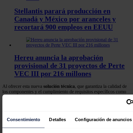
Stellantis parará producción en
Canadá y México por aranceles y
recortará 900 empleos en EEUU
Hereu anuncia la aprobación
provisional de 31 proyectos de Perte
VEC III por 216 millones
Al ofrecer esta nueva
solución técnica
, que garantiza la calidad de
los componentes y el cumplimiento de requisitos específicos como
seguridad
, durabilidad y homologación, se favorece la transición
hacia una
movilidad
con
cero emisiones de CO2,
alargando al
mismo tiempo la vida útil de los vehículos, ofreciendo a los
propietarios la oportunidad de seguir utilizándolos durante más
tiempo.
Consentimiento
Detalles
Configuración de anuncios
La nueva tecnología estará disponible inicialmente en
Francia
en