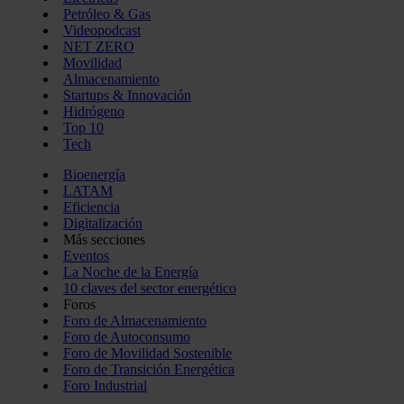
Petróleo & Gas
Videopodcast
NET ZERO
Movilidad
Almacenamiento
Startups & Innovación
Hidrógeno
Top 10
Tech
Bioenergía
LATAM
Eficiencia
Digitalización
Más secciones
Eventos
La Noche de la Energía
10 claves del sector energético
Foros
Foro de Almacenamiento
Foro de Autoconsumo
Foro de Movilidad Sostenible
Foro de Transición Energética
Foro Industrial