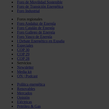
Foro de Movilidad Sostenible
Foro de Transición Energética
Foro Industrial
Foros regionales
Foro Andaluz de Energía
Foro Catalán de Energía
Foro Gallego de Energía
Foro Vasco de Energía
I Debate Energético en España
Especiales
COP 30
COP 29
COP 28
Servicios
Newsletter
Media kit
ON | Podcast
Política energética
Renovables
Mercados
Opinión
Eléctricas
Petróleo & Gas