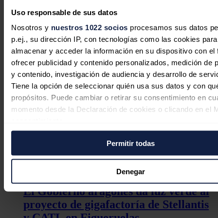
los vehículos comerciales ligeros Stellantis Pro One de tamaño
medio (Fiat Professional Scudo, Opel Vivaro, Peugeot Expert y
Uso responsable de sus datos
Citroën Jumpy).
Nosotros y
nuestros 1022 socios
procesamos sus datos pe
Noticias relacionadas
p.ej., su dirección IP, con tecnologías como las cookies para
almacenar y acceder la información en su dispositivo con el 
ofrecer publicidad y contenido personalizados, medición de p
y contenido, investigación de audiencia y desarrollo de servi
Tiene la opción de seleccionar quién usa sus datos y con qu
MG dará a conocer sus modelos
propósitos. Puede cambiar o retirar su consentimiento en cu
eléctricos este martes en La Coruña
momento desde la Declaración de cookies o clicando en el 
tras el desembarco de SAIC en Ferrol
consentimiento.
Redacción
27/07/2026
Permitir todas
Si lo permite, también quisiéramos:
Recopilar información sobre su ubicación geográfica
puede tener una precisión de varios metros
Denegar
Identificar su dispositivo analizándolo activamente p
El Gobierno aragonés da luz verde al
características específicas (huellas digitales)
proyecto de gigafactoría de Stellantis
Obtenga más información sobre cómo se procesan sus dato
y CATL en Figueruelas
personales y establezca sus preferencias en la
sección de 