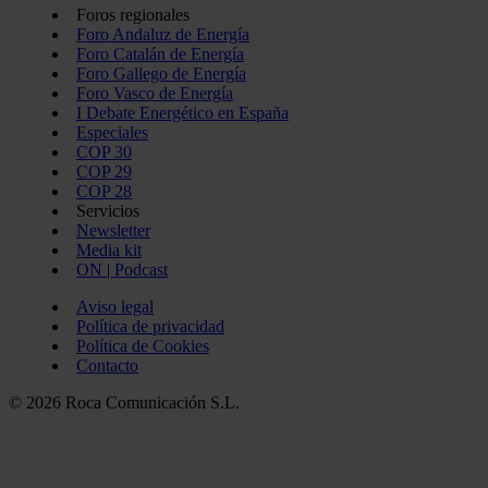
Foros regionales
Foro Andaluz de Energía
Foro Catalán de Energía
Foro Gallego de Energía
Foro Vasco de Energía
I Debate Energético en España
Especiales
COP 30
COP 29
COP 28
Servicios
Newsletter
Media kit
ON | Podcast
Aviso legal
Política de privacidad
Política de Cookies
Contacto
© 2026 Roca Comunicación S.L.