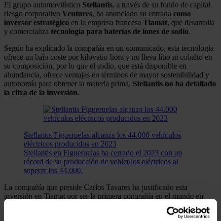
El grupo automovilístico
Stellantis
, a través de su fondo de capital
riesgo corporativo
Ventures
, ha anunciado su entrada
como
inversor estratégico
en la empresa francesa
Tiamat
, que desarrolla
y comercializa
tecnología para baterías de iones de sodio
.
Según ha explicado la compañía en un comunicado, esta tecnología
ofrece un bajo coste por kilovatio-hora y no lleva litio ni cobalto en
su composición, por lo que el sodio, que está disponible en
abundancia, ofrece ventajas en términos de mayor sostenibilidad y
autonomía para obtener la materia prima.
Stellantis no ha detallado
la cifra de la inversión.
Stellantis Figueruelas alcanza los 44.000 vehículos
eléctricos producidos en 2023
Stellantis en Figueruelas ha cerrado el 2023 con un
récord de su producción de vehículos eléctricos al
superar los 44.000.
La compañía que preside Carlos Tavares ha justificado esta
inversión en Tiamat por ser la primera compañía en el mundo en
comercializar esta
tecnología
en un
producto
electrificado
, así
como por haber sido una de las 11 starups galardonadas con un