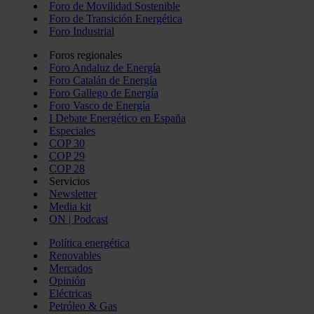
Foro de Movilidad Sostenible
Foro de Transición Energética
Foro Industrial
Foros regionales
Foro Andaluz de Energía
Foro Catalán de Energía
Foro Gallego de Energía
Foro Vasco de Energía
I Debate Energético en España
Especiales
COP 30
COP 29
COP 28
Servicios
Newsletter
Media kit
ON | Podcast
Política energética
Renovables
Mercados
Opinión
Eléctricas
Petróleo & Gas