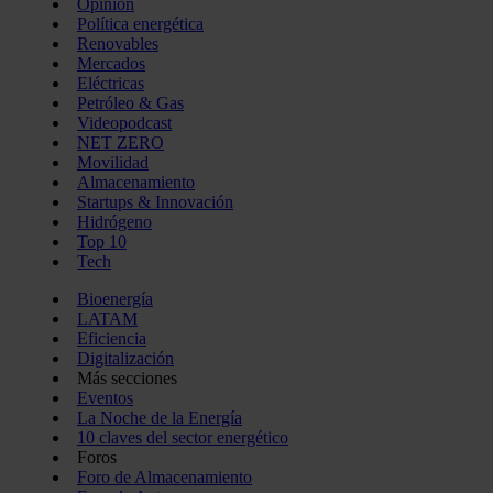
Opinión
Política energética
Renovables
Mercados
Eléctricas
Petróleo & Gas
Videopodcast
NET ZERO
Movilidad
Almacenamiento
Startups & Innovación
Hidrógeno
Top 10
Tech
Bioenergía
LATAM
Eficiencia
Digitalización
Más secciones
Eventos
La Noche de la Energía
10 claves del sector energético
Foros
Foro de Almacenamiento