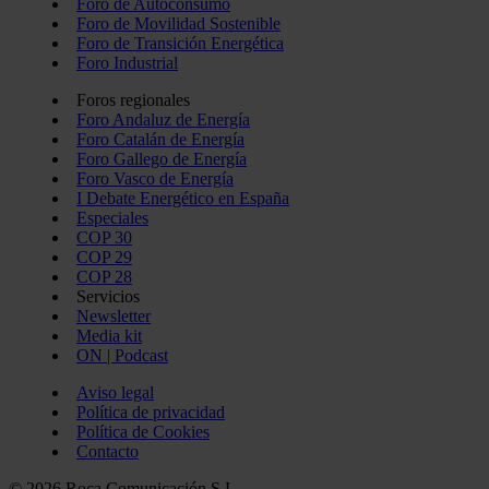
Foro de Autoconsumo
Foro de Movilidad Sostenible
Foro de Transición Energética
Foro Industrial
Foros regionales
Foro Andaluz de Energía
Foro Catalán de Energía
Foro Gallego de Energía
Foro Vasco de Energía
I Debate Energético en España
Especiales
COP 30
COP 29
COP 28
Servicios
Newsletter
Media kit
ON | Podcast
Aviso legal
Política de privacidad
Política de Cookies
Contacto
© 2026 Roca Comunicación S.L.