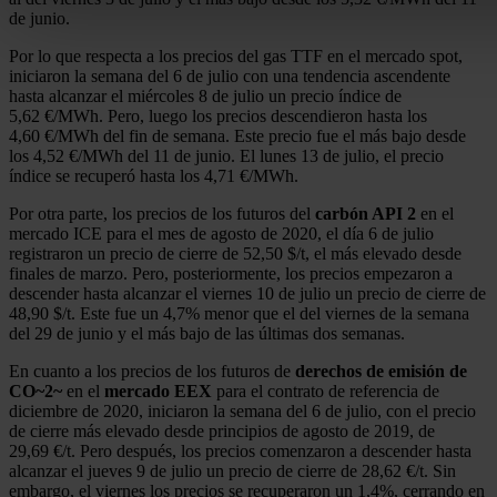
Obtenga más información sobre cómo se procesan sus dato
de junio.
personales y establezca sus preferencias en la
sección de 
Por lo que respecta a los precios del gas TTF en el mercado spot,
Puede cambiar o retirar su consentimiento en cualquier mo
iniciaron la semana del 6 de julio con una tendencia ascendente
la Declaración de cookies.
hasta alcanzar el miércoles 8 de julio un precio índice de
5,62 €/MWh. Pero, luego los precios descendieron hasta los
4,60 €/MWh del fin de semana. Este precio fue el más bajo desde
Las cookies de este sitio web se usan para personalizar el c
los 4,52 €/MWh del 11 de junio. El lunes 13 de julio, el precio
y los anuncios, ofrecer funciones de redes sociales y analiza
índice se recuperó hasta los 4,71 €/MWh.
tráfico. Además, compartimos información sobre el uso que 
Por otra parte, los precios de los futuros del
carbón API 2
en el
sitio web con nuestros partners de redes sociales, publicida
mercado ICE para el mes de agosto de 2020, el día 6 de julio
registraron un precio de cierre de 52,50 $/t, el más elevado desde
análisis web, quienes pueden combinarla con otra informació
finales de marzo. Pero, posteriormente, los precios empezaron a
haya proporcionado o que hayan recopilado a partir del uso 
descender hasta alcanzar el viernes 10 de julio un precio de cierre de
hecho de sus servicios.
48,90 $/t. Este fue un 4,7% menor que el del viernes de la semana
del 29 de junio y el más bajo de las últimas dos semanas.
En cuanto a los precios de los futuros de
derechos de emisión de
CO~2~
en el
mercado EEX
para el contrato de referencia de
diciembre de 2020, iniciaron la semana del 6 de julio, con el precio
de cierre más elevado desde principios de agosto de 2019, de
29,69 €/t. Pero después, los precios comenzaron a descender hasta
alcanzar el jueves 9 de julio un precio de cierre de 28,62 €/t. Sin
embargo, el viernes los precios se recuperaron un 1,4%, cerrando en