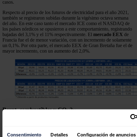
casos.
Respecto al precio de los futuros de electricidad para el año 2021,
también se registraron subidas durante la vigésimo octava semana
del año. En este caso tanto el mercado ICE como el NASDAQ de
los países nórdicos se opusieron a este comportamiento, registrando
bajadas del 3,1% y el 11% respectivamente. El
mercado EEX
de
Francia fue el de menor variación, con un incremento de solamente
un 0,1%. Por otra parte, el mercado EEX de Gran Bretaña fue el de
mayor incremento, con un aumento del 2,0%.
Brent, combustibles y CO~2~
Los futuros de
petróleo Brent
para el mes de septiembre de 2020
en el
mercado ICE
, la mayor parte de la semana del 6 de julio,
tuvieron precios de cierre superiores a los 43 $/bbl, con la excepción
Consentimiento
Detalles
Configuración de anuncios