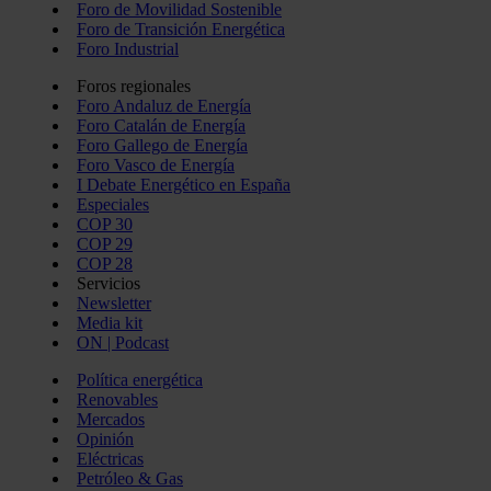
Foro de Movilidad Sostenible
Foro de Transición Energética
Foro Industrial
Foros regionales
Foro Andaluz de Energía
Foro Catalán de Energía
Foro Gallego de Energía
Foro Vasco de Energía
I Debate Energético en España
Especiales
COP 30
COP 29
COP 28
Servicios
Newsletter
Media kit
ON | Podcast
Política energética
Renovables
Mercados
Opinión
Eléctricas
Petróleo & Gas