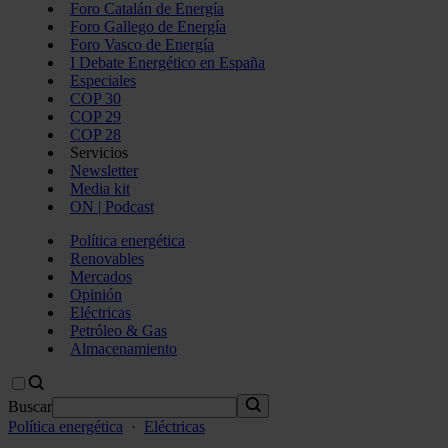
Foro Catalán de Energía
Foro Gallego de Energía
Foro Vasco de Energía
I Debate Energético en España
Especiales
COP 30
COP 29
COP 28
Servicios
Newsletter
Media kit
ON | Podcast
Política energética
Renovables
Mercados
Opinión
Eléctricas
Petróleo & Gas
Almacenamiento
Buscar
Política energética
·
Eléctricas