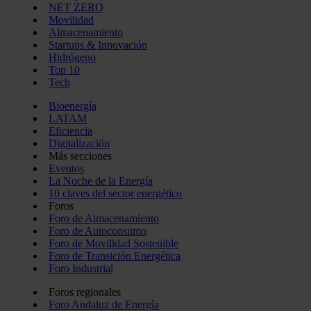
NET ZERO
Movilidad
Almacenamiento
Startups & Innovación
Hidrógeno
Top 10
Tech
Bioenergía
LATAM
Eficiencia
Digitalización
Más secciones
Eventos
La Noche de la Energía
10 claves del sector energético
Foros
Foro de Almacenamiento
Foro de Autoconsumo
Foro de Movilidad Sostenible
Foro de Transición Energética
Foro Industrial
Foros regionales
Foro Andaluz de Energía