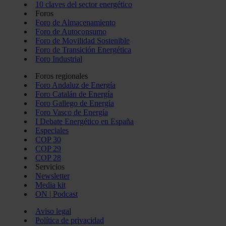
10 claves del sector energético
Foros
Foro de Almacenamiento
Foro de Autoconsumo
Foro de Movilidad Sostenible
Foro de Transición Energética
Foro Industrial
Foros regionales
Foro Andaluz de Energía
Foro Catalán de Energía
Foro Gallego de Energía
Foro Vasco de Energía
I Debate Energético en España
Especiales
COP 30
COP 29
COP 28
Servicios
Newsletter
Media kit
ON | Podcast
Aviso legal
Política de privacidad