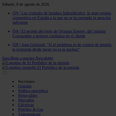
Sábado, 8 de agosto de 2026
ÓN | Las centrales de bombeo hidroeléctrico, la gran ventaja
competitiva en España a la que no se ha prestado la atención
suficiente
ÓN | El secreto del éxito de Octopus Energy: del 'pulpito'
Constantine a generar confianza en el cliente
ÓN | Joan Groizard: "Si el problema es de control de tensión,
la respuesta desde luego no es la nuclear"
Suscríbete a nuestra Newsletter
Secciones
Opinión
Política energética
Renovables
Mercados
Eléctricas
Petróleo & Gas
Videopodcast