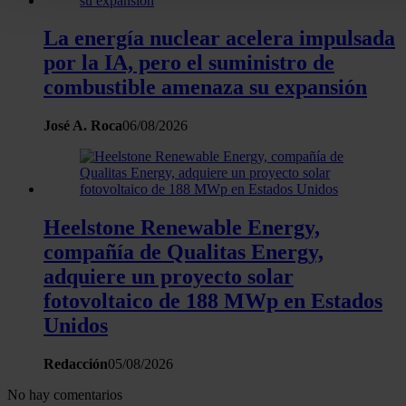
Puede cambiar o retirar su consentimiento en cualquier mo
La energía nuclear acelera impulsada
la Declaración de cookies.
por la IA, pero el suministro de
Las cookies de este sitio web se usan para personalizar el c
combustible amenaza su expansión
y los anuncios, ofrecer funciones de redes sociales y analiza
tráfico. Además, compartimos información sobre el uso que 
José A. Roca
06/08/2026
sitio web con nuestros partners de redes sociales, publicida
análisis web, quienes pueden combinarla con otra informació
haya proporcionado o que hayan recopilado a partir del uso 
hecho de sus servicios.
Heelstone Renewable Energy,
compañía de Qualitas Energy,
adquiere un proyecto solar
fotovoltaico de 188 MWp en Estados
Unidos
Redacción
05/08/2026
No hay comentarios