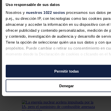
India sigue dependiendo de
Uso responsable de sus datos
importaciones para el 90% de su
Nosotros y
nuestros 1022 socios
procesamos sus datos pe
demanda de crudo, según informe
p.ej., su dirección IP, con tecnologías como las cookies para
CII-EY
almacenar y acceder la información en su dispositivo con el 
ofrecer publicidad y contenido personalizados, medición de p
Jaime Santisteban
07/08/2026
y contenido, investigación de audiencia y desarrollo de servi
Tiene la opción de seleccionar quién usa sus datos y con qu
propósitos. Puede cambiar o retirar su consentimiento en cu
momento desde la Declaración de cookies o clicando en el 
consentimiento.
Rusia importa combustible de Corea
del Sur ante el colapso de su
Permitir todas
Si lo permite, también quisiéramos:
capacidad de refinación por los
Recopilar información sobre su ubicación geográfica
ataques ucranianos
puede tener una precisión de varios metros
Denegar
Identificar su dispositivo analizándolo activamente p
Jaime Santisteban
07/08/2026
características específicas (huellas digitales)
Obtenga más información sobre cómo se procesan sus dato
personales y establezca sus preferencias en la
sección de 