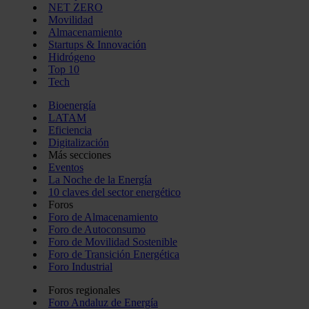
NET ZERO
Movilidad
Almacenamiento
Startups & Innovación
Hidrógeno
Top 10
Tech
Bioenergía
LATAM
Eficiencia
Digitalización
Más secciones
Eventos
La Noche de la Energía
10 claves del sector energético
Foros
Foro de Almacenamiento
Foro de Autoconsumo
Foro de Movilidad Sostenible
Foro de Transición Energética
Foro Industrial
Foros regionales
Foro Andaluz de Energía