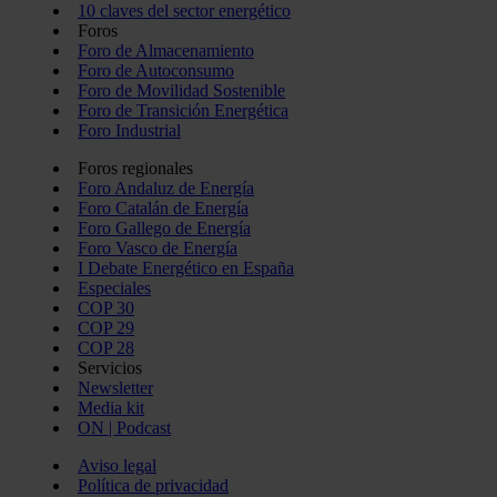
10 claves del sector energético
Foros
Foro de Almacenamiento
Foro de Autoconsumo
Foro de Movilidad Sostenible
Foro de Transición Energética
Foro Industrial
Foros regionales
Foro Andaluz de Energía
Foro Catalán de Energía
Foro Gallego de Energía
Foro Vasco de Energía
I Debate Energético en España
Especiales
COP 30
COP 29
COP 28
Servicios
Newsletter
Media kit
ON | Podcast
Aviso legal
Política de privacidad