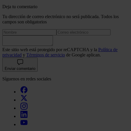
recopilado a partir del uso que haya hecho de sus servicios.
Deja tu comentario
Tu dirección de correo electrónico no será publicada. Todos los
campos son obligatorios
Este sitio web está protegido por reCAPTCHA y la
Política de
privacidad
y
Términos de servicio
de Google aplican.
Enviar comentario
Síguenos en redes sociales