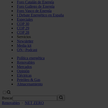
Foro Catalán de Energía
Foro Gallego de Energía
Foro Vasco de Energía
I Debate Energético en España
Especiales
COP 30
COP 29
COP 28
Servicios
Newsletter
Media kit
ON | Podcast
Política energética
Renovables
Mercados
Opinión
Eléctricas
Petróleo & Gas
Almacenamiento
Buscar
Renovables
·
NET ZERO