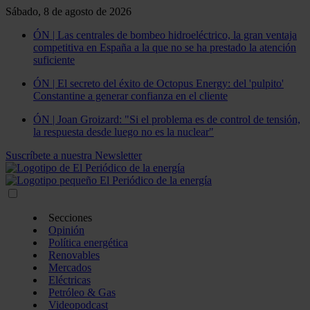
Sábado, 8 de agosto de 2026
ÓN | Las centrales de bombeo hidroeléctrico, la gran ventaja
competitiva en España a la que no se ha prestado la atención
suficiente
ÓN | El secreto del éxito de Octopus Energy: del 'pulpito'
Constantine a generar confianza en el cliente
ÓN | Joan Groizard: "Si el problema es de control de tensión,
la respuesta desde luego no es la nuclear"
Suscríbete a nuestra Newsletter
Secciones
Opinión
Política energética
Renovables
Mercados
Eléctricas
Petróleo & Gas
Videopodcast