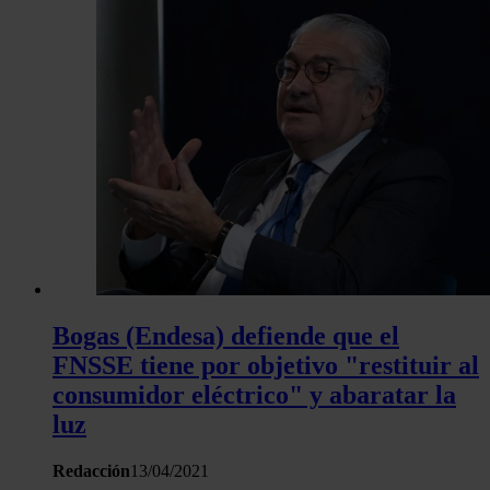
Bogas (Endesa) defiende que el
FNSSE tiene por objetivo "restituir al
consumidor eléctrico" y abaratar la
luz
Redacción
13/04/2021