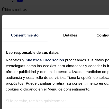
Últimas noticias
El plan que uniría los campos petroleros saudíes con el
Mediterráneo vía Israel
Cuba dispara su dependencia de la fotovoltaica china ante su
peor crisis energética
Consentimiento
Detalles
Config
El boom del gas para centros de datos pone en riesgo la
factura eléctrica de EEUU
Los hutíes atacan de nuevo una refinería de Aramco tras el
pacto entre Arabia Saudí, Turquía y Pakistán
Uso responsable de sus datos
Irán exige el fin de los ataques y compensaciones de guerra
antes de reabrir el estrecho de Ormuz
Nosotros y
nuestros 1022 socios
procesamos sus datos pers
tecnologías como las cookies para almacenar y acceder la in
ofrecer publicidad y contenido personalizados, medición de p
Secciones
audiencia y desarrollo de servicios. Tiene la opción de sele
Opinión
Política energética
propósitos. Puede cambiar o retirar su consentimiento en c
Renovables
cookies o clicando en el Menú de consentimiento.
Mercados
Eléctricas
Petróleo & Gas
Si lo permite, también quisiéramos:
Videopodcast
Recopilar información sobre su ubicación geográfica 
NET ZERO