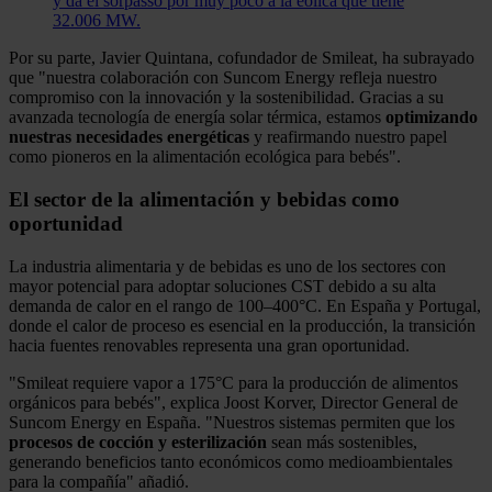
y da el sorpasso por muy poco a la eólica que tiene
32.006 MW.
Por su parte, Javier Quintana, cofundador de Smileat, ha subrayado
que "nuestra colaboración con Suncom Energy refleja nuestro
compromiso con la innovación y la sostenibilidad. Gracias a su
avanzada tecnología de energía solar térmica, estamos
optimizando
nuestras necesidades energéticas
y reafirmando nuestro papel
como pioneros en la alimentación ecológica para bebés".
El sector de la alimentación y bebidas como
oportunidad
La industria alimentaria y de bebidas es uno de los sectores con
mayor potencial para adoptar soluciones CST debido a su alta
demanda de calor en el rango de 100–400°C. En España y Portugal,
donde el calor de proceso es esencial en la producción, la transición
hacia fuentes renovables representa una gran oportunidad.
"Smileat requiere vapor a 175°C para la producción de alimentos
orgánicos para bebés", explica Joost Korver, Director General de
Suncom Energy en España. "Nuestros sistemas permiten que los
procesos de cocción y esterilización
sean más sostenibles,
generando beneficios tanto económicos como medioambientales
para la compañía" añadió.