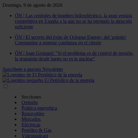
Domingo, 9 de agosto de 2026
ÓN | Las centrales de bombeo hidroeléctrico, la gran ventaja
competitiva en España a la que no se ha prestado la atención
suficiente
ÓN | El secreto del éxito de Octopus Energy: del 'pulpito'
Constantine a generar confianza en el cliente
ÓN | Joan Groizard: "Si el problema es de control de tensión,
la respuesta desde luego no es la nuclear"
Suscríbete a nuestra Newsletter
Secciones
Opinión
Política energética
Renovables
Mercados
Eléctricas
Petróleo & Gas
Videopodcast