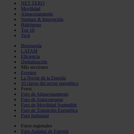
NET ZERO
Movilidad
Almacenamiento
Startups & Innovación
Hidrógeno
Top 10
Tech
Bioenergía
LATAM
Eficiencia
Digitalización
Más secciones
Eventos
La Noche de la Energía
10 claves del sector energético
Foros
Foro de Almacenamiento
Foro de Autoconsumo
Foro de Movilidad Sostenible
Foro de Transición Energética
Foro Industrial
Foros regionales
Foro Andaluz de Energía