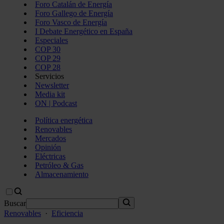
Foro Catalán de Energía
Foro Gallego de Energía
Foro Vasco de Energía
I Debate Energético en España
Especiales
COP 30
COP 29
COP 28
Servicios
Newsletter
Media kit
ON | Podcast
Política energética
Renovables
Mercados
Opinión
Eléctricas
Petróleo & Gas
Almacenamiento
Buscar
Renovables
·
Eficiencia