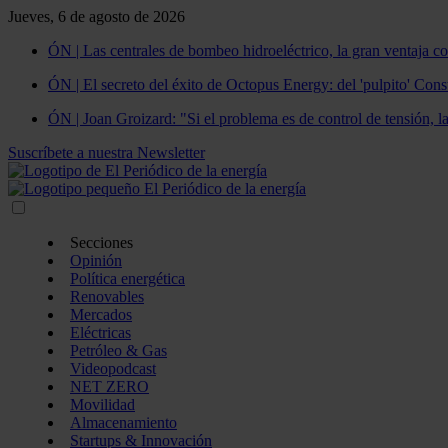
Jueves, 6 de agosto de 2026
ÓN | Las centrales de bombeo hidroeléctrico, la gran ventaja co
ÓN | El secreto del éxito de Octopus Energy: del 'pulpito' Const
ÓN | Joan Groizard: "Si el problema es de control de tensión, l
Suscríbete a nuestra Newsletter
Secciones
Opinión
Política energética
Renovables
Mercados
Eléctricas
Petróleo & Gas
Videopodcast
NET ZERO
Movilidad
Almacenamiento
Startups & Innovación