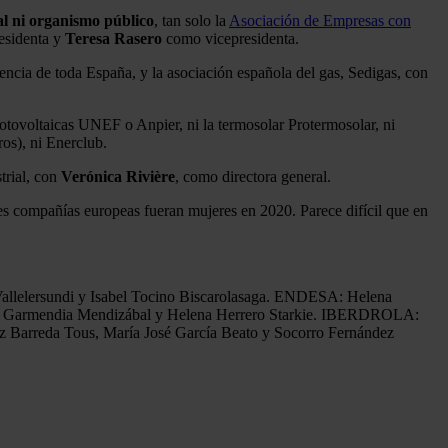
al ni organismo público
, tan solo la
Asociación de Empresas con
sidenta y
Teresa Rasero
como vicepresidenta.
ncia de toda España, y la asociación española del gas, Sedigas, con
otovoltaicas UNEF o Anpier, ni la termosolar Protermosolar, ni
s), ni Enerclub.
trial, con
Verónica Rivière
, como directora general.
les compañías europeas fueran mujeres en 2020. Parece difícil que en
llelersundi y Isabel Tocino Biscarolasaga. ENDESA: Helena
a Garmendia Mendizábal y Helena Herrero Starkie. IBERDROLA:
 Barreda Tous, María José García Beato y Socorro Fernández