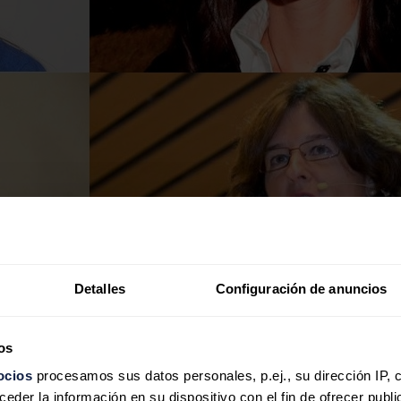
Detalles
Configuración de anuncios
os
ocios
procesamos sus datos personales, p.ej., su dirección IP, 
ación de la mujer a la alta dirección
der la información en su dispositivo con el fin de ofrecer publi