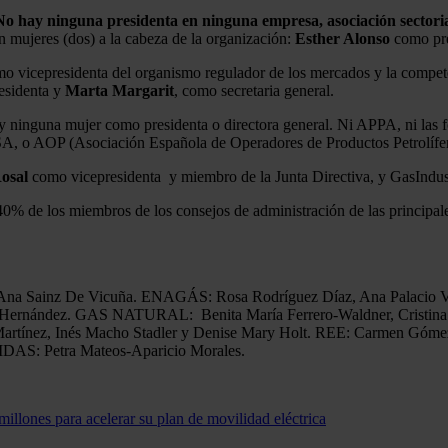
No hay ninguna presidenta en ninguna empresa, asociación sectori
n mujeres (dos) a la cabeza de la organización:
Esther Alonso
como pre
o vicepresidenta del organismo regulador de los mercados y la compete
esidenta y
Marta Margarit
, como secretaria general.
y ninguna mujer como presidenta o directora general. Ni APPA, ni las f
 o AOP (Asociación Española de Operadores de Productos Petrolífero
Rosal
como vicepresidenta y miembro de la Junta Directiva, y GasIndus
 40% de los miembros de los consejos de administración de las principa
Ana Sainz De Vicuña. ENAGÁS: Rosa Rodríguez Díaz, Ana Palacio Va
 Hernández. GAS NATURAL: Benita María Ferrero-Waldner, Cristin
artínez, Inés Macho Stadler y Denise Mary Holt. REE: Carmen Gómez
AS: Petra Mateos-Aparicio Morales.