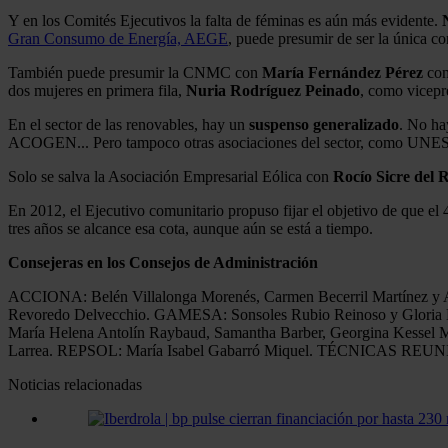
Y en los Comités Ejecutivos la falta de féminas es aún más evidente.
Gran Consumo de Energía, AEGE
, puede presumir de ser la única co
También puede presumir la CNMC con
María Fernández Pérez
com
dos mujeres en primera fila,
Nuria Rodríguez Peinado
, como vicepr
En el sector de las renovables, hay un
suspenso generalizado
. No ha
ACOGEN... Pero tampoco otras asociaciones del sector, como UNESA,
Solo se salva la Asociación Empresarial Eólica con
Rocío Sicre del 
En 2012, el Ejecutivo comunitario propuso fijar el objetivo de que el
tres años se alcance esa cota, aunque aún se está a tiempo.
Consejeras en los Consejos de Administración
ACCIONA: Belén Villalonga Morenés, Carmen Becerril Martínez y 
Revoredo Delvecchio. GAMESA: Sonsoles Rubio Reinoso y Gloria
María Helena Antolín Raybaud, Samantha Barber, Georgina Kessel M
Larrea. REPSOL: María Isabel Gabarró Miquel. TÉCNICAS REUNID
Noticias relacionadas