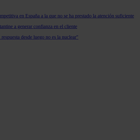
mpetitiva en España a la que no se ha prestado la atención suficiente
antine a generar confianza en el cliente
a respuesta desde luego no es la nuclear"