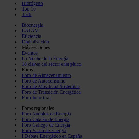
Hidrógeno
Top 10
Tech
Bioenergía
LATAM
Eficiencia
Digitalización
Más secciones
Eventos
La Noche de la Energía
10 claves del sector energético
Foros
Foro de Almacenamiento
Foro de Autoconsumo
Foro de Movilidad Sostenible
Foro de Transición Energética
Foro Industrial
Foros regionales
Foro Andaluz de Energía
Foro Catalán de Energía
Foro Gallego de Energía
Foro Vasco de Energía
I Debate Energético en España