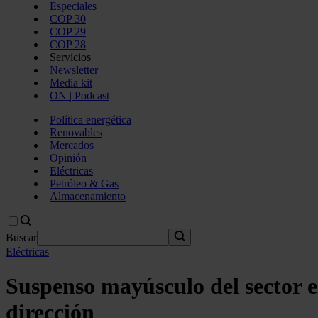
Especiales
COP 30
COP 29
COP 28
Servicios
Newsletter
Media kit
ON | Podcast
Política energética
Renovables
Mercados
Opinión
Eléctricas
Petróleo & Gas
Almacenamiento
Buscar
Eléctricas
Suspenso mayúsculo del sector en
dirección