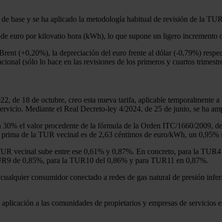
s de base y se ha aplicado la metodología habitual de revisión de la TUR
 de euro por kilovatio hora (kWh), lo que supone un ligero incremento de
 Brent (+0,20%), la depreciación del euro frente al dólar (-0,79%) respec
acional (sólo lo hace en las revisiones de los primeros y cuartos trimestre
022, de 18 de octubre, creo esta nueva tarifa, aplicable temporalmente
 servicio. Mediante el Real Decreto-ley 4/2024, de 25 de junio, se ha am
n 30% el valor procedente de la fórmula de la Orden ITC/1660/2009, de
 prima de la TUR vecinal es de 2,63 céntimos de euro/kWh, un 0,95% sup
 la TUR vecinal sube entre ese 0,61% y 0,87%. En concreto, para la TUR
TUR9 de 0,85%, para la TUR10 del 0,86% y para TUR11 en 0,87%.
cualquier consumidor conectado a redes de gas natural de presión inferi
aplicación a las comunidades de propietarios y empresas de servicios en