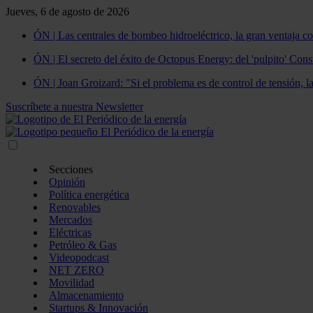
Jueves, 6 de agosto de 2026
ÓN | Las centrales de bombeo hidroeléctrico, la gran ventaja co
ÓN | El secreto del éxito de Octopus Energy: del 'pulpito' Const
ÓN | Joan Groizard: "Si el problema es de control de tensión, l
Suscríbete a nuestra Newsletter
Secciones
Opinión
Política energética
Renovables
Mercados
Eléctricas
Petróleo & Gas
Videopodcast
NET ZERO
Movilidad
Almacenamiento
Startups & Innovación