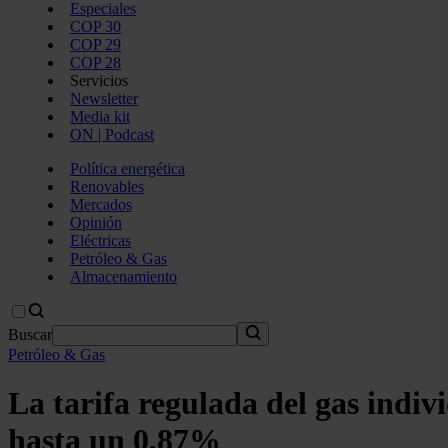
Especiales
COP 30
COP 29
COP 28
Servicios
Newsletter
Media kit
ON | Podcast
Política energética
Renovables
Mercados
Opinión
Eléctricas
Petróleo & Gas
Almacenamiento
Buscar
Petróleo & Gas
La tarifa regulada del gas indiv
hasta un 0,87%