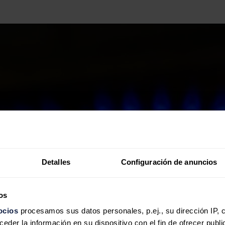
Detalles
Configuración de anuncios
os
ocios
procesamos sus datos personales, p.ej., su dirección IP, 
der la información en su dispositivo con el fin de ofrecer publi