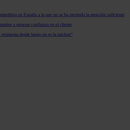
mpetitiva en España a la que no se ha prestado la atención suficiente
antine a generar confianza en el cliente
a respuesta desde luego no es la nuclear"