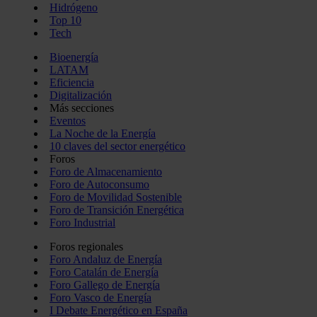
Hidrógeno
Top 10
Tech
Bioenergía
LATAM
Eficiencia
Digitalización
Más secciones
Eventos
La Noche de la Energía
10 claves del sector energético
Foros
Foro de Almacenamiento
Foro de Autoconsumo
Foro de Movilidad Sostenible
Foro de Transición Energética
Foro Industrial
Foros regionales
Foro Andaluz de Energía
Foro Catalán de Energía
Foro Gallego de Energía
Foro Vasco de Energía
I Debate Energético en España