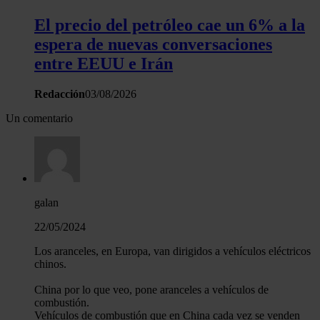
tráfico. Además, compartimos información sobre el uso que 
El precio del petróleo cae un 6% a la
sitio web con nuestros partners de redes sociales, publicida
espera de nuevas conversaciones
análisis web, quienes pueden combinarla con otra informació
entre EEUU e Irán
haya proporcionado o que hayan recopilado a partir del uso 
hecho de sus servicios.
Redacción
03/08/2026
Un comentario
galan
22/05/2024
Los aranceles, en Europa, van dirigidos a vehículos eléctricos
chinos.
China por lo que veo, pone aranceles a vehículos de
combustión.
Vehículos de combustión que en China cada vez se venden