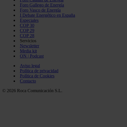
Foro Gallego de Energía
Foro Vasco de Energía
I Debate Energético en España
Especiales
COP 30
COP 29
COP 28
Servicios
Newsletter
Media kit
ON | Podcast
Aviso legal
Política de privacidad
Política de Cookies
Contacto
© 2026 Roca Comunicación S.L.