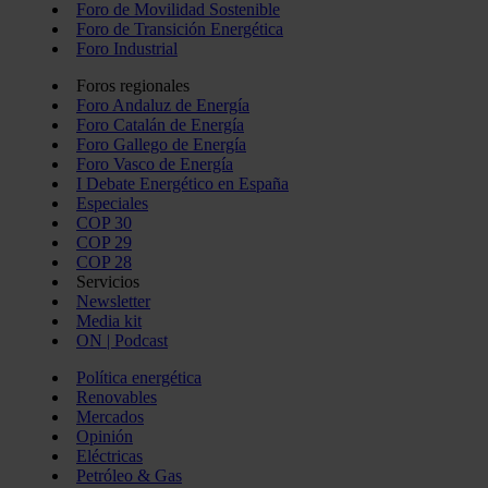
Foro de Movilidad Sostenible
Foro de Transición Energética
Foro Industrial
Foros regionales
Foro Andaluz de Energía
Foro Catalán de Energía
Foro Gallego de Energía
Foro Vasco de Energía
I Debate Energético en España
Especiales
COP 30
COP 29
COP 28
Servicios
Newsletter
Media kit
ON | Podcast
Política energética
Renovables
Mercados
Opinión
Eléctricas
Petróleo & Gas