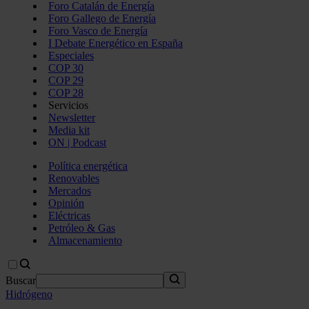
Foro Catalán de Energía
Foro Gallego de Energía
Foro Vasco de Energía
I Debate Energético en España
Especiales
COP 30
COP 29
COP 28
Servicios
Newsletter
Media kit
ON | Podcast
Política energética
Renovables
Mercados
Opinión
Eléctricas
Petróleo & Gas
Almacenamiento
Buscar
Hidrógeno