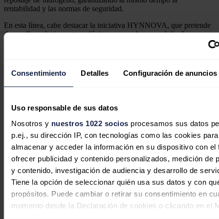
rentabilidad y las normas de seguridad.
En esta línea, cabe destacar la iniciativa HYNNOVA, que pretende
desarrollar soluciones tecnológicas avanzadas para el diseño
modular y la gestión eficiente de plantas de producción de
hidrógeno renovable a gran escala. Liderado por BOSLAN, el
proyecto cuenta con la colaboración de 12 empresas y Tecnalia es el
encargado de ensayar el stack de electrolizador, mejorando la
Consentimiento
Detalles
Configuración de anuncios
competitividad del hidrógeno renovable al reducir su coste nivelado.
El proyecto cuenta con el apoyo del Gobierno Vasco, a través de su
programa Hazitek.
Uso responsable de sus datos
Noticias relacionadas
Nosotros y
nuestros 1022 socios
procesamos sus datos pe
p.ej., su dirección IP, con tecnologías como las cookies para
almacenar y acceder la información en su dispositivo con el 
La UPV y el CSIC logran producir
ofrecer publicidad y contenido personalizados, medición de p
hidrógeno limpio más eficiente con
y contenido, investigación de audiencia y desarrollo de servi
Tiene la opción de seleccionar quién usa sus datos y con qu
energía de microondas
propósitos. Puede cambiar o retirar su consentimiento en cu
momento desde la Declaración de cookies o clicando en el 
Redacción
30/07/2026
consentimiento.