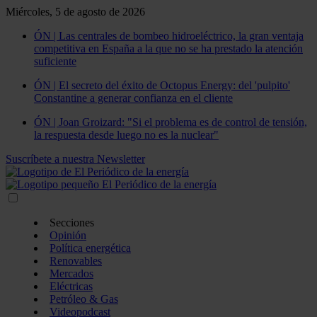
Miércoles, 5 de agosto de 2026
ÓN | Las centrales de bombeo hidroeléctrico, la gran ventaja
competitiva en España a la que no se ha prestado la atención
suficiente
ÓN | El secreto del éxito de Octopus Energy: del 'pulpito'
Constantine a generar confianza en el cliente
ÓN | Joan Groizard: "Si el problema es de control de tensión,
la respuesta desde luego no es la nuclear"
Suscríbete a nuestra Newsletter
Secciones
Opinión
Política energética
Renovables
Mercados
Eléctricas
Petróleo & Gas
Videopodcast