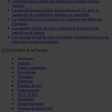
Vattenfall gana la licitación danesa para parques eólicos
marinos
La energía nuclear acelera impulsada por la IA, pero el
suministro de combustible amenaza su expansión
La sensibilidad al precio marca el consumo energético en
Alemania
Los paneles solares de silicio abaratan la generación de
energía en el espacio
Los spreads récord de julio en España y Portugal refuerzan la
señal para el almacenamiento
Secciones
Opinión
Política energética
Renovables
Mercados
Eléctricas
Petróleo & Gas
Videopodcast
NET ZERO
Movilidad
Almacenamiento
Startups & Innovación