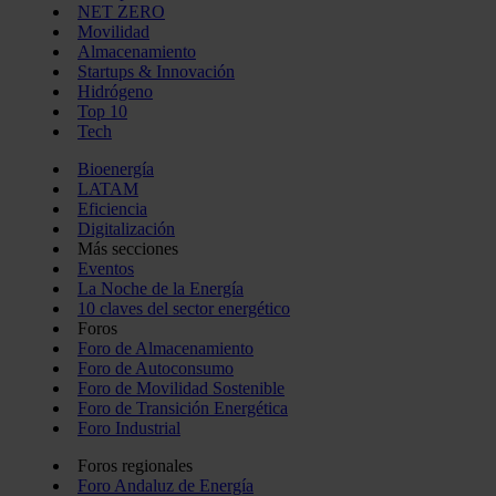
NET ZERO
Movilidad
Almacenamiento
Startups & Innovación
Hidrógeno
Top 10
Tech
Bioenergía
LATAM
Eficiencia
Digitalización
Más secciones
Eventos
La Noche de la Energía
10 claves del sector energético
Foros
Foro de Almacenamiento
Foro de Autoconsumo
Foro de Movilidad Sostenible
Foro de Transición Energética
Foro Industrial
Foros regionales
Foro Andaluz de Energía