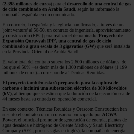
(
2.398 millones de euros
) para el
desarrollo de una central de gas
de ciclo combinado en Arabia Saudí
, según ha informado la
compañía española en un comunicado.
En concreto, la española y la egipcia han firmado, a través de una
'joint venture' al 50-50, un contrato de ingeniería, aprovisionamiento
y construcción (EPC) para realizar el denominado
'Proyecto de
Expansión Qurayyah IPP', una central de gas de ciclo
combinado a gran escala de 3 gigavatios (GW)
que será instalada
en la Provincia Oriental de Arabia Saudí.
El valor total del contrato supera los 2.600 millones de dólares, de
los que el 50% --es decir, más de 1.300 millones de dólares (1.199
millones de euros)-- corresponde a Técnicas Reunidas.
El proyecto también estará preparado para la captura de
carbono e incluirá una subestación eléctrica de 380 kilovoltios
(kV)
, al tiempo que se estima que la duración de la ejecución sea de
44 meses hasta su entrada en operación comercial.
En este contexto, Técnicas Reunidas y Orascom Construction han
suscrito el contrato con un consorcio participado por
ACWA
Power
, el principal promotor de generación de energía, plantas de
agua desalada e hidrógeno de Oriente Medio, y Saudi Electricity
Company (SEC, por sus siglas en inglés), la compañía de energía