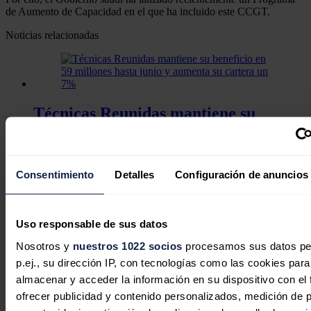
de Aumento de Capacidad en el que ha incluido este CCGT.
Noticias relacionadas
Técnicas Reunidas mantiene su
beneficio en 59 millones hasta junio y
aumenta su cartera un 7%
Consentimiento
Detalles
Configuración de anuncios
Redacción
30/07/2026
Uso responsable de sus datos
Nosotros y
nuestros 1022 socios
procesamos sus datos pe
El ciclo combinado que Técnicas
p.ej., su dirección IP, con tecnologías como las cookies para
Reunidas construirá en Canadá por
almacenar y acceder la información en su dispositivo con el 
570 millones suministrará energía a
ofrecer publicidad y contenido personalizados, medición de p