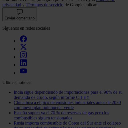
privacidad
y
Términos de servicio
de Google aplican.
Enviar comentario
Síguenos en redes sociales
Últimas noticias
India sigue dependiendo de importaciones para el 90% de su
demanda de crudo, según informe CII-EY
China busca el pico de emisiones industriales antes de 2030
con nuevo plan quinquenal verde
España supera ya el 70 % de reservas de gas pero los
combustibles siguen tensionados
Rusia importa combustible de Corea del Sur ante el colapso