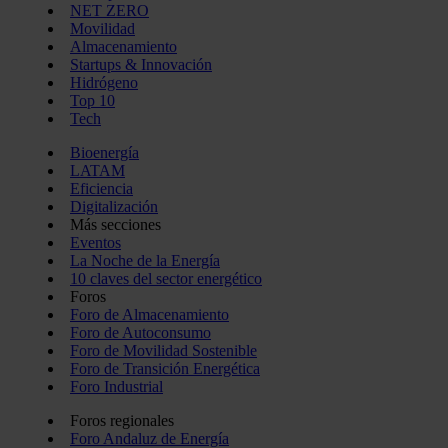
NET ZERO
Movilidad
Almacenamiento
Startups & Innovación
Hidrógeno
Top 10
Tech
Bioenergía
LATAM
Eficiencia
Digitalización
Más secciones
Eventos
La Noche de la Energía
10 claves del sector energético
Foros
Foro de Almacenamiento
Foro de Autoconsumo
Foro de Movilidad Sostenible
Foro de Transición Energética
Foro Industrial
Foros regionales
Foro Andaluz de Energía