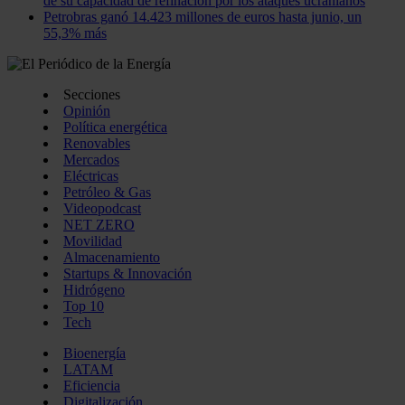
de su capacidad de refinación por los ataques ucranianos
Petrobras ganó 14.423 millones de euros hasta junio, un
55,3% más
Secciones
Opinión
Política energética
Renovables
Mercados
Eléctricas
Petróleo & Gas
Videopodcast
NET ZERO
Movilidad
Almacenamiento
Startups & Innovación
Hidrógeno
Top 10
Tech
Bioenergía
LATAM
Eficiencia
Digitalización