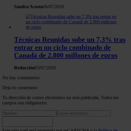
sitio web con nuestros partners de redes sociales, publicida
Sandra Acosta
06/07/2026
análisis web, quienes pueden combinarla con otra informació
haya proporcionado o que hayan recopilado a partir del uso 
hecho de sus servicios.
Técnicas Reunidas sube un 7,3% tras
entrar en un ciclo combinado de
Canadá de 2.800 millones de euros
Redacción
03/07/2026
No hay comentarios
Deja tu comentario
Tu dirección de correo electrónico no será publicada. Todos los
campos son obligatorios
Este sitio web está protegido por reCAPTCHA y la
Política de