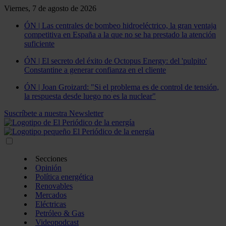
Viernes, 7 de agosto de 2026
ÓN | Las centrales de bombeo hidroeléctrico, la gran ventaja
competitiva en España a la que no se ha prestado la atención
suficiente
ÓN | El secreto del éxito de Octopus Energy: del 'pulpito'
Constantine a generar confianza en el cliente
ÓN | Joan Groizard: "Si el problema es de control de tensión,
la respuesta desde luego no es la nuclear"
Suscríbete a nuestra Newsletter
Secciones
Opinión
Política energética
Renovables
Mercados
Eléctricas
Petróleo & Gas
Videopodcast