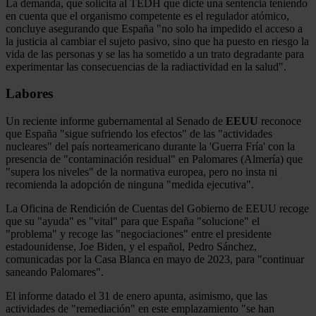
La demanda, que solicita al TEDH que dicte una sentencia teniendo
en cuenta que el organismo competente es el regulador atómico,
concluye asegurando que España "no solo ha impedido el acceso a
la justicia al cambiar el sujeto pasivo, sino que ha puesto en riesgo la
vida de las personas y se las ha sometido a un trato degradante para
experimentar las consecuencias de la radiactividad en la salud".
Labores
Un reciente informe gubernamental al Senado de
EEUU
reconoce
que España "sigue sufriendo los efectos" de las "actividades
nucleares" del país norteamericano durante la 'Guerra Fría' con la
presencia de "contaminación residual" en Palomares (Almería) que
"supera los niveles" de la normativa europea, pero no insta ni
recomienda la adopción de ninguna "medida ejecutiva".
La Oficina de Rendición de Cuentas del Gobierno de EEUU recoge
que su "ayuda" es "vital" para que España "solucione" el
"problema" y recoge las "negociaciones" entre el presidente
estadounidense, Joe Biden, y el español, Pedro Sánchez,
comunicadas por la Casa Blanca en mayo de 2023, para "continuar
saneando Palomares".
El informe datado el 31 de enero apunta, asimismo, que las
actividades de "remediación" en este emplazamiento "se han