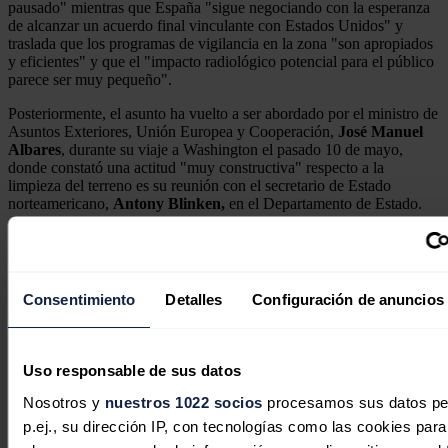
pausado" mientras que España "sigue negociando con la esperanza
de alcanzar un acuerdo final vinculante con Estados Unidos" y
traslada que los programas de vigilancia en la zona "son apropiados
y eficientes" y que el "impacto radiológico potencial para el público
parece ser muy pequeño".
Posteriormente, el asunto ha vuelto a ser abordado por el ministro de
Asuntos Exteriores, Unión Europea y Cooperación,
José Manuel
Albares
, durante su viaje a Washington el pasado 10 de mayo,
donde constató una actitud "muy constructiva" respecto a la
limpieza del terreno es su reunión con el secretario de Estado
norteamericano,
Antony Blinken,
en el Departamento de Estado.
Consentimiento
Detalles
Configuración de anuncios
Uso responsable de sus datos
Nosotros y
nuestros 1022 socios
procesamos sus datos pe
p.ej., su dirección IP, con tecnologías como las cookies para