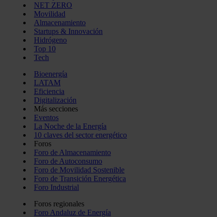
NET ZERO
Movilidad
Almacenamiento
Startups & Innovación
Hidrógeno
Top 10
Tech
Bioenergía
LATAM
Eficiencia
Digitalización
Más secciones
Eventos
La Noche de la Energía
10 claves del sector energético
Foros
Foro de Almacenamiento
Foro de Autoconsumo
Foro de Movilidad Sostenible
Foro de Transición Energética
Foro Industrial
Foros regionales
Foro Andaluz de Energía