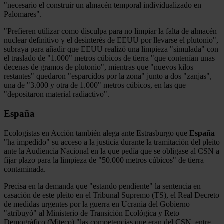
"necesario el construir un almacén temporal individualizado en
Palomares".
"Prefieren utilizar como disculpa para no limpiar la falta de almacén
nuclear definitivo y el desinterés de EEUU por llevarse el plutonio",
subraya para añadir que EEUU realizó una limpieza "simulada" con
el traslado de "1.000" metros cúbicos de tierra "que contenían unas
decenas de gramos de plutonio", mientras que "nuevos kilos
restantes" quedaron "esparcidos por la zona" junto a dos "zanjas",
una de "3.000 y otra de 1.000" metros cúbicos, en las que
"depositaron material radiactivo".
España
Ecologistas en Acción también alega ante Estrasburgo que
España
"ha impedido" su acceso a la justicia durante la tramitación del pleito
ante la Audiencia Nacional en la que pedía que se obligase al CSN a
fijar plazo para la limpieza de "50.000 metros cúbicos" de tierra
contaminada.
Precisa en la demanda que "estando pendiente" la sentencia en
casación de este pleito en el Tribunal Supremo (TS), el Real Decreto
de medidas urgentes por la guerra en Ucrania del Gobierno
"atribuyó" al Ministerio de Transición Ecológica y Reto
Demográfico (Miteco) "las competencias que eran del CSN, entre