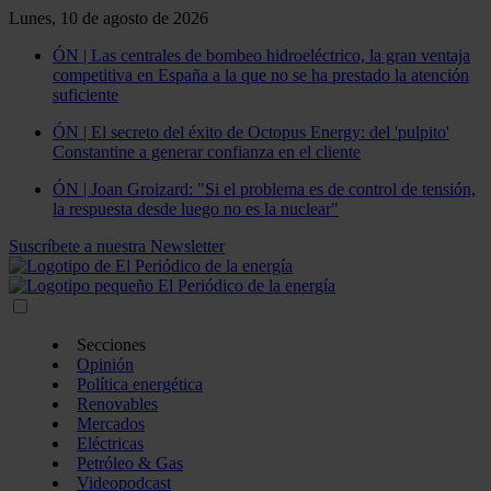
Lunes, 10 de agosto de 2026
ÓN | Las centrales de bombeo hidroeléctrico, la gran ventaja
competitiva en España a la que no se ha prestado la atención
suficiente
ÓN | El secreto del éxito de Octopus Energy: del 'pulpito'
Constantine a generar confianza en el cliente
ÓN | Joan Groizard: "Si el problema es de control de tensión,
la respuesta desde luego no es la nuclear"
Suscríbete a nuestra Newsletter
Secciones
Opinión
Política energética
Renovables
Mercados
Eléctricas
Petróleo & Gas
Videopodcast