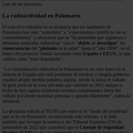
caso de ser necesario.
La radioactividad en Palomares
El colectivo señalaba en su denuncia que los habitantes de
Palomares han sido "sometidos" a "experimentos científicos sin su
consentimiento" y afirmaban que se "ha permitido que ingirieran e
inhalasen partículas radiactivas" con el "
objeto
de
investigar
" las
consecuencias
del "
plutonio
en la salud" hasta el "año 2009", en el
marco del proyecto 'Indalo' acordado entre
España y EEUU,
lo que
califica como "trato degradante".
"La contaminación radiactiva en Palomares es un caso único en la
historia de España aún está pendiente de resolver y ningún gobierno
español adoptó medida paliativa alguna, siendo la única el vallado
de gran parte de la zona afectada que culminó en 2011 aunque a
fecha de hoy siguen existiendo terrenos contaminados fuera del
vallado por donde transitan personas y ganado libremente", indica la
denuncia.
La demanda solicita al TEDH que entre en el "fondo del problema"
que se da en Palomares, reconociendo este extremo, y le pide
también que revoque la sentencia del Tribunal Supremo (TS) de
noviembre de 2022 que consideró que el
Consejo de Seguridad
Nuclear (CSN)
no era el competente para ejecutar la limpieza de la