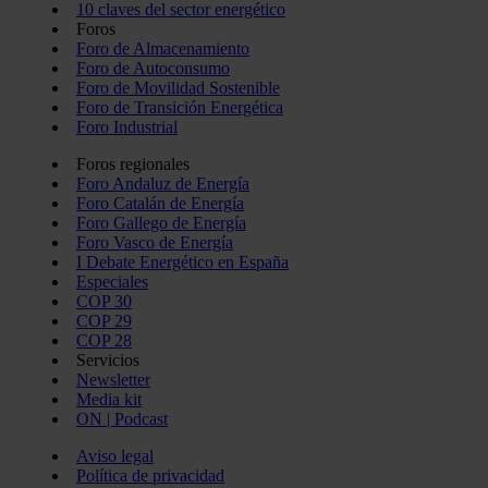
10 claves del sector energético
Foros
Foro de Almacenamiento
Foro de Autoconsumo
Foro de Movilidad Sostenible
Foro de Transición Energética
Foro Industrial
Foros regionales
Foro Andaluz de Energía
Foro Catalán de Energía
Foro Gallego de Energía
Foro Vasco de Energía
I Debate Energético en España
Especiales
COP 30
COP 29
COP 28
Servicios
Newsletter
Media kit
ON | Podcast
Aviso legal
Política de privacidad