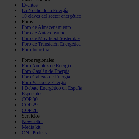
Eventos
La Noche de la Energía
10 claves del sector energético
Foros
Foro de Almacenamiento
Foro de Autoconsumo
Foro de Movilidad Sostenible
Foro de Transición Energética
Foro Industrial
Foros regionales
Foro Andaluz de Energía
Foro Catalán de Energía
Foro Gallego de Energía
Foro Vasco de Energía
I Debate Energético en España
Especiales
COP 30
COP 29
COP 28
Servicios
Newsletter
Media kit
ON | Podcast