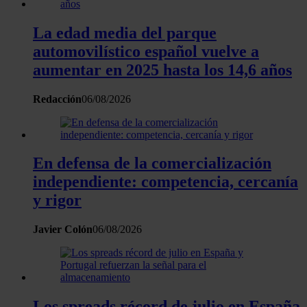
datos personales y establezca sus preferencias en la
La edad media del parque
sección de datos
. Puede cambiar o retirar su
automovilístico español vuelve a
consentimiento en cualquier momento en la Declaración
de cookies.
aumentar en 2025 hasta los 14,6 años
Las cookies de este sitio web se usan para personalizar
Redacción
06/08/2026
el contenido y los anuncios, ofrecer funciones de redes
sociales y analizar el tráfico. Además, compartimos
información sobre el uso que haga del sitio web con
En defensa de la comercialización
nuestros partners de redes sociales, publicidad y análisis
independiente: competencia, cercanía
web, quienes pueden combinarla con otra información
que les haya proporcionado o que hayan recopilado a
y rigor
partir del uso que haya hecho de sus servicios.
Javier Colón
06/08/2026
Los spreads récord de julio en España