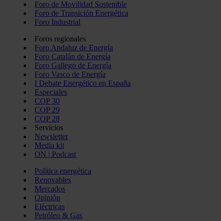
Foro de Movilidad Sostenible
Foro de Transición Energética
Foro Industrial
Foros regionales
Foro Andaluz de Energía
Foro Catalán de Energía
Foro Gallego de Energía
Foro Vasco de Energía
I Debate Energético en España
Especiales
COP 30
COP 29
COP 28
Servicios
Newsletter
Media kit
ON | Podcast
Política energética
Renovables
Mercados
Opinión
Eléctricas
Petróleo & Gas