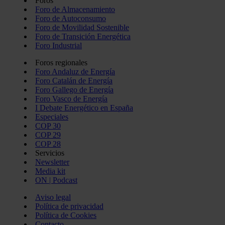
Foros
Foro de Almacenamiento
Foro de Autoconsumo
Foro de Movilidad Sostenible
Foro de Transición Energética
Foro Industrial
Foros regionales
Foro Andaluz de Energía
Foro Catalán de Energía
Foro Gallego de Energía
Foro Vasco de Energía
I Debate Energético en España
Especiales
COP 30
COP 29
COP 28
Servicios
Newsletter
Media kit
ON | Podcast
Aviso legal
Política de privacidad
Política de Cookies
Contacto