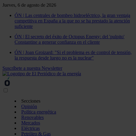
Jueves, 6 de agosto de 2026
ÓN | Las centrales de bombeo hidroeléctrico, la gran ventaja
competitiva en España a la que no se ha prestado la atención
suficiente
ÓN | El secreto del éxito de Octopus Energy: del 'pulpito'
Constantine a generar confianza en el cliente
ÓN | Joan Groizard: "Si el problema es de control de tensión,
la respuesta desde luego no es la nuclear"
Suscríbete a nuestra Newsletter
Secciones
Opinión
Política energética
Renovables
Mercados
Eléctricas
Petróleo & Gas