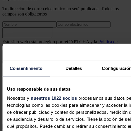
Tu dirección de correo electrónico no será publicada. Todos los
campos son obligatorios
Este sitio web está protegido por reCAPTCHA y la
Política de
privacidad
y
Términos de servicio
de Google aplican.
Enviar comentario
Consentimiento
Detalles
Configuración
Síguenos en redes sociales
Uso responsable de sus datos
Nosotros y
nuestros 1022 socios
procesamos sus datos pers
tecnologías como las cookies para almacenar y acceder la in
de ofrecer publicidad y contenido personalizados, medición d
de audiencia y desarrollo de servicios. Tiene la opción de s
qué propósitos. Puede cambiar o retirar su consentimiento 