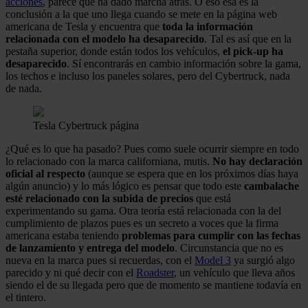
acciones
, parece que ha dado marcha atrás. O eso esa es la
conclusión a la que uno llega cuando se mete en la página web
americana de Tesla y encuentra que
toda la información
relacionada con el modelo ha desaparecido
. Tal es así que en la
pestaña superior, donde están todos los vehículos,
el pick-up ha
desaparecido
. Sí encontrarás en cambio información sobre la gama,
los techos e incluso los paneles solares, pero del Cybertruck, nada
de nada.
Tesla Cybertruck página
¿Qué es lo que ha pasado? Pues como suele ocurrir siempre en todo
lo relacionado con la marca californiana, mutis.
No hay declaración
oficial al respecto
(aunque se espera que en los próximos días haya
algún anuncio) y lo más lógico es pensar que todo este
cambalache
esté relacionado con la subida de precios
que está
experimentando su gama. Otra teoría está relacionada con la del
cumplimiento de plazos pues es un secreto a voces que la firma
americana estaba teniendo
problemas para cumplir con las fechas
de lanzamiento y entrega del modelo
. Circunstancia que no es
nueva en la marca pues si recuerdas, con el
Model 3
ya surgió algo
parecido y ni qué decir con el
Roadster
, un vehículo que lleva años
siendo el de su llegada pero que de momento se mantiene todavía en
el tintero.