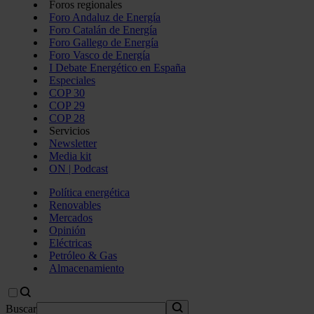
Foros regionales
Foro Andaluz de Energía
Foro Catalán de Energía
Foro Gallego de Energía
Foro Vasco de Energía
I Debate Energético en España
Especiales
COP 30
COP 29
COP 28
Servicios
Newsletter
Media kit
ON | Podcast
Política energética
Renovables
Mercados
Opinión
Eléctricas
Petróleo & Gas
Almacenamiento
Buscar