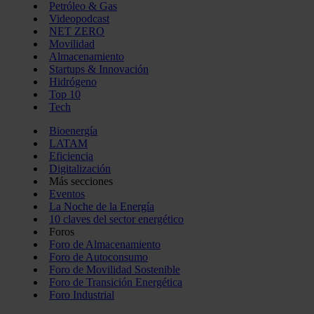
Petróleo & Gas
Videopodcast
NET ZERO
Movilidad
Almacenamiento
Startups & Innovación
Hidrógeno
Top 10
Tech
Bioenergía
LATAM
Eficiencia
Digitalización
Más secciones
Eventos
La Noche de la Energía
10 claves del sector energético
Foros
Foro de Almacenamiento
Foro de Autoconsumo
Foro de Movilidad Sostenible
Foro de Transición Energética
Foro Industrial