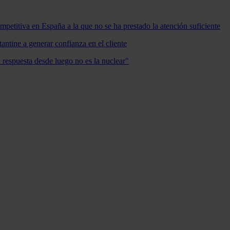
mpetitiva en España a la que no se ha prestado la atención suficiente
antine a generar confianza en el cliente
a respuesta desde luego no es la nuclear"