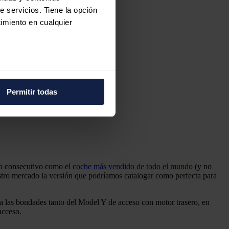
e servicios. Tiene la opción
imiento en cualquier
e varios metros
icas (huellas digitales)
Permitir todas
eferencias en la
sección de
e cookies.
 funciones de redes sociales
con nuestros partners de
ue les haya proporcionado o
ño consecutivo como el
coche más vendido de todo el mundo
(y no
estro mercado la versión que podríamos catalogar como perfecta para
a las bondades tanto del Model Y de acceso con motor trasero, en
acceso.