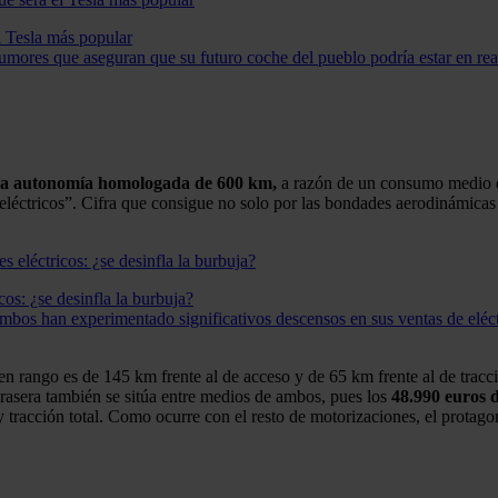
el Tesla más popular
umores que aseguran que su futuro coche del pueblo podría estar en rea
a autonomía homologada de 600 km,
a razón de un consumo medio d
eléctricos”. Cifra que consigue no solo por las bondades aerodinámicas
cos: ¿se desinfla la burbuja?
os han experimentado significativos descensos en sus ventas de eléctri
rango es de 145 km frente al de acceso y de 65 km frente al de tracci
asera también se sitúa entre medios de ambos, pues los
48.990 euros d
cción total. Como ocurre con el resto de motorizaciones, el protagonis