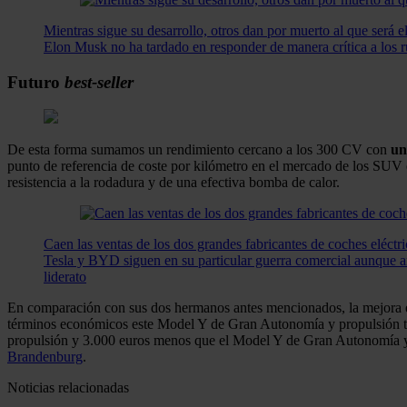
Mientras sigue su desarrollo, otros dan por muerto al que será 
Elon Musk no ha tardado en responder de manera crítica a los r
Futuro
best-seller
De esta forma sumamos un rendimiento cercano a los 300 CV con
un
punto de referencia de coste por kilómetro en el mercado de los SUV 
resistencia a la rodadura y de una efectiva bomba de calor.
Caen las ventas de los dos grandes fabricantes de coches eléctri
Tesla y BYD siguen en su particular guerra comercial aunque amb
liderato
En comparación con sus dos hermanos antes mencionados, la mejora en 
términos económicos este Model Y de Gran Autonomía y propulsión tr
propulsión y 3.000 euros menos que el Model Y de Gran Autonomía y tra
Brandenburg
.
Noticias relacionadas