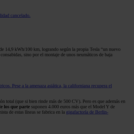
lidad cancelado.
e 14,9 kWh/100 km, logrando según la propia Tesla “un nuevo
 consabidas, sino por el montaje de unos neumáticos de baja
cos. Pese a la amenaza asiática, la californiana recupera el
ón total (que si bien rinde más de 500 CV). Pero es que además en
e los que parte
suponen 4.000 euros más que el Model Y de
ta de estas líneas se fabrica en la
gigafactoría de Berlin-