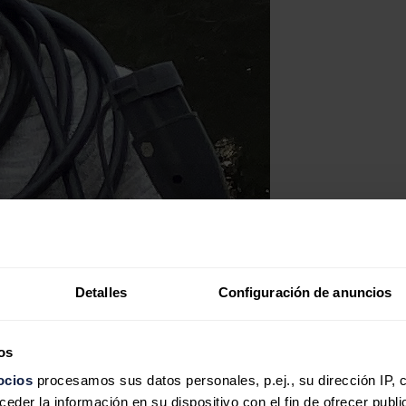
Detalles
Configuración de anuncios
os
ocios
procesamos sus datos personales, p.ej., su dirección IP, 
der la información en su dispositivo con el fin de ofrecer publi