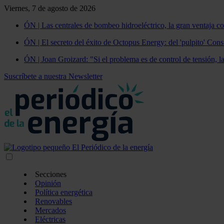
Viernes, 7 de agosto de 2026
ÓN | Las centrales de bombeo hidroeléctrico, la gran ventaja co
ÓN | El secreto del éxito de Octopus Energy: del 'pulpito' Const
ÓN | Joan Groizard: "Si el problema es de control de tensión, l
Suscríbete a nuestra Newsletter
Secciones
Opinión
Política energética
Renovables
Mercados
Eléctricas