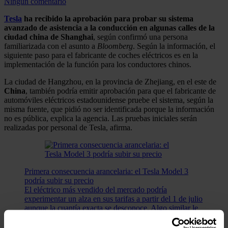
Ningún comentario
Tesla
ha recibido la aprobación para probar su sistema
avanzado de asistencia a la conducción en algunas calles de la
ciudad china de Shanghai
, según confirmó una persona
familiarizada con el asunto a
Bloomberg
. Según la información, el
siguiente paso para el fabricante de coches eléctricos es en la
implementación de la función para los conductores chinos.
La ciudad de Hangzhou, en la provincia de Zhejiang, en el este de
China
, también podría emitir aprobación para que el fabricante de
automóviles eléctricos estadounidense pruebe el sistema, según la
misma fuente, que pidió no ser identificada porque la información
no es pública, explica la agencia. Las pruebas iniciales serán
realizadas por personal de Tesla, afirma.
Primera consecuencia arancelaria: el Tesla Model 3
podría subir su precio
El eléctrico más vendido del mercado podría
experimentar un alza en sus tarifas a partir del 1 de julio
aunque la cuantía exacta se desconoce. Algo similar le
ocurrirá a MG, quien se opone claramente a dicha
medida.