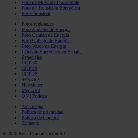
Foro de Movilidad Sostenible
Foro de Transición Energética
Foro Industrial
Foros regionales
Foro Andaluz de Energía
Foro Catalán de Energía
Foro Gallego de Energía
Foro Vasco de Energía
I Debate Energético en España
Especiales
COP 30
COP 29
COP 28
Servicios
Newsletter
Media kit
ON | Podcast
Aviso legal
Política de privacidad
Política de Cookies
Contacto
© 2026 Roca Comunicación S.L.