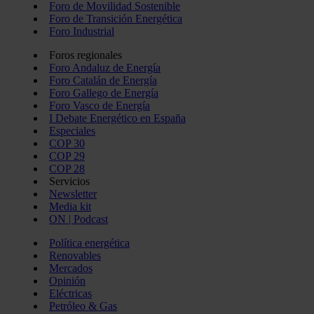
Foro de Movilidad Sostenible
Foro de Transición Energética
Foro Industrial
Foros regionales
Foro Andaluz de Energía
Foro Catalán de Energía
Foro Gallego de Energía
Foro Vasco de Energía
I Debate Energético en España
Especiales
COP 30
COP 29
COP 28
Servicios
Newsletter
Media kit
ON | Podcast
Política energética
Renovables
Mercados
Opinión
Eléctricas
Petróleo & Gas