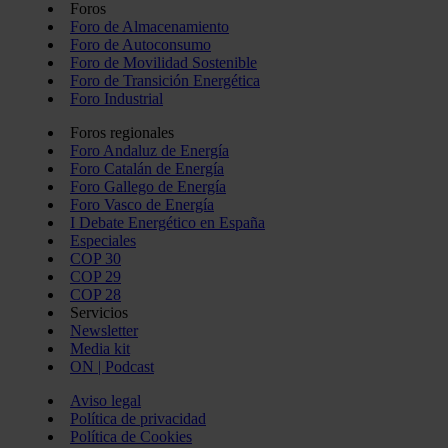
Foros
Foro de Almacenamiento
Foro de Autoconsumo
Foro de Movilidad Sostenible
Foro de Transición Energética
Foro Industrial
Foros regionales
Foro Andaluz de Energía
Foro Catalán de Energía
Foro Gallego de Energía
Foro Vasco de Energía
I Debate Energético en España
Especiales
COP 30
COP 29
COP 28
Servicios
Newsletter
Media kit
ON | Podcast
Aviso legal
Política de privacidad
Política de Cookies