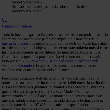
Se acabaron las rebajas: Tesla sube el precio de los
Model S y Model X
Ningún comentario
Todo lo bueno llega a su fin y en el caso de Tesla no podía ocurrir lo
contrario, por mucho que pareciese imposible. Hablamos de la
guerra de precios
que inició la propia firma de Elon Musk hace algo
más de un mes con el objetivo de
incrementar todavía más si cabe
las matriculaciones en los diferentes mercados
donde es líder.
Circunstancia que en la práctica se ha visto que no era necesaria del
todo pues en
2022 el Model Y se colocó como el eléctrico más
vendido del mundo
y lo que es más reseñable, como el tercer
vehículo más demandado de todo el planeta.
Pero como decíamos, todo tiene un final y en este caso la firma
norteamericana acaba de
incrementar en 1.000 euros la tarifa de
sus dos coches más grandes: el Model S y el Model X
, mientras
que en el caso de su best-seller SUV, el Model Y solo se ha
incrementado en 250 dólares. De momento no hay constancia de
que esta subida afecte a nuestro mercado donde la berlina de gran
tamaño parte de los 107.490 euros mientras que el todocamino de
gran tamaño hace lo propio en 116.400 euros euros y el compacto