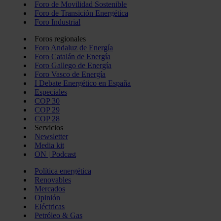
Foro de Movilidad Sostenible
Foro de Transición Energética
Foro Industrial
Foros regionales
Foro Andaluz de Energía
Foro Catalán de Energía
Foro Gallego de Energía
Foro Vasco de Energía
I Debate Energético en España
Especiales
COP 30
COP 29
COP 28
Servicios
Newsletter
Media kit
ON | Podcast
Política energética
Renovables
Mercados
Opinión
Eléctricas
Petróleo & Gas