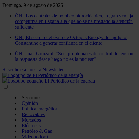
Domingo, 9 de agosto de 2026
ÓN | Las centrales de bombeo hidroeléctrico, la gran ventaja
competitiva en España a la que no se ha prestado la atención
suficiente
ÓN | El secreto del éxito de Octopus Energy: del 'pulpito'
Constantine a generar confianza en el cliente
ÓN | Joan Groizard: "Si el problema es de control de tensión,
la respuesta desde luego no es la nuclear"
Suscríbete a nuestra Newsletter
Secciones
Opinión
Política energética
Renovables
Mercados
Eléctricas
Petróleo & Gas
Videopodcast