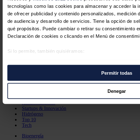
tecnologías como las cookies para almacenar y acceder la in
de ofrecer publicidad y contenido personalizados, medición d
de audiencia y desarrollo de servicios. Tiene la opción de s
qué propósitos. Puede cambiar o retirar su consentimiento 
Declaración de cookies o clicando en el Menú de consentimi
Secciones
Si lo permite, también quisiéramos:
Opinión
Política energética
Recopilar información sobre su ubicación geográfica 
Renovables
varios metros
Mercados
Permitir todas
Eléctricas
Identificar su dispositivo analizándolo activamente p
Petróleo & Gas
(huellas digitales)
Videopodcast
Obtenga más información sobre cómo se procesan sus datos
Denegar
NET ZERO
Movilidad
preferencias en la
sección de datos
. Puede cambiar o retira
Almacenamiento
momento en la Declaración de cookies.
Startups & Innovación
Hidrógeno
Top 10
Las cookies de este sitio web se usan para personalizar el c
Tech
funciones de redes sociales y analizar el tráfico. Además, 
Bioenergía
que haga del sitio web con nuestros partners de redes social