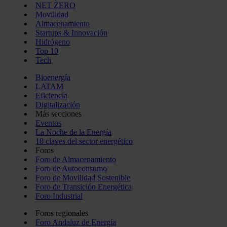
NET ZERO
Movilidad
Almacenamiento
Startups & Innovación
Hidrógeno
Top 10
Tech
Bioenergía
LATAM
Eficiencia
Digitalización
Más secciones
Eventos
La Noche de la Energía
10 claves del sector energético
Foros
Foro de Almacenamiento
Foro de Autoconsumo
Foro de Movilidad Sostenible
Foro de Transición Energética
Foro Industrial
Foros regionales
Foro Andaluz de Energía