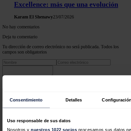
Excellence: más que una evolución
Karam El Shenawy
23/07/2026
No hay comentarios
Deja tu comentario
Tu dirección de correo electrónico no será publicada. Todos los
campos son obligatorios
Este sitio web está protegido por reCAPTCHA y la
Política de
privacidad
y
Términos de servicio
de Google aplican.
Enviar comentario
Consentimiento
Detalles
Configuración
Síguenos en redes sociales
Uso responsable de sus datos
Nosotros y
nuestros 1022 socios
procesamos sus datos pers