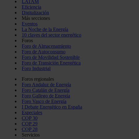
LATAM
pueden combinarla con otra información que les haya proporc
Eficiencia
del uso que haya hecho de sus servicios.
Digitalización
Más secciones
Eventos
La Noche de la Energía
10 claves del sector energético
Foros
Foro de Almacenamiento
Foro de Autoconsumo
Foro de Movilidad Sostenible
Foro de Transición Energética
Foro Industrial
Foros regionales
Foro Andaluz de Energía
Foro Catalán de Energía
Foro Gallego de Energía
Foro Vasco de Energía
I Debate Energético en España
Especiales
COP 30
COP 29
COP 28
Servicios