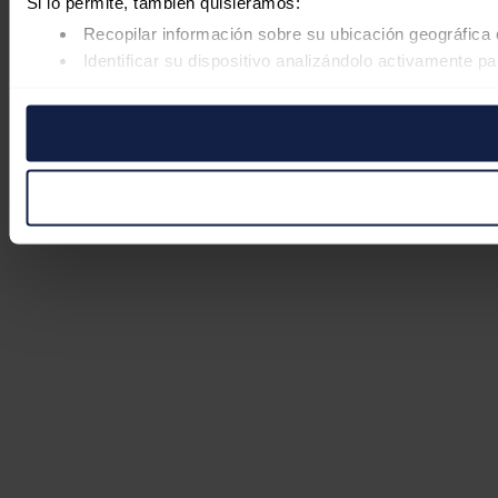
Si lo permite, también quisiéramos:
Recopilar información sobre su ubicación geográfica 
Identificar su dispositivo analizándolo activamente pa
Obtenga más información sobre cómo se procesan sus datos
retirar su consentimiento en cualquier momento en la Declar
Las cookies de este sitio web se usan para personalizar el co
Además, compartimos información sobre el uso que haga del s
pueden combinarla con otra información que les haya proporc