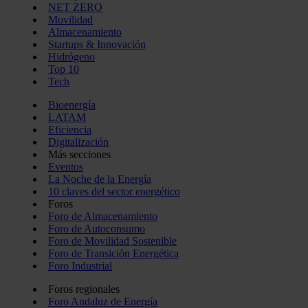
NET ZERO
Movilidad
Almacenamiento
Startups & Innovación
Hidrógeno
Top 10
Tech
Bioenergía
LATAM
Eficiencia
Digitalización
Más secciones
Eventos
La Noche de la Energía
10 claves del sector energético
Foros
Foro de Almacenamiento
Foro de Autoconsumo
Foro de Movilidad Sostenible
Foro de Transición Energética
Foro Industrial
Foros regionales
Foro Andaluz de Energía