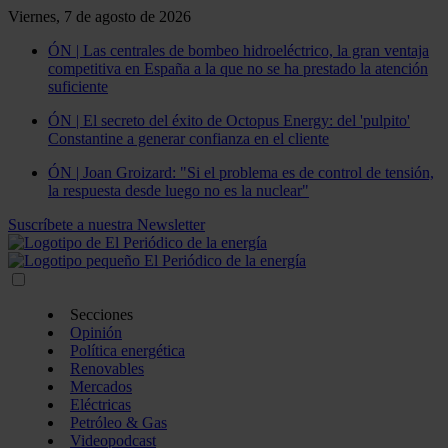
Viernes, 7 de agosto de 2026
ÓN | Las centrales de bombeo hidroeléctrico, la gran ventaja
competitiva en España a la que no se ha prestado la atención
suficiente
ÓN | El secreto del éxito de Octopus Energy: del 'pulpito'
Constantine a generar confianza en el cliente
ÓN | Joan Groizard: "Si el problema es de control de tensión,
la respuesta desde luego no es la nuclear"
Suscríbete a nuestra Newsletter
Secciones
Opinión
Política energética
Renovables
Mercados
Eléctricas
Petróleo & Gas
Videopodcast