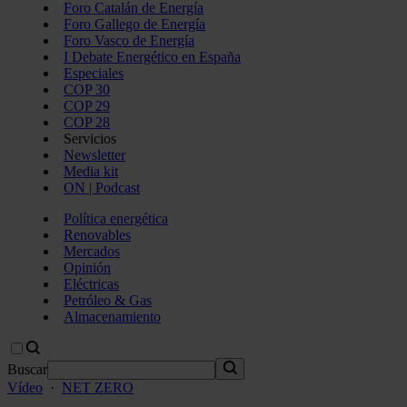
Foro Catalán de Energía
Foro Gallego de Energía
Foro Vasco de Energía
I Debate Energético en España
Especiales
COP 30
COP 29
COP 28
Servicios
Newsletter
Media kit
ON | Podcast
Política energética
Renovables
Mercados
Opinión
Eléctricas
Petróleo & Gas
Almacenamiento
Buscar
Vídeo
·
NET ZERO