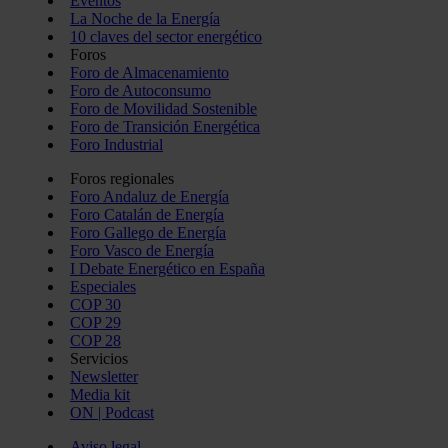
Eventos
La Noche de la Energía
10 claves del sector energético
Foros
Foro de Almacenamiento
Foro de Autoconsumo
Foro de Movilidad Sostenible
Foro de Transición Energética
Foro Industrial
Foros regionales
Foro Andaluz de Energía
Foro Catalán de Energía
Foro Gallego de Energía
Foro Vasco de Energía
I Debate Energético en España
Especiales
COP 30
COP 29
COP 28
Servicios
Newsletter
Media kit
ON | Podcast
Aviso legal