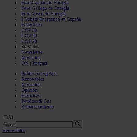
Foro Catalán de Energía
Foro Gallego de Energía
Foro Vasco de Energía
I Debate Energético en España
Especiales
COP 30
COP 29
COP 28
Servicios
Newsletter
Media kit
ON | Podcast
Política energética
Renovables
Mercados
Opinión
Eléctricas
Petróleo & Gas
Almacenamiento
Buscar
Renovables