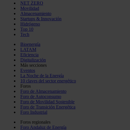
NET ZERO
Movilidad
Almacenamiento
Startups & Innovación
Hidrógeno
Top 10
Tech
Bioenergía
LATAM
Eficiencia
Digitalización
Más secciones
Eventos
La Noche de la Energía
10 claves del sector energético
Foros
Foro de Almacenamiento
Foro de Autoconsumo
Foro de Movilidad Sostenible
Foro de Transición Energética
Foro Industrial
Foros regionales
Foro Andaluz de Energía