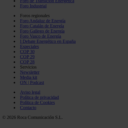
Foro de Transición Energética
Foro Industrial
Foros regionales
Foro Andaluz de Energía
Foro Catalán de Energía
Foro Gallego de Energía
Foro Vasco de Energía
I Debate Energético en España
Especiales
COP 30
COP 29
COP 28
Servicios
Newsletter
Media kit
ON | Podcast
Aviso legal
Política de privacidad
Política de Cookies
Contacto
© 2026 Roca Comunicación S.L.