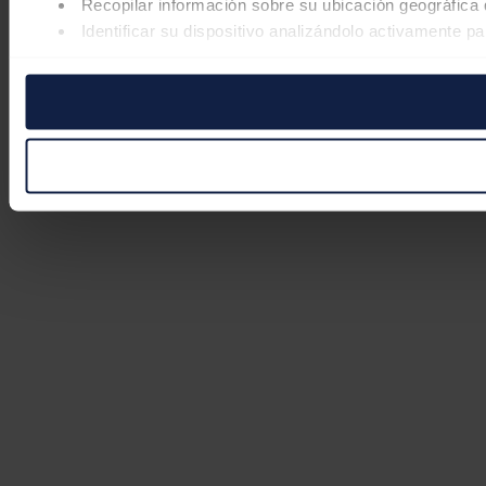
Recopilar información sobre su ubicación geográfica 
Identificar su dispositivo analizándolo activamente pa
Obtenga más información sobre cómo se procesan sus datos
retirar su consentimiento en cualquier momento en la Declar
Las cookies de este sitio web se usan para personalizar el co
Además, compartimos información sobre el uso que haga del s
pueden combinarla con otra información que les haya proporc