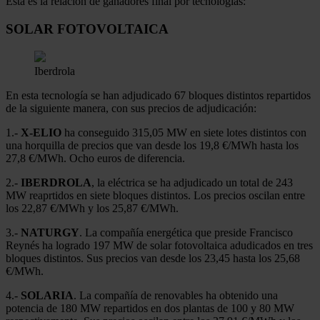
Esta es la relación de ganadores final por tecnologías:
SOLAR FOTOVOLTAICA
Iberdrola
En esta tecnología se han adjudicado 67 bloques distintos repartidos
de la siguiente manera, con sus precios de adjudicación:
1.-
X-ELIO
ha conseguido 315,05 MW en siete lotes distintos con
una horquilla de precios que van desde los 19,8 €/MWh hasta los
27,8 €/MWh. Ocho euros de diferencia.
2.-
IBERDROLA
, la eléctrica se ha adjudicado un total de 243
MW reaprtidos en siete bloques distintos. Los precios oscilan entre
los 22,87 €/MWh y los 25,87 €/MWh.
3.-
NATURGY
. La compañía energética que preside Francisco
Reynés ha logrado 197 MW de solar fotovoltaica adudicados en tres
bloques distintos. Sus precios van desde los 23,45 hasta los 25,68
€/MWh.
4.-
SOLARIA
. La compañía de renovables ha obtenido una
potencia de 180 MW repartidos en dos plantas de 100 y 80 MW