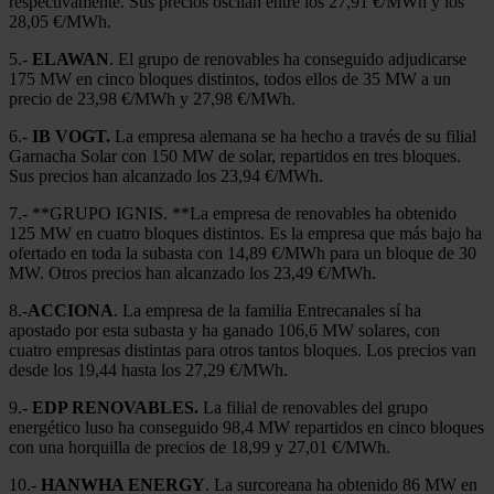
respectivamente. Sus precios oscilan entre los 27,91 €/MWh y los
28,05 €/MWh.
5.-
ELAWAN
. El grupo de renovables ha conseguido adjudicarse
175 MW en cinco bloques distintos, todos ellos de 35 MW a un
precio de 23,98 €/MWh y 27,98 €/MWh.
6.-
IB VOGT.
La empresa alemana se ha hecho a través de su filial
Garnacha Solar con 150 MW de solar, repartidos en tres bloques.
Sus precios han alcanzado los 23,94 €/MWh.
7.- **GRUPO IGNIS. **La empresa de renovables ha obtenido
125 MW en cuatro bloques distintos. Es la empresa que más bajo ha
ofertado en toda la subasta con 14,89 €/MWh para un bloque de 30
MW. Otros precios han alcanzado los 23,49 €/MWh.
8.-
ACCIONA
. La empresa de la familia Entrecanales sí ha
apostado por esta subasta y ha ganado 106,6 MW solares, con
cuatro empresas distintas para otros tantos bloques. Los precios van
desde los 19,44 hasta los 27,29 €/MWh.
9.-
EDP RENOVABLES.
La filial de renovables del grupo
energético luso ha conseguido 98,4 MW repartidos en cinco bloques
con una horquilla de precios de 18,99 y 27,01 €/MWh.
10.-
HANWHA ENERGY
. La surcoreana ha obtenido 86 MW en