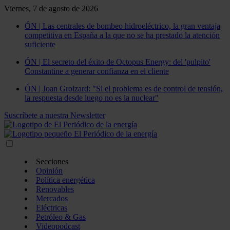
Viernes, 7 de agosto de 2026
ÓN | Las centrales de bombeo hidroeléctrico, la gran ventaja
competitiva en España a la que no se ha prestado la atención
suficiente
ÓN | El secreto del éxito de Octopus Energy: del 'pulpito'
Constantine a generar confianza en el cliente
ÓN | Joan Groizard: "Si el problema es de control de tensión,
la respuesta desde luego no es la nuclear"
Suscríbete a nuestra Newsletter
Secciones
Opinión
Política energética
Renovables
Mercados
Eléctricas
Petróleo & Gas
Videopodcast