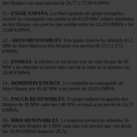
dos bloques con unos precios de 26,77 y 27,89 €/MWh.
11.-
ENGIE ESPAÑA
. La filial española del grupo energético
francés ha conseguido una potencia de 85,09 MW solares repartidos
en tres bloques con precios que oscilan entre los 23,49 €/MWh y los
25,89 €/MWh.
12.-
AKUO RENOVABLES
. Este grupo francés ha obtenido 81,2
MW de fotovoltaica en dos bloques con precios de 23,5 y 27,5
€/MWh.
13.-
ENDESA
. la eléctrica se ha hecho con un solo bloque de 50
MW y ha obtenido el precio más caro de la solar en la subasta con
28,90 €/MWh.
14.-
DOMINION ENERGY
. La compañía ha conseguido un
único bloque por 45,92 MW a un precio de 24,93 €/MWh.
15.-
FALCK RENEWABLES
. El grupo italiano ha ganado dos
bloques de 20 MW cada uno (40 MW en total) a un precio de 24,79
€/MWh.
16.-
RÍOS RENOVABLES
. La empresa navarra ha obtenido 30
MW en seis bloques de 5 MW cada uno con precios que van desde
los 26,99 €/MWh hasta los 28,74.