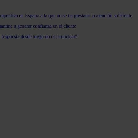
mpetitiva en España a la que no se ha prestado la atención suficiente
antine a generar confianza en el cliente
a respuesta desde luego no es la nuclear"