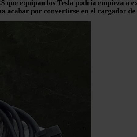
 que equipan los Tesla podría empieza a exp
ía acabar por convertirse en el cargador 