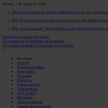
Viernes, 7 de agosto de 2026
ÓN | Las centrales de bombeo hidroeléctrico, la gran ventaja co
ÓN | El secreto del éxito de Octopus Energy: del 'pulpito' Const
ÓN | Joan Groizard: "Si el problema es de control de tensión, l
Suscríbete a nuestra Newsletter
Secciones
Opinión
Política energética
Renovables
Mercados
Eléctricas
Petróleo & Gas
Videopodcast
NET ZERO
Movilidad
Almacenamiento
Startups & Innovación