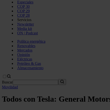
Especiales
COP 30
COP 29
COP 28
Servicios
Newsletter
Media kit
ON | Podcast
Política energética
Renovables
Mercados
Opinión
Eléctricas
Petróleo & Gas
Almacenamiento
Buscar
Movilidad
Todos con Tesla: General Motors