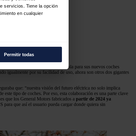
e servicios. Tiene la opción
imiento en cualquier
e varios metros
icas (huellas digitales)
Permitir todas
eferencias en la
sección de
e cookies.
ía el estándar de carga NACS
de Tesla para sus nuevos coches
ndo igualmente por su facilidad de uso, ahora son otros dos gigantes
 funciones de redes sociales
guraba que: “nuestra visión del futuro eléctrica no solo implica
con nuestros partners de
e este tipo de coches. Por eso, esta colaboración es una parte clave
ue les haya proporcionado o
a es que los General Motors fabricados a
partir de 2024 ya
 para que así el usuario pueda cargar donde quiera sin