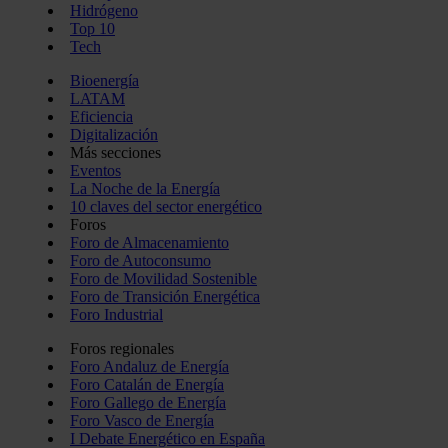
Hidrógeno
Top 10
Tech
Bioenergía
LATAM
Eficiencia
Digitalización
Más secciones
Eventos
La Noche de la Energía
10 claves del sector energético
Foros
Foro de Almacenamiento
Foro de Autoconsumo
Foro de Movilidad Sostenible
Foro de Transición Energética
Foro Industrial
Foros regionales
Foro Andaluz de Energía
Foro Catalán de Energía
Foro Gallego de Energía
Foro Vasco de Energía
I Debate Energético en España