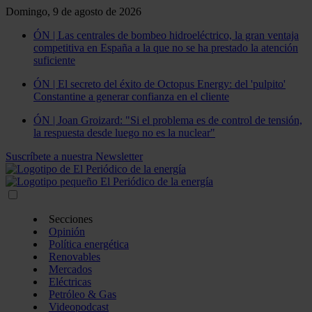
Domingo, 9 de agosto de 2026
ÓN | Las centrales de bombeo hidroeléctrico, la gran ventaja
competitiva en España a la que no se ha prestado la atención
suficiente
ÓN | El secreto del éxito de Octopus Energy: del 'pulpito'
Constantine a generar confianza en el cliente
ÓN | Joan Groizard: "Si el problema es de control de tensión,
la respuesta desde luego no es la nuclear"
Suscríbete a nuestra Newsletter
Secciones
Opinión
Política energética
Renovables
Mercados
Eléctricas
Petróleo & Gas
Videopodcast