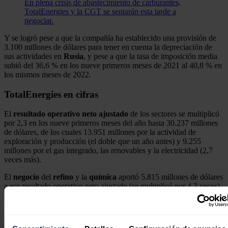
En plena crisis de abastecimiento de carburantes,
TotalEnergies y la CGT se sentarán esta tarde a
negociar.
Y se logró pese a que la compañía ha establecido una provisión de
3.100 millones de dólares para tener en cuenta la depreciación de
sus actividades en
Rusia
, y pese a que la tasa de imposición media
subió del 36,6 % en los nueve primeros meses de 2021 al 40,8 % en
los mismos meses de 2022.
TotalEnergies en cifras
El
resultado operativo neto ajustado
de los sectores se multiplicó
por 2,3 en los nueve primeros meses del año hasta 30.237 millones
de dólares, de los cuales 13.951 millones por la actividad de
exploración y producción (el doble que un año antes) y 9.255
millones por el gas integrado, las renovables y la electricidad (2,7
veces más).
El
negocio
del
refino
y la
química
aportó 5.815 millones de dólares
a ese resultado operativo neto ajustado (se multiplicó por 4,3 veces)
y el de mercadotecnia y servicios 1.216 millones (un 7 % más).
Un elemento relativamente paradójico de las cuentas presentadas
este jueves es que el incremento del
beneficio
entre enero y