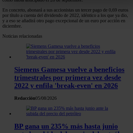
buscar características específicas (huellas digitales)
En concreto, abonará a sus accionistas un tercer pago de 0,69 euros
Obtenga más información sobre cómo se procesan sus dato
por título a cuenta del dividendo de 2022, idéntico a los que ya dio,
y a eso se añadirá otro pago excepcional de un euro por acción en
personales y establezca sus preferencias en la
sección de
diciembre.
datos
. Puede cambiar o retirar su consentimiento en cualqui
momento en la Declaración de cookies.
Noticias relacionadas
Las cookies de este sitio web se usan para personalizar el
contenido y los anuncios, ofrecer funciones de redes sociale
analizar el tráfico. Además, compartimos información sobre 
Siemens Gamesa vuelve a beneficios
uso que haga del sitio web con nuestros partners de redes
trimestrales por primera vez desde
sociales, publicidad y análisis web, quienes pueden combina
2022 y enfila 'break-even' en 2026
con otra información que les haya proporcionado o que haya
recopilado a partir del uso que haya hecho de sus servicios.
Redacción
05/08/2026
BP gana un 235% más hasta junio