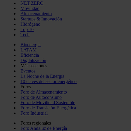
NET ZERO
Movilidad
Almacenamiento
Startups & Innovación
Hidrógeno
Top 10
Tech
Bioenergía
LATAM
Eficiencia
Digitalización
Más secciones
Eventos
La Noche de la Energía
10 claves del sector energético
Foros
Foro de Almacenamiento
Foro de Autoconsumo
Foro de Movilidad Sostenible
Foro de Transición Energética
Foro Industrial
Foros regionales
Foro Andaluz de Energía