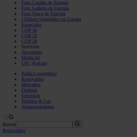
Foro Catalán de Energía
Foro Gallego de Energía
Foro Vasco de Energía
I Debate Energético en España
Especiales
COP 30
COP 29
COP 28
Servicios
Newsletter
Media kit
ON | Podcast
Política energética
Renovables
Mercados
Opinión
Eléctricas
Petróleo & Gas
Almacenamiento
Buscar
Renovables