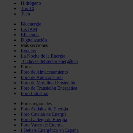
Hidrógeno
Top 10
Tech
Bioenergía
LATAM
Eficiencia
Digitalización
Más secciones
Eventos
La Noche de la Energía
10 claves del sector energético
Foros
Foro de Almacenamiento
Foro de Autoconsumo
Foro de Movilidad Sostenible
Foro de Transición Energética
Foro Industrial
Foros regionales
Foro Andaluz de Energía
Foro Catalán de Energía
Foro Gallego de Energía
Foro Vasco de Energía
I Debate Energético en España