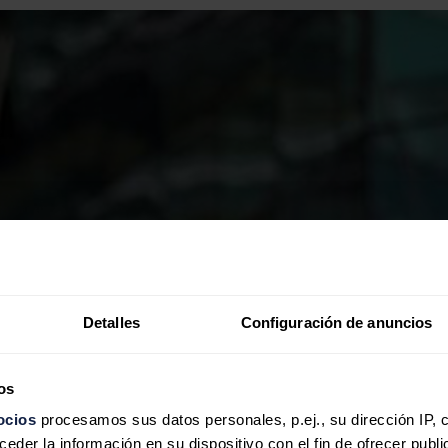
Detalles
Configuración de anuncios
os
ocios
procesamos sus datos personales, p.ej., su dirección IP, 
der la información en su dispositivo con el fin de ofrecer publi