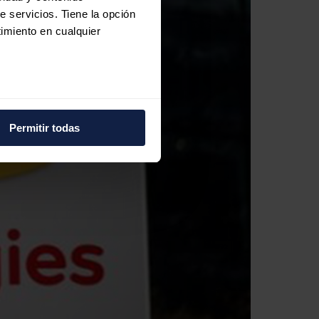
e servicios. Tiene la opción
imiento en cualquier
e varios metros
icas (huellas digitales)
Permitir todas
eferencias en la
sección de
e cookies.
 funciones de redes sociales
con nuestros partners de
ue les haya proporcionado o