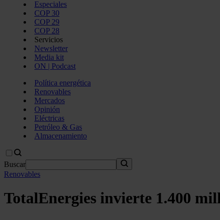
Especiales
COP 30
COP 29
COP 28
Servicios
Newsletter
Media kit
ON | Podcast
Política energética
Renovables
Mercados
Opinión
Eléctricas
Petróleo & Gas
Almacenamiento
Buscar
Renovables
TotalEnergies invierte 1.400 mil