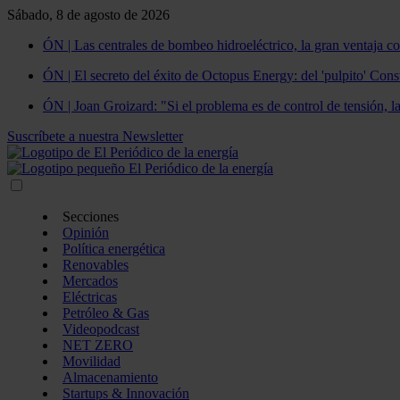
Sábado, 8 de agosto de 2026
ÓN | Las centrales de bombeo hidroeléctrico, la gran ventaja co
ÓN | El secreto del éxito de Octopus Energy: del 'pulpito' Const
ÓN | Joan Groizard: "Si el problema es de control de tensión, l
Suscríbete a nuestra Newsletter
Secciones
Opinión
Política energética
Renovables
Mercados
Eléctricas
Petróleo & Gas
Videopodcast
NET ZERO
Movilidad
Almacenamiento
Startups & Innovación