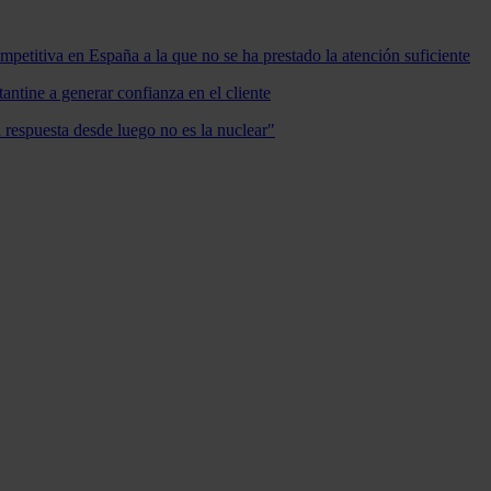
mpetitiva en España a la que no se ha prestado la atención suficiente
antine a generar confianza en el cliente
a respuesta desde luego no es la nuclear"