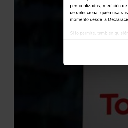
personalizados, medición de p
de seleccionar quién usa sus
momento desde la Declaració
Si lo permite, también quisi
Recopilar información
Identificar su disposi
Obtenga más información sob
datos
. Puede cambiar o reti
Las cookies de este sitio we
y analizar el tráfico. Ademá
redes sociales, publicidad y
que hayan recopilado a parti