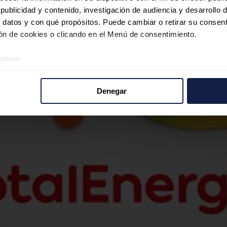
ublicidad y contenido, investigación de audiencia y desarrollo d
 datos y con qué propósitos. Puede cambiar o retirar su consent
n de cookies o clicando en el Menú de consentimiento.
éramos:
 sobre su ubicación geográfica que puede tener una precisión d
tivo analizándolo activamente para buscar características específ
Denegar
re cómo se procesan sus datos personales y establezca sus pr
rar su consentimiento en cualquier momento en la Declaración d
b se usan para personalizar el contenido y los anuncios, ofrecer
s, compartimos información sobre el uso que haga del sitio web 
 análisis web, quienes pueden combinarla con otra información q
r del uso que haya hecho de sus servicios.