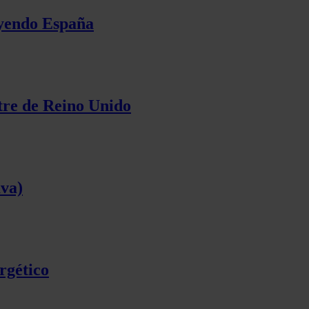
uyendo España
stre de Reino Unido
ava)
rgético