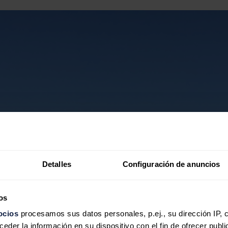
Detalles
Configuración de anuncios
os
ocios
procesamos sus datos personales, p.ej., su dirección IP, 
der la información en su dispositivo con el fin de ofrecer publi