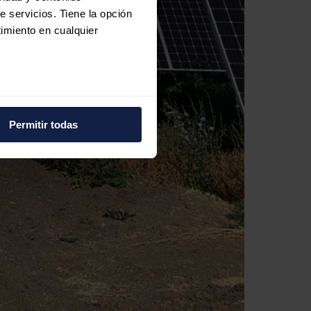
e servicios. Tiene la opción
imiento en cualquier
e varios metros
icas (huellas digitales)
Permitir todas
eferencias en la
sección de
e cookies.
 funciones de redes sociales
con nuestros partners de
ue les haya proporcionado o