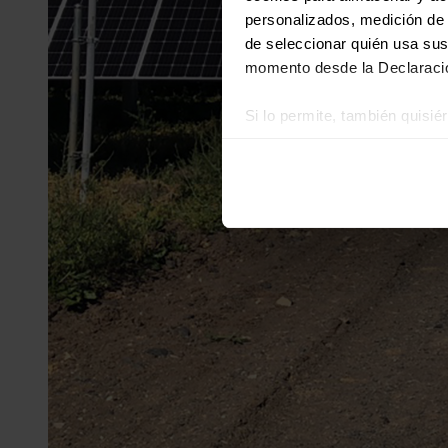
personalizados, medición de p
de seleccionar quién usa sus
momento desde la Declaració
Si lo permite, también quisi
Recopilar información
Identificar su disposi
Obtenga más información sob
datos
. Puede cambiar o reti
Las cookies de este sitio we
y analizar el tráfico. Ademá
redes sociales, publicidad y
que hayan recopilado a parti