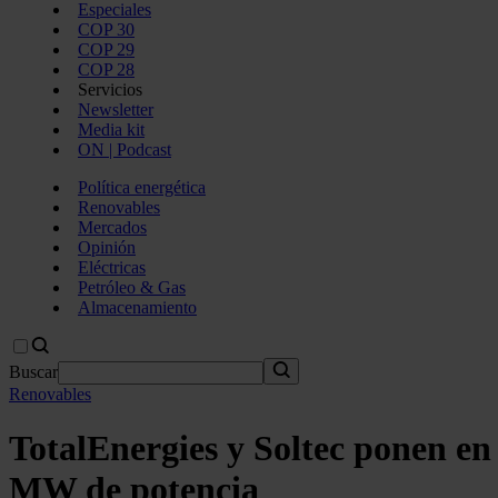
Especiales
COP 30
COP 29
COP 28
Servicios
Newsletter
Media kit
ON | Podcast
Política energética
Renovables
Mercados
Opinión
Eléctricas
Petróleo & Gas
Almacenamiento
Buscar
Renovables
TotalEnergies y Soltec ponen en
MW de potencia