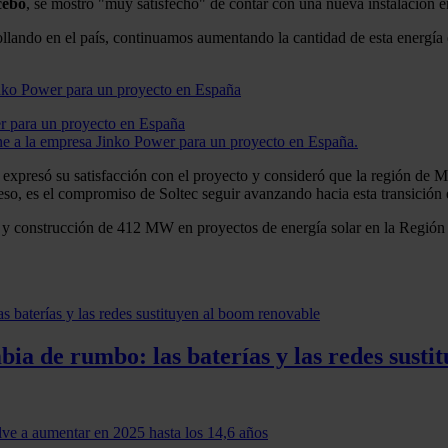
cebo
, se mostró "muy satisfecho" de contar con una nueva instalación en
ando en el país, continuamos aumentando la cantidad de esta energía en
r para un proyecto en España
 a la empresa Jinko Power para un proyecto en España.
 expresó su satisfacción con el proyecto y consideró que la región de M
 eso, es el compromiso de Soltec seguir avanzando hacia esta transición
lo y construcción de 412 MW en proyectos de energía solar en la Regió
ia de rumbo: las baterías y las redes susti