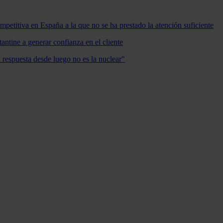
mpetitiva en España a la que no se ha prestado la atención suficiente
antine a generar confianza en el cliente
a respuesta desde luego no es la nuclear"