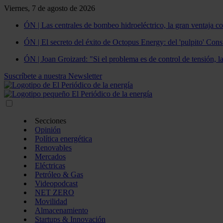
Viernes, 7 de agosto de 2026
ÓN | Las centrales de bombeo hidroeléctrico, la gran ventaja co
ÓN | El secreto del éxito de Octopus Energy: del 'pulpito' Const
ÓN | Joan Groizard: "Si el problema es de control de tensión, l
Suscríbete a nuestra Newsletter
Secciones
Opinión
Política energética
Renovables
Mercados
Eléctricas
Petróleo & Gas
Videopodcast
NET ZERO
Movilidad
Almacenamiento
Startups & Innovación