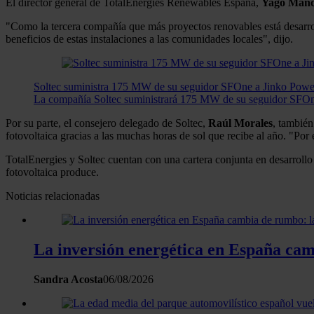
El director general de TotalEnergies Renewables España,
Yago Man
"Como la tercera compañía que más proyectos renovables está desarroll
beneficios de estas instalaciones a las comunidades locales", dijo.
Soltec suministra 175 MW de su seguidor SFOne a Jinko Powe
La compañía Soltec suministrará 175 MW de su seguidor SFOne
Por su parte, el consejero delegado de Soltec,
Raúl
Morales
, también
fotovoltaica gracias a las muchas horas de sol que recibe al año. "Por
TotalEnergies y Soltec cuentan con una cartera conjunta en desarrol
fotovoltaica produce.
Noticias relacionadas
La inversión energética en España camb
Sandra Acosta
06/08/2026