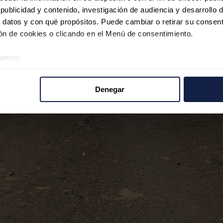
ublicidad y contenido, investigación de audiencia y desarrollo d
 datos y con qué propósitos. Puede cambiar o retirar su consent
n de cookies o clicando en el Menú de consentimiento.
éramos:
 sobre su ubicación geográfica que puede tener una precisión d
tivo analizándolo activamente para buscar características específ
Denegar
re cómo se procesan sus datos personales y establezca sus pr
rar su consentimiento en cualquier momento en la Declaración d
b se usan para personalizar el contenido y los anuncios, ofrecer
s, compartimos información sobre el uso que haga del sitio web 
 análisis web, quienes pueden combinarla con otra información q
r del uso que haya hecho de sus servicios.