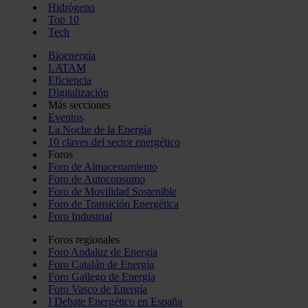
Hidrógeno
Top 10
Tech
Bioenergía
LATAM
Eficiencia
Digitalización
Más secciones
Eventos
La Noche de la Energía
10 claves del sector energético
Foros
Foro de Almacenamiento
Foro de Autoconsumo
Foro de Movilidad Sostenible
Foro de Transición Energética
Foro Industrial
Foros regionales
Foro Andaluz de Energía
Foro Catalán de Energía
Foro Gallego de Energía
Foro Vasco de Energía
I Debate Energético en España