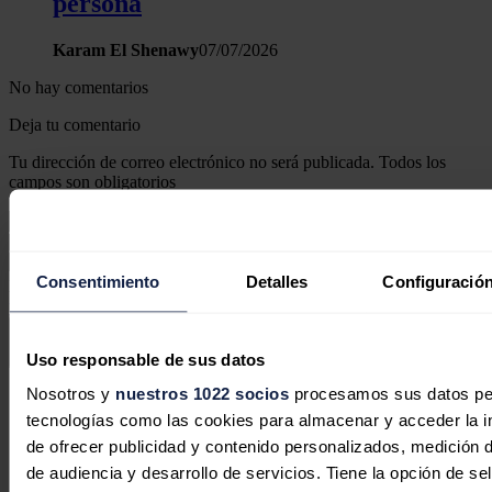
persona
Karam El Shenawy
07/07/2026
No hay comentarios
Deja tu comentario
Tu dirección de correo electrónico no será publicada. Todos los
campos son obligatorios
Consentimiento
Detalles
Configuración
Este sitio web está protegido por reCAPTCHA y la
Política de
privacidad
y
Términos de servicio
de Google aplican.
Enviar comentario
Uso responsable de sus datos
Nosotros y
nuestros 1022 socios
procesamos sus datos pers
Síguenos en redes sociales
tecnologías como las cookies para almacenar y acceder la in
de ofrecer publicidad y contenido personalizados, medición d
de audiencia y desarrollo de servicios. Tiene la opción de s