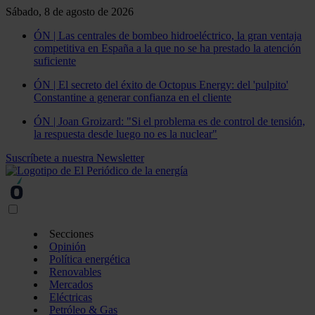
Sábado, 8 de agosto de 2026
ÓN | Las centrales de bombeo hidroeléctrico, la gran ventaja
competitiva en España a la que no se ha prestado la atención
suficiente
ÓN | El secreto del éxito de Octopus Energy: del 'pulpito'
Constantine a generar confianza en el cliente
ÓN | Joan Groizard: "Si el problema es de control de tensión,
la respuesta desde luego no es la nuclear"
Suscríbete a nuestra Newsletter
Secciones
Opinión
Política energética
Renovables
Mercados
Eléctricas
Petróleo & Gas