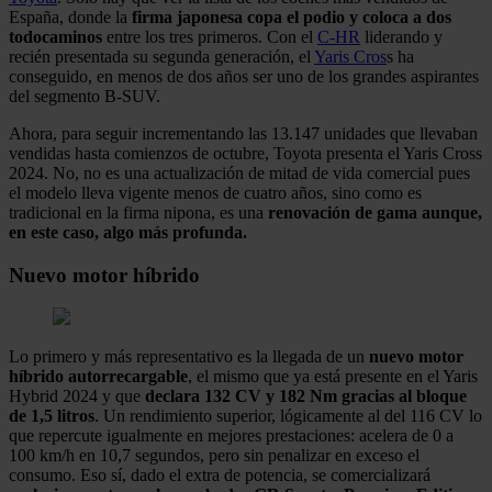
España, donde la
firma japonesa copa el podio y coloca a dos
todocaminos
entre los tres primeros. Con el
C-HR
liderando y
recién presentada su segunda generación, el
Yaris Cros
s ha
conseguido, en menos de dos años ser uno de los grandes aspirantes
del segmento B-SUV.
Ahora, para seguir incrementando las 13.147 unidades que llevaban
vendidas hasta comienzos de octubre, Toyota presenta el Yaris Cross
2024. No, no es una actualización de mitad de vida comercial pues
el modelo lleva vigente menos de cuatro años, sino como es
tradicional en la firma nipona, es una
renovación de gama aunque,
en este caso, algo más profunda.
Nuevo motor híbrido
Lo primero y más representativo es la llegada de un
nuevo motor
híbrido autorrecargable
, el mismo que ya está presente en el Yaris
Hybrid 2024 y que
declara 132 CV y 182 Nm gracias al bloque
de 1,5 litros
. Un rendimiento superior, lógicamente al del 116 CV lo
que repercute igualmente en mejores prestaciones: acelera de 0 a
100 km/h en 10,7 segundos, pero sin penalizar en exceso el
consumo. Eso sí, dado el extra de potencia, se comercializará